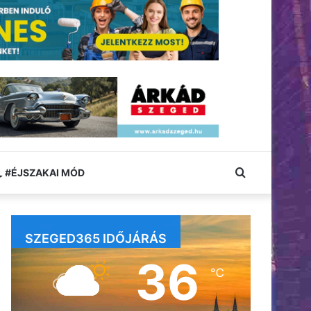
Keresés:
#ÉJSZAKAI MÓD
SZEGED365 IDŐJÁRÁS
36
℃