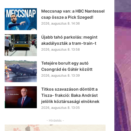
Meccsnap van: a HBC Nantessel
csap össze a Pick Szeged!
2026, augusztus 8. 14:36
Újabb tahó parkolás: megint
akadályozták a tram-train-t
2026, augusztus 8. 13:58
Tetejére borult egy autó
Csongrád és Gátér között
2026, augusztus 8. 13:39
Titkos szavazáson döntött a
Tisza- frakció: Baka Andrást
jelölik köztársasági elnöknek
2026, augusztus 8. 13:05
- Hirdetés -