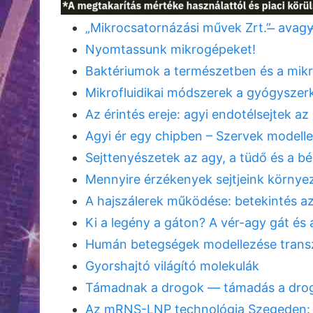
„Mikrocsatornázási művek Zrt.” ̶ avagy
Nyomtassunk mikrogépeket!
Baktériumok a természetben és a mik
Mikrofluidikai módszerek a gyógyszer
Az érintés ereje: agyi endotélsejtek 
Agyi ér egy chipben – Szervek modell
Sejttenyészetek az agy, a tüdő és a 
Mennyire érzékenyek sejtjeink környe
A hajszálerek működése: betekintés a
Ki a legény a gáton? A vér-agy gát és
Humán betegségek modellezése trans
Gyorshajtó világító molekulák
Támadnak a drogok — támadás a drog
Az mRNS-LNP technológia Szegeden: ví