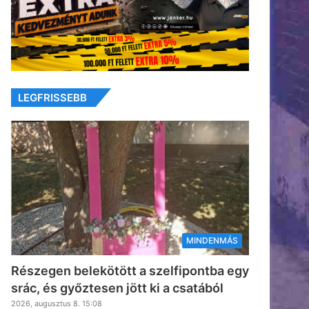
LEGFRISSEBB
MINDENMÁS
Részegen belekötött a szelfipontba egy
srác, és győztesen jött ki a csatából
2026, augusztus 8. 15:08