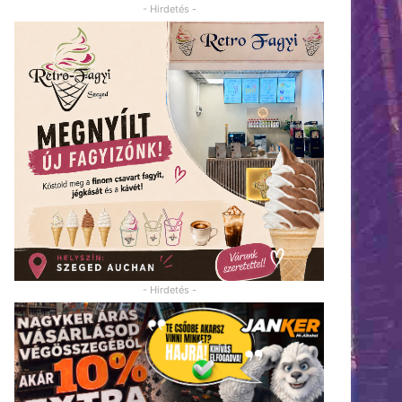
- Hirdetés -
- Hirdetés -