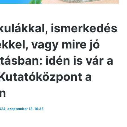
kulákkal, ismerkedés
kel, vagy mire jó
ásban: idén is vár a
 Kutatóközpont a
án
2024, szeptember 13. 16:35