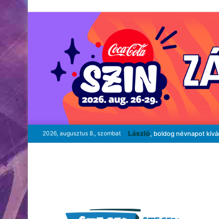
László
2026, augusztus 8., szombat
, boldog névnapot kív