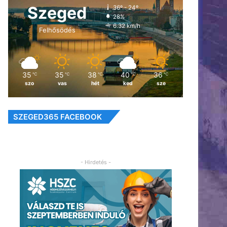
Szeged
36º - 24º
28%
6.32 km/h
Felhősödés
35
35
38
40
36
℃
℃
℃
℃
℃
szo
vas
hét
ked
sze
SZEGED365 FACEBOOK
- Hirdetés -