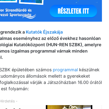
egrendezik a
Kutatók Éjszakája
galmas eseményhez az előző évekhez hasonlóan
iológiai Kutatóközpont (HUN-REN SZBK), amelyre
zámos izgalmas programmal várnak minden
l.
 SZBK épületében számos
programmal
készülnek
 tudományos állomások mellett a gyerekeket
foglalkozással várják a Játszóházban 16.00 órától
z est folyamán:
 Hirdetés -