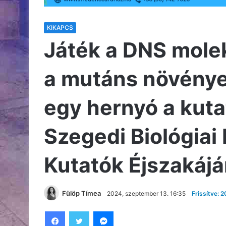
KIKAPCS
Játék a DNS mole
a mutáns növények
egy hernyó a kutat
Szegedi Biológiai
Kutatók Éjszakáj
Fülöp Tímea
2024, szeptember 13. 16:35
Frissítve: 
Facebook
Twitter
Messenger