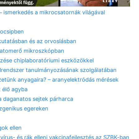
 ̶ ismerkedés a mikrocsatornák világával
rocsipben
kutatásban és az orvoslásban
az atomerő mikroszkópban
ezése chiplaboratóriumi eszközökkel
bélrendszer tanulmányozásának szolgálatában
zetünk anyagaira? – aranyelektródás mérések
z élő agyba
 a daganatos sejtek párharca
zgenikus egereken
ok ellen
rus- és rák elleni vakcinafejlesztés az SZBK-ban