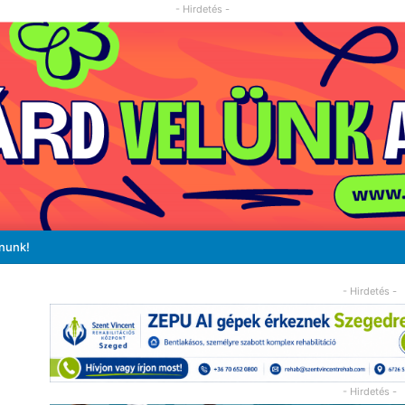
- Hirdetés -
ánunk!
- Hirdetés -
- Hirdetés -