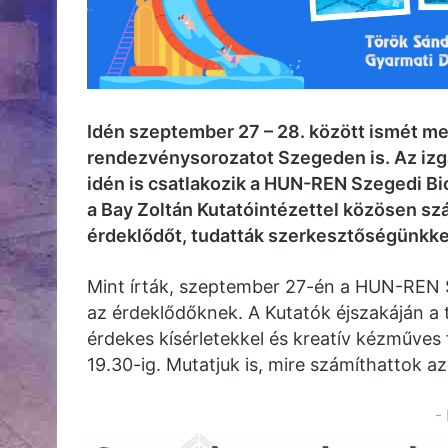
Idén szeptember 27 – 28. között ismét m
rendezvénysorozatot Szegeden is. Az iz
idén is csatlakozik a HUN-REN Szegedi B
a Bay Zoltán Kutatóintézettel közösen s
érdeklődőt, tudatták szerkesztőségünkke
Mint írták, szeptember 27-én a HUN-REN
az érdeklődőknek. A Kutatók éjszakáján a
érdekes kísérletekkel és kreatív kézműves 
19.30-ig. Mutatjuk is, mire számíthattok a
-