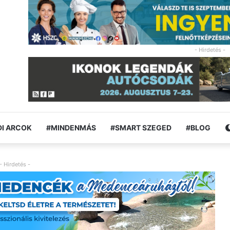
- Hirdetés -
I ARCOK
#MINDENMÁS
#SMART SZEGED
#BLOG
- Hirdetés -