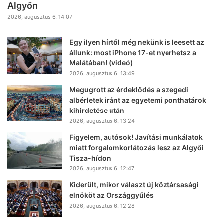
Algyőn
2026, augusztus 6. 14:07
Egy ilyen hírtől még nekünk is leesett az
állunk: most iPhone 17-et nyerhetsz a
Malátában! (videó)
2026, augusztus 6. 13:49
Megugrott az érdeklődés a szegedi
albérletek iránt az egyetemi ponthatárok
kihirdetése után
2026, augusztus 6. 13:24
Figyelem, autósok! Javítási munkálatok
miatt forgalomkorlátozás lesz az Algyői
Tisza-hídon
2026, augusztus 6. 12:47
Kiderült, mikor választ új köztársasági
elnököt az Országgyűlés
2026, augusztus 6. 12:28