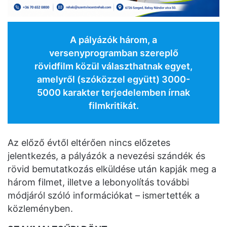
A pályázók három, a
versenyprogramban szereplő
rövidfilm közül választhatnak egyet,
amelyről (szóközzel együtt) 3000-
5000 karakter terjedelemben írnak
filmkritikát.
Az előző évtől eltérően nincs előzetes
jelentkezés, a pályázók a nevezési szándék és
rövid bemutatkozás elküldése után kapják meg a
három filmet, illetve a lebonyolítás további
módjáról szóló információkat – ismertették a
közleményben.