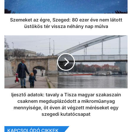
Szemeket az égre, Szeged: 80 ezer éve nem látott
üstökös tér vissza néhány nap múlva
Ijesztő adatok: tavaly a Tisza magyar szakaszain
csaknem megduplázódott a mikroműanyag
mennyisége, öt éven át végzett méréseket egy
szegedi kutatócsapat
KAPCSOLÓDÓ CIKKEK