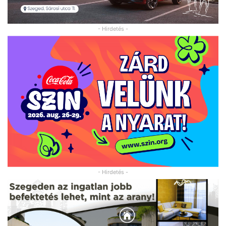
- Hirdetés -
- Hirdetés -