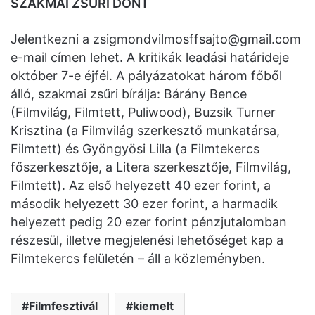
SZAKMAI ZSŰRI DÖNT
Jelentkezni a
zsigmondvilmosffsajto@gmail.com
e-mail címen lehet. A kritikák leadási határideje
október 7-e éjfél. A pályázatokat három főből
álló, szakmai zsűri bírálja: Bárány Bence
(Filmvilág, Filmtett, Puliwood), Buzsik Turner
Krisztina (a Filmvilág szerkesztő munkatársa,
Filmtett) és Gyöngyösi Lilla (a Filmtekercs
főszerkesztője, a Litera szerkesztője, Filmvilág,
Filmtett). Az első helyezett 40 ezer forint, a
második helyezett 30 ezer forint, a harmadik
helyezett pedig 20 ezer forint pénzjutalomban
részesül, illetve megjelenési lehetőséget kap a
Filmtekercs felületén – áll a közleményben.
Filmfesztivál
kiemelt