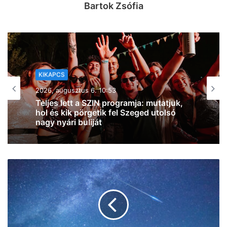
Bartok Zsófia
KIKAPCS
2026, augusztus 5. 18:57
Két nap, két világ: natúrborok és
specialty kávék várnak a hétvégén
Szegeden a Próbafülkében