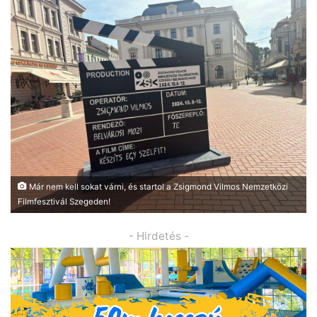
Már nem kell sokat várni, és startol a Zsigmond Vilmos Nemzetközi
Filmfesztivál Szegeden!
- Hirdetés -