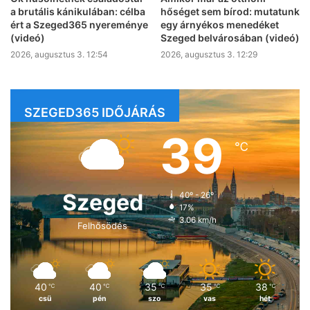
a brutális kánikulában: célba
hőséget sem bírod: mutatunk
ért a Szeged365 nyereménye
egy árnyékos menedéket
(videó)
Szeged belvárosában (videó)
2026, augusztus 3. 12:54
2026, augusztus 3. 12:29
SZEGED365 IDŐJÁRÁS
39
℃
Szeged
40º - 26º
17%
3.06 km/h
Felhősödés
40
40
35
35
38
℃
℃
℃
℃
℃
csü
pén
szo
vas
hét