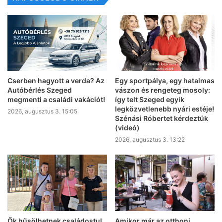
Cserben hagyott a verda? Az
Egy sportpálya, egy hatalmas
Autóbérlés Szeged
vászon és rengeteg mosoly:
megmenti a családi vakációt!
így telt Szeged egyik
legközvetlenebb nyári estéje!
2026, augusztus 3. 15:05
Szénási Róbertet kérdeztük
(videó)
2026, augusztus 3. 13:22
Ők hűsölhetnek családostul
Amikor már az otthoni