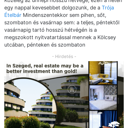
Közeleg az ünnepi hosszú hétvége, ezen a héten
egy nappal kevesebbet dolgozunk, de a
Trója
Ételbár
Mindenszentekkor sem pihen, sőt,
szombaton és vasárnap sem: a teljes, péntektől
vasárnapig tartó hosszú hétvégén is a
megszokott nyitvatartással mennek a Kölcsey
utcában, pénteken és szombaton
- Hirdetés -