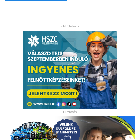
- Hirdetés -
- Hirdetés -