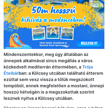
Mindenszentekkor, meg úgy általában az
ünnepek alkalmával sincs megállás a város
közkedvelt mediterrán éttermében, a
Trója
Ételbár
ban: a Kölcsey utcában található étterem
ezúttal sem vesz vissza a tőlük megszokott
tempóból, ennek megfelelően a mostani, ünnepi
hosszú hétvégén is a megszokottak szerint
lesznek nyitva a Kölcsey utcában.