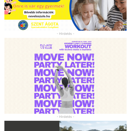
- Hirdetés -
- Hirdetés -