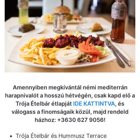
Amennyiben megkívántál némi mediterrán
harapnivalót a hosszú hétvégén, csak kapd elő a
Trója Ételbár étlapját
IDE KATTINTVA
, és
válogass a finomságaik közül, majd rendeld
házhoz: +3630 627 9056!
Trója Ételbár és Hummusz Terrace