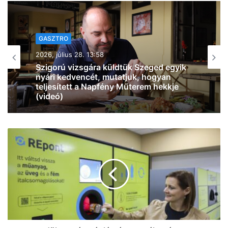
GASZTRO
GASZTRO
2026, július 27. 07:30
2026, július 22. 14:53
Így éld túl a rekordhőséget: 499 Ft-ért
adja a fagyit a Reök Cukrászda!
Jöhet egy Pulled Pork szendvics és egy
hideg Pilsner a Napfény Műterem
teraszán?