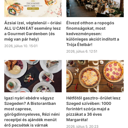
Ázsiai ízei, végtelenül – óriási
Élvezd otthon a ropogós
ALL U CAN EAT esemény lesz
finomságokat, most
a Gourmet Gardenben (és
kedvezményesen:
még van pár hely)
különleges akciót indított a
Trója Ételbár!
2026, július 10. 15:01
2026, július 6. 12:51
Igazi nyári ebédre vágysz
Hétfőtől gasztro-őrület lesz
Szegeden? A Bistorantban
Szeged szívében: 1000
most caprese,
forintért szórja majd a
görögdinnyeleves, Rézi néni
pizzákat a 36 éves
receptjei és ajándék menüt
Margaréta!
érő pecsétek is várnak
2026, július 5. 20:23