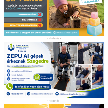
- Hirdetés -
- Hirdetés -