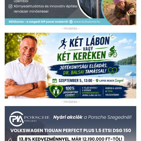
- Hirdetés -
- Hirdetés -