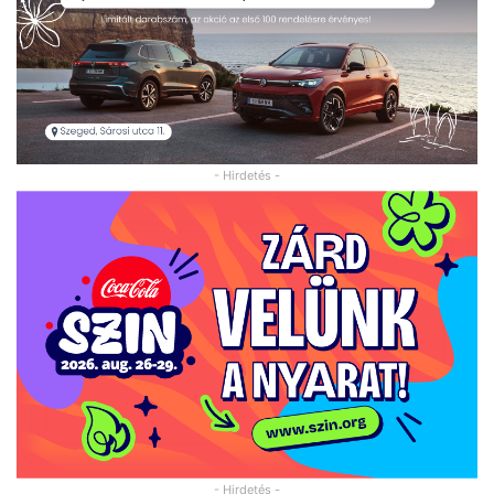
- Hirdetés -
- Hirdetés -