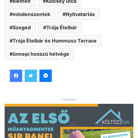
kiemelt
Kölcsey utca
mindenszentek
Nyitvatartás
Szeged
Trója Ételbár
Trója Ételbár és Hummusz Terrace
ünnepi hosszú hétvége
Facebook
Twitter
Messenger
- Hirdetés -