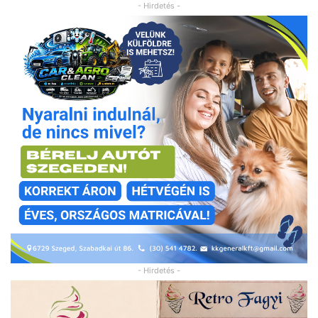
- Hirdetés -
- Hirdetés -