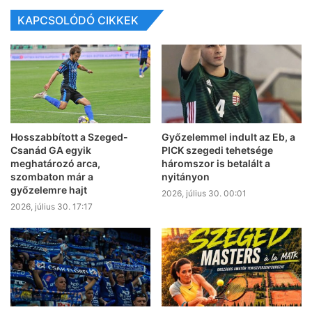
KAPCSOLÓDÓ CIKKEK
Hosszabbított a Szeged-
Győzelemmel indult az Eb, a
Csanád GA egyik
PICK szegedi tehetsége
meghatározó arca,
háromszor is betalált a
szombaton már a
nyitányon
győzelemre hajt
2026, július 30. 00:01
2026, július 30. 17:17