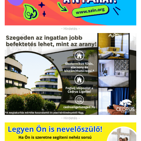
- Hirdetés -
- Hirdetés -