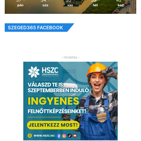
pén
szo
vas
hét
ked
SZEGED365 FACEBOOK
- Hirdetés -