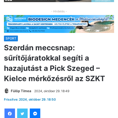
- Hirdetés -
SPORT
Szerdán meccsnap:
sűrítőjáratokkal segíti a
hazajutást a Pick Szeged –
Kielce mérkőzésről az SZKT
Fülöp Tímea
2024, október 29. 18:49
Frissítve: 2024, október 29. 18:50
Facebook
Twitter
Messenger