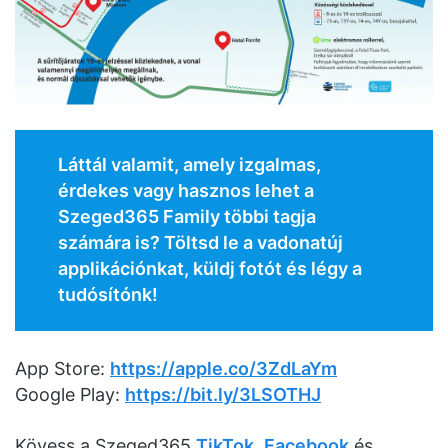
Láttál valamit, amely izgalmas,
érdekes vagy hasznos lehet a
Szeged365 Family többi tagja
számára is? Töltsd le a vadonatúj
applikációnkat, küldj fotót és légy a
tudósítónk!
App Store:
https://apple.co/3ZdLaYm
Google Play:
https://bit.ly/3LSOTHJ
Kövess a Szeged365
TikTok
,
Facebook
és