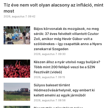
Tíz éve nem volt olyan alacsony az infláció, mint
most
2026, augusztus 7. 09:42
Bájos körvonalak és mozgások, no meg
sérók: 37 éves felvételt villantott Czutor
Zoli, amikor még Hevér Gábor volt a
szólóénekes – így csapatták anno a Nyers
zenekarral Szegeden
2026, augusztus 7. 09:30
Készen állsz a nyár utolsó nagy bulijára?
Több mint 200 fellépő veszi be a SZIN
Fesztivált (videó)
2026, augusztus 7. 09:15
Súlyos baleset történt
Hódmezővásárhelynél, egy embert ki
kellett emelni az egyik járműből
2026, augusztus 7. 08:56