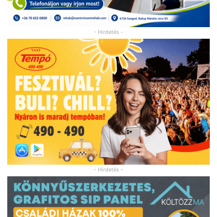
- Hirdetés -
- Hirdetés -