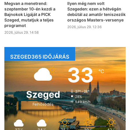
Megvan a menetrend:
Ilyen még nem volt
szeptember 10-én kezdi a
Szegeden: ezen a hétvégén
Bajnokok Ligáját a PICK
debütál az amatőr teniszezők
Szeged, mutatjuk a teljes
országos Masters-versenye
programot
2026, július 29. 12:36
2026, július 29. 14:58
SZEGED365 IDŐJÁRÁS
33
℃
Szeged
37º - 26º
28%
1.49 km/h
Felhősödés
37
34
35
39
42
℃
℃
℃
℃
℃