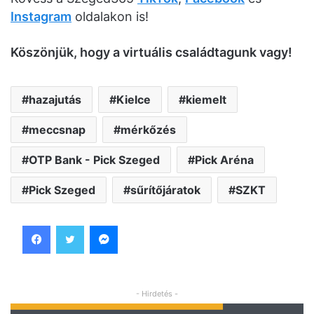
Instagram
oldalakon is!
Köszönjük, hogy a virtuális családtagunk vagy!
hazajutás
Kielce
kiemelt
meccsnap
mérkőzés
OTP Bank - Pick Szeged
Pick Aréna
Pick Szeged
sűrítőjáratok
SZKT
Facebook
Twitter
Messenger
- Hirdetés -