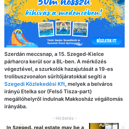
Szerdán meccsnap, a 15. Szeged-Kielce
párharcra kerül sor a BL-ben. A mérkőzés
végeztével, a szurkolók hazajutását a 19-es
trolibuszvonalon sűrítőjáratokkal segíti a
Szegedi Közlekedési Kft
, melyek a belváros
irányú Etelka sor (Felső Tisza-part)
megállóhelyről indulnak Makkosház végállomás
irányába.
- Hirdetés -