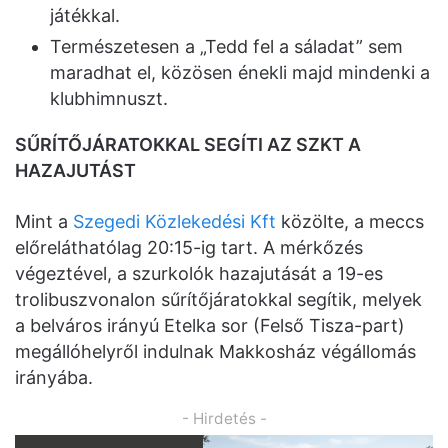
játékkal.
Természetesen a „Tedd fel a sáladat” sem
maradhat el, közösen énekli majd mindenki a
klubhimnuszt.
SŰRÍTŐJÁRATOKKAL SEGÍTI AZ SZKT A
HAZAJUTÁST
Mint a
Szegedi Közlekedési Kft
közölte, a meccs
előreláthatólag 20:15-ig tart. A mérkőzés
végeztével, a szurkolók hazajutását a 19-es
trolibuszvonalon sűrítőjáratokkal segítik, melyek
a belváros irányú Etelka sor (Felső Tisza-part)
megállóhelyről indulnak Makkosház végállomás
irányába.
- Hirdetés -