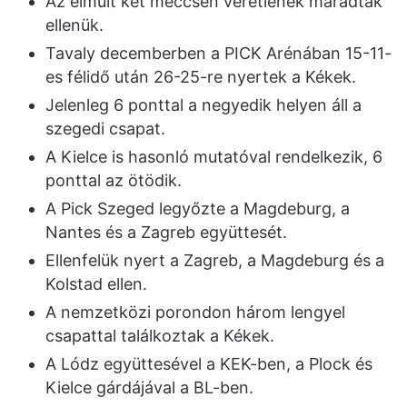
Az elmúlt két meccsen veretlenek maradtak
ellenük.
Tavaly decemberben a PICK Arénában 15-11-
es félidő után 26-25-re nyertek a Kékek.
Jelenleg 6 ponttal a negyedik helyen áll a
szegedi csapat.
A Kielce is hasonló mutatóval rendelkezik, 6
ponttal az ötödik.
A Pick Szeged legyőzte a Magdeburg, a
Nantes és a Zagreb együttesét.
Ellenfelük nyert a Zagreb, a Magdeburg és a
Kolstad ellen.
A nemzetközi porondon három lengyel
csapattal találkoztak a Kékek.
A Lódz együttesével a KEK-ben, a Plock és
Kielce gárdájával a BL-ben.