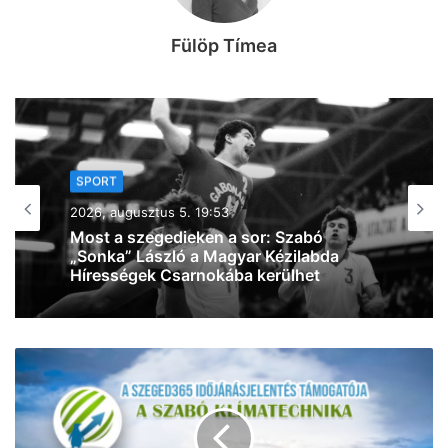
Fülöp Tímea
SPORT
2026, augusztus 4. 09:56
Tart a felkészülés: fiatalos, lendületes
Szegedet képzelnek el Bánhidiék az új
szezonra