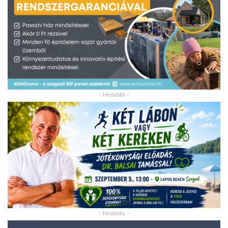
- Hirdetés -
- Hirdetés -