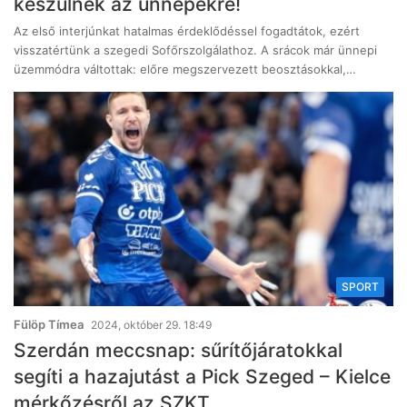
készülnek az ünnepekre!
Az első interjúnkat hatalmas érdeklődéssel fogadtátok, ezért
visszatértünk a szegedi Sofőrszolgálathoz. A srácok már ünnepi
üzemmódra váltottak: előre megszervezett beosztásokkal,…
SPORT
Fülöp Tímea
2024, október 29. 18:49
Szerdán meccsnap: sűrítőjáratokkal
segíti a hazajutást a Pick Szeged – Kielce
mérkőzésről az SZKT