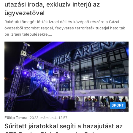
utazási iroda, exkluzív interjú az
ügyvezetővel
Rakéták tömegét lőtték Izrael déli és középső részére a Gázai
övezetből szombat reggel, fegyveres terroristák tucatjai hatoltak
be izraeli településekre,…
SPORT
Fülöp Tímea
2023, március 4. 12:57
Sűrített járatokkal segíti a hazajutást az