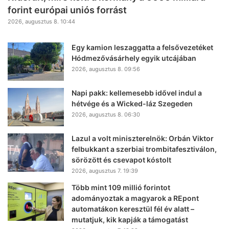
forint európai uniós forrást
2026, augusztus 8. 10:44
Egy kamion leszaggatta a felsővezetéket
Hódmezővásárhely egyik utcájában
2026, augusztus 8. 09:56
Napi pakk: kellemesebb idővel indul a
hétvége és a Wicked-láz Szegeden
2026, augusztus 8. 06:30
Lazul a volt miniszterelnök: Orbán Viktor
felbukkant a szerbiai trombitafesztiválon,
sörözött és csevapot kóstolt
2026, augusztus 7. 19:39
Több mint 109 millió forintot
adományoztak a magyarok a REpont
automatákon keresztül fél év alatt –
mutatjuk, kik kapják a támogatást