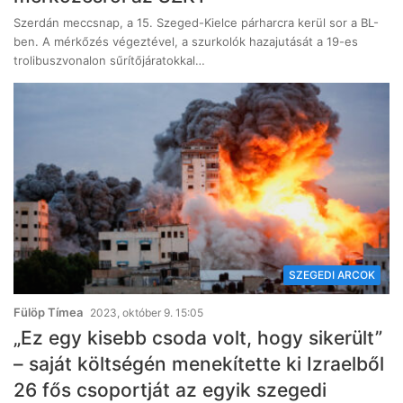
Szerdán meccsnap, a 15. Szeged-Kielce párharcra kerül sor a BL-
ben. A mérkőzés végeztével, a szurkolók hazajutását a 19-es
trolibuszvonalon sűrítőjáratokkal…
SZEGEDI ARCOK
Fülöp Tímea
2023, október 9. 15:05
„Ez egy kisebb csoda volt, hogy sikerült”
– saját költségén menekítette ki Izraelből
26 fős csoportját az egyik szegedi