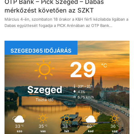
OTP Bank – Pick Szeged – Dabas
mérkőzést követően az SZKT
Március 4-én, szombaton 18 órakor a K&H férfi kézilabda ligában a
Dabas együttesét fogadja a PICK Arénában az OTP Bank…
SZEGED365 IDŐJÁRÁS
29
℃
Szeged
33º - 23º
43%
5.75 km/h
Tiszta idő
33
35
38
40
36
℃
℃
℃
℃
℃
szo
vas
hét
ked
sze