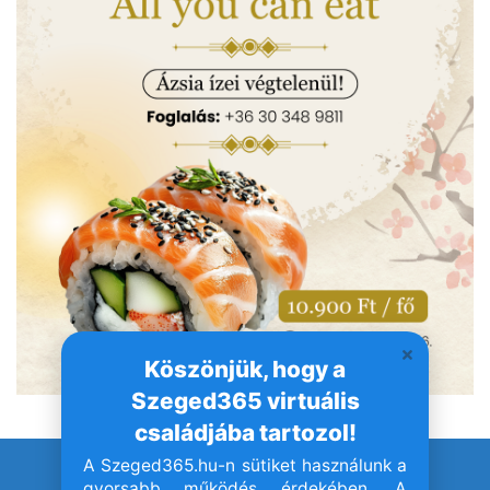
Köszönjük, hogy a
Szeged365 virtuális
családjába tartozol!
A Szeged365.hu-n sütiket használunk a
© Szeged365.hu I Minden jog fenntartva!
gyorsabb működés érdekében. A