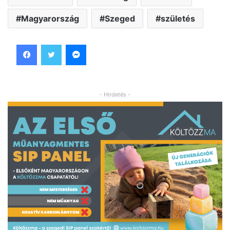
Magyarország
Szeged
születés
Facebook
Twitter
Messenger
- Hirdetés -