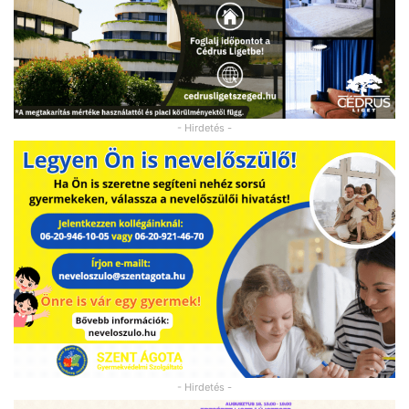
- Hirdetés -
- Hirdetés -