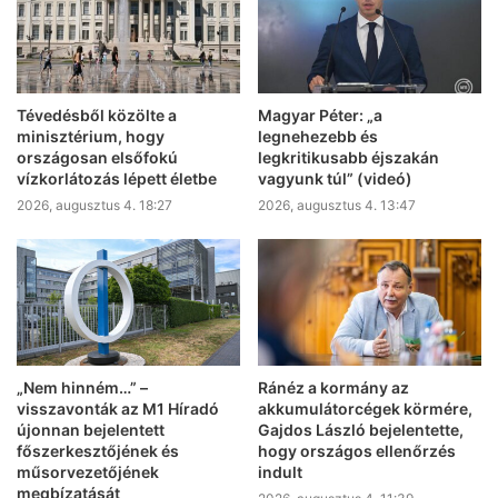
Tévedésből közölte a
Magyar Péter: „a
minisztérium, hogy
legnehezebb és
országosan elsőfokú
legkritikusabb éjszakán
vízkorlátozás lépett életbe
vagyunk túl” (videó)
2026, augusztus 4. 18:27
2026, augusztus 4. 13:47
„Nem hinném…” –
Ránéz a kormány az
visszavonták az M1 Híradó
akkumulátorcégek körmére,
újonnan bejelentett
Gajdos László bejelentette,
főszerkesztőjének és
hogy országos ellenőrzés
műsorvezetőjének
indult
megbízatását