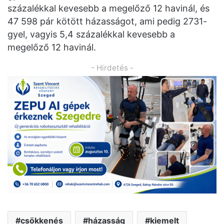
százalékkal kevesebb a megelőző 12 havinál, és
47 598 pár kötött házasságot, ami pedig 2731-
gyel, vagyis 5,4 százalékkal kevesebb a
megelőző 12 havinál.
- Hirdetés -
csökkenés
házasság
kiemelt