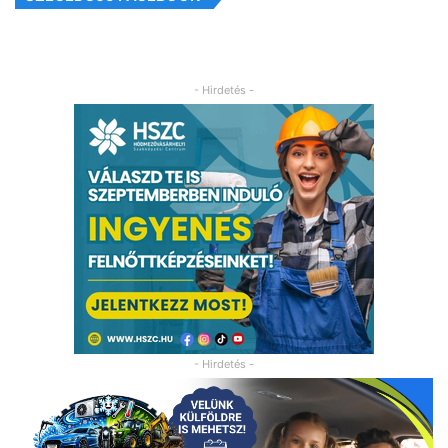
- Hirdetés -
- Hirdetés -