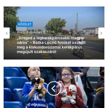
KÖZÉLET
2026, augusztus 6. 12:28
Kiderült, mikor választ új köztársasági
elnököt az Országgyűlés