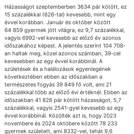
Házasságot szeptemberben 3634 pár kötött, ez
15 százalékkal (626-tal) kevesebb, mint egy
évvel korábban. Január és október között
64 859 gyermek jött világra, ez 9,7 százalékkal,
vagyis 6992-vel kevesebb az előző év azonos
időszakához képest. A jelentés szerint 104 708-
an haltak meg, közel azonos számban, 39-cel
kevesebben az egy évvel korábbinál. A
születések és a halálozások egyenlegének
következtében ebben az időszakban a
természetes fogyás 39 849 fő volt, ami 21
százalékkal több az előző évi értéknél. Ebben az
időszakban 41 826 pár kötött házasságot, 5,7
százalékkal, vagyis 2541-gyel kevesebb az egy
évvel korábbinál. Közölték azt is, hogy 2023
novembere és 2024 októbere között 78 233
gyermek született, ami 8332-vel, tehát 9,6