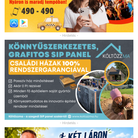
- Hirdetés -
- Hirdetés -