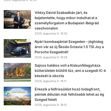
2026, augusztus 6. 18:54
Vitézy Dávid Szabadkán járt, és
bejelentette, hogy mikor indulhat el a
személyforgalom a Budapest-Belgrád
vasútvonalon
2026, augusztus 6. 18:32
Nyári bombaajánlat Szegeden – jéghideg
áron vár az új Škoda Octavia 1.5 TSI Joy a
Porsche Szegednél!
2026, augusztus 6. 18:28
Sajnos halálos volt a Kiskunfélegyháza
külterületén kiütött tűz, ami a szegedi IC-k
késését is okozta
2026, augusztus 6. 18:11
Érkezik a felfrissülést hozó hidegfront,
péntek délután már felhősebb lehet az ég
Szeged felett
2026, augusztus 6. 18:01