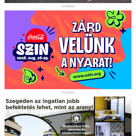
- Hirdetés -
- Hirdetés -