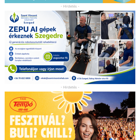
- Hirdetés -
- Hirdetés -