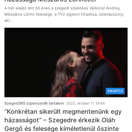
A hét elején lett 50 éves a szegedi születésű Várkonyi Andrea,
Mészáros Lőrinc felesége, a TV2 egykori híradósa, üzletasszony,
aki…
KIKAPCS
Szeged365 szponzorált tartalom
2023, október 11. 19:44
“Konkrétan sikerült megmentenünk egy
házasságot” – Szegedre érkezik Oláh
Gergő és felesége kíméletlenül őszinte