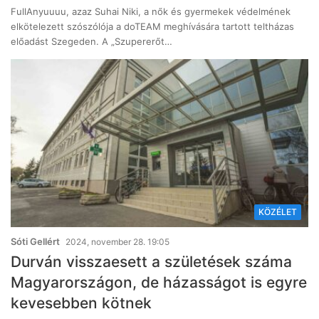
FullAnyuuuu, azaz Suhai Niki, a nők és gyermekek védelmének
elkötelezett szószólója a doTEAM meghívására tartott teltházas
előadást Szegeden. A „Szupererőt…
KÖZÉLET
Sóti Gellért
2024, november 28. 19:05
Durván visszaesett a születések száma
Magyarországon, de házasságot is egyre
kevesebben kötnek