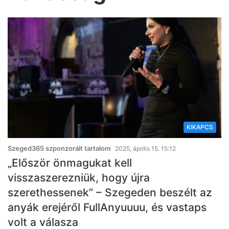
KIKAPCS
Szeged365 szponzorált tartalom
2025, április 15. 15:12
„Először önmagukat kell
visszaszerezniük, hogy újra
szerethessenek” – Szegeden beszélt az
anyák erejéről FullAnyuuuu, és vastaps
volt a válasza