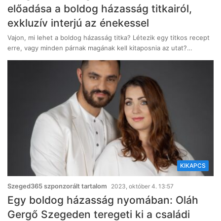
előadása a boldog házasság titkairól,
exkluzív interjú az énekessel
Vajon, mi lehet a boldog házasság titka? Létezik egy titkos recept
erre, vagy minden párnak magának kell kitaposnia az utat?…
KIKAPCS
Szeged365 szponzorált tartalom
2023, október 4. 13:57
Egy boldog házasság nyomában: Oláh
Gergő Szegeden teregeti ki a családi