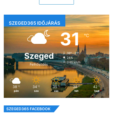
SZEGED365 IDŐJÁRÁS
31
℃
Szeged
38º - 21º
24%
3.65 km/h
Felhősödés
38
34
35
38
42
℃
℃
℃
℃
℃
pén
szo
vas
hét
ked
SZEGED365 FACEBOOK