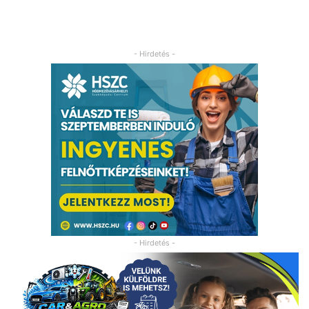
- Hirdetés -
- Hirdetés -