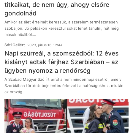
titkaikat, de nem úgy, ahogy elsőre
gondolnád
Amikor az élet értelmét keressük, a szerelem természetesen
szóba jön. Jó példákon keresztül sokat lehet tanulni, hát még
mások hibáiból.…
Sóti Gellért
2023, július 16. 12:44
Napi szürreál, a szomszédból: 12 éves
kislányt adtak férjhez Szerbiában – az
ügyben nyomoz a rendőrség
A Szabad Magyar Szó írt arról a nem mindennapi esetről, amely
Szerbiában történt: bejelentés érkezett a hatóságokhoz, miután
az ország…