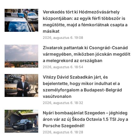
Verekedés tört ki Hódmezővásárhely
központjában: az egyik férfi többször is
megütötte, majd a fémkorlátnak csapta a
másikat
2026, augusztus 6. 19:08
Zivatarok pattantak ki Csongrád-Csanád
vármegyében, miközben jócskán megdőlt
a melegrekord az országban
2026, augusztus 6. 18:54
Vitézy Dávid Szabadkán járt, és
bejelentette, hogy mikor indulhat el a
személyforgalom a Budapest-Belgrád
vasútvonalon
2026, augusztus 6. 18:32
Nyári bombaajánlat Szegeden – jéghideg
áron vár az új Škoda Octavia 1.5 TSI Joy a
Porsche Szegednél!
2026, augusztus 6. 18:28