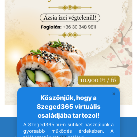
Köszönjük, hogy a
Szeged365 virtuális
családjába tartozol!
A Szeged365.hu-n sütiket használunk a
© Szeged365.hu I Minden jog fenntartva!
gyorsabb működés érdekében. A