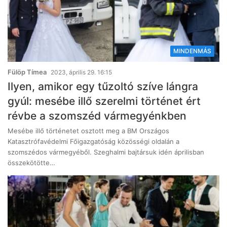
MINDENMÁS
Fülöp Tímea
2023, április 29. 16:15
Ilyen, amikor egy tűzoltó szíve lángra
gyúl: mesébe illő szerelmi történet ért
révbe a szomszéd vármegyénkben
Mesébe illő történetet osztott meg a BM Országos
Katasztrófavédelmi Főigazgatóság közösségi oldalán a
szomszédos vármegyéből. Szeghalmi bajtársuk idén áprilisban
összekötötte…