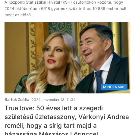
A Központi Statisztikai Hivatal (KSH) csütörtökön közölte, hogy
2024 októberében 6618 gyermek született és 10 836 ember halt
meg; az előző…
MINDENMÁS
Bartok Zsófia
2024, november 13. 11:34
True love: 50 éves lett a szegedi
születésű üzletasszony, Várkonyi Andrea
reméli, hogy a sírig tart majd a
házassága Mészáros Lőrinccel