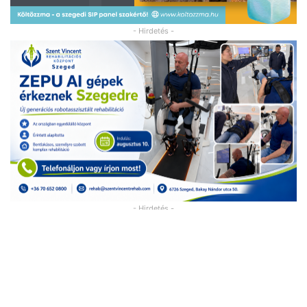
- Hirdetés -
- Hirdetés -