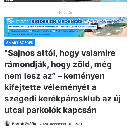
- Hirdetés -
SMART SZEGED
“Sajnos attól, hogy valamire
rámondják, hogy zöld, még
nem lesz az” – keményen
kifejtette véleményét a
szegedi kerékpárosklub az új
utcai parkolók kapcsán
Bartok Zsófia
2024, december 10. 13:31