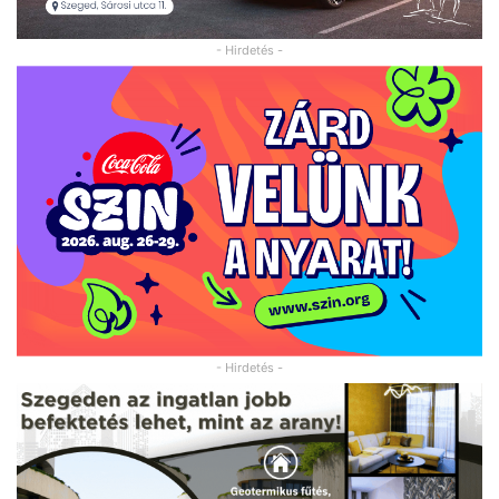
- Hirdetés -
- Hirdetés -