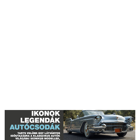
- Hirdetés -
- Hirdetés -