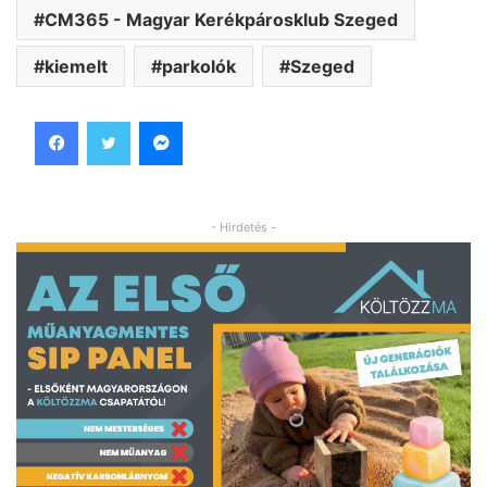
CM365 - Magyar Kerékpárosklub Szeged
kiemelt
parkolók
Szeged
Facebook
Twitter
Messenger
- Hirdetés -