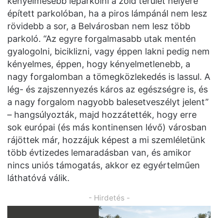
kényelmesebb leparkolni a zöld terület helyére
épített parkolóban, ha a piros lámpánál nem lesz
rövidebb a sor, a Belvárosban nem lesz több
parkoló. “Az egyre forgalmasabb utak mentén
gyalogolni, biciklizni, vagy éppen lakni pedig nem
kényelmes, éppen, hogy kényelmetlenebb, a
nagy forgalomban a tömegközlekedés is lassul. A
lég- és zajszennyezés káros az egészségre is, és
a nagy forgalom nagyobb balesetveszélyt jelent”
– hangsúlyozták, majd hozzátették, hogy erre
sok európai (és más kontinensen lévő) városban
rájöttek már, hozzájuk képest a mi szemléletünk
több évtizedes lemaradásban van, és amikor
nincs uniós támogatás, akkor ez egyértelműen
láthatóvá válik.
- Hirdetés -