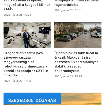
áldozata lehet az épület,
vizsgálják az intim szövetek
megszólalt a Szeged365-nek
regenerációját
a MÁV
2026, július 24. 16:05
2026, július 28. 10:26
Szegedre érkezett a jövő
Új parkolók és több tucat fa
szívgyógyászata:
érkezik Makkosházára:
Magyarország első
összesen 68 parkolóhelyet
robotikus szívritmuszavar-
alakít ki a szegedi
kezelő központja az SZTE-n
önkormányzat!
működik
2026, július 22. 15:23
2026, július 22. 17:20
SZEGED365 IDŐJÁRÁS