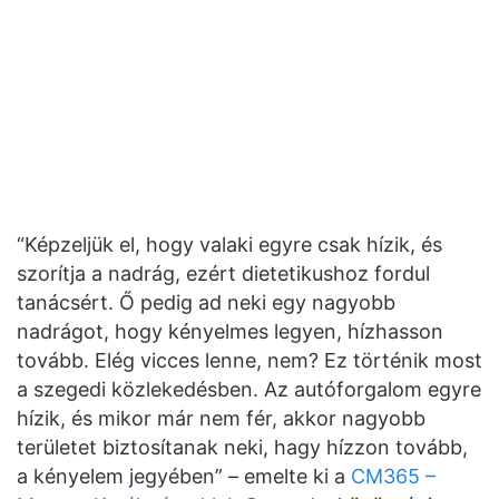
AZ AUTÓFORGALOM EGYRE HÍZIK
“Képzeljük el, hogy valaki egyre csak hízik, és
szorítja a nadrág, ezért dietetikushoz fordul
tanácsért. Ő pedig ad neki egy nagyobb
nadrágot, hogy kényelmes legyen, hízhasson
tovább. Elég vicces lenne, nem? Ez történik most
a szegedi közlekedésben. Az autóforgalom egyre
hízik, és mikor már nem fér, akkor nagyobb
területet biztosítanak neki, hagy hízzon tovább,
a kényelem jegyében” – emelte ki a
CM365 –