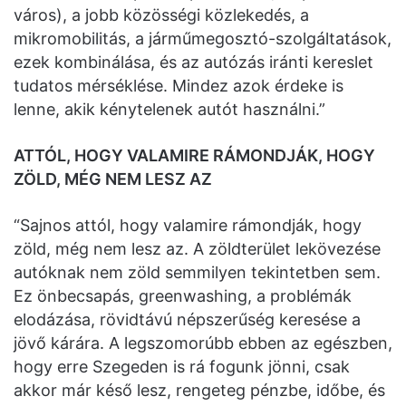
város), a jobb közösségi közlekedés, a
mikromobilitás, a járműmegosztó-szolgáltatások,
ezek kombinálása, és az autózás iránti kereslet
tudatos mérséklése. Mindez azok érdeke is
lenne, akik kénytelenek autót használni.”
ATTÓL, HOGY VALAMIRE RÁMONDJÁK, HOGY
ZÖLD, MÉG NEM LESZ AZ
“Sajnos attól, hogy valamire rámondják, hogy
zöld, még nem lesz az. A zöldterület lekövezése
autóknak nem zöld semmilyen tekintetben sem.
Ez önbecsapás, greenwashing, a problémák
elodázása, rövidtávú népszerűség keresése a
jövő kárára. A legszomorúbb ebben az egészben,
hogy erre Szegeden is rá fogunk jönni, csak
akkor már késő lesz, rengeteg pénzbe, időbe, és