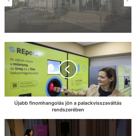
2026, augusztus 5. 20:32
2026, augusztus 6. 06:44
Normális közlekedési lehetőségeket és
infrastruktúra-fejlesztést követelnek a
Klebelsberg-telepiek
Bővíti klimatizált betegellátó helyiségeit
az SZTE Klinikai Központja – a
betegellátó helyiségek 77 százaléka már
klimatizált
Újabb finomhangolás jön a palackvisszaváltás
rendszerében