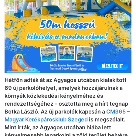
Hétfőn adták át az Agyagos utcában kialakított
69 új parkolóhelyet, amelyek hozzájárulnak a
környék közlekedési kényelméhez és
rendezettségéhez – osztotta meg a hírt tegnap
Botka László. Az új parkolók kapcsán a
CM365 –
Magyar Kerékpárosklub Szeged
is megszólalt.
Mint írták, az Agyagos utcában hiába lett
kényelmesebb leparkolni a zöld terület helyére