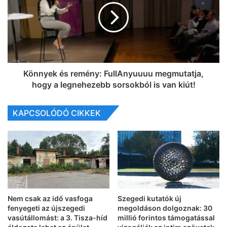
Könnyek és remény: FullAnyuuuu megmutatja,
hogy a legnehezebb sorsokból is van kiút!
KAPCSOLÓDÓ CIKKEK
Nem csak az idő vasfoga
Szegedi kutatók új
fenyegeti az újszegedi
megoldáson dolgoznak: 30
vasútállomást: a 3. Tisza-híd
millió forintos támogatással