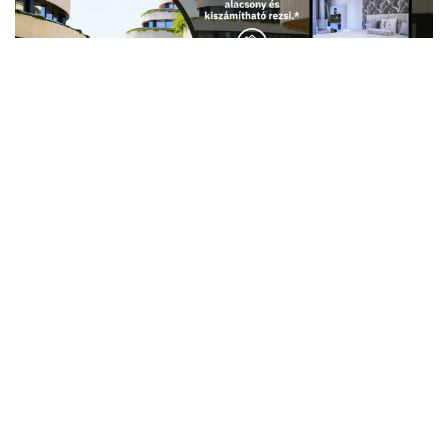
- Hirdetés -