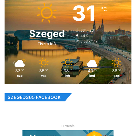
31
℃
Szeged
33º - 23º
44%
5.58 km/h
Tiszta idő
33
35
38
40
36
℃
℃
℃
℃
℃
szo
vas
hét
ked
sze
SZEGED365 FACEBOOK
- Hirdetés -