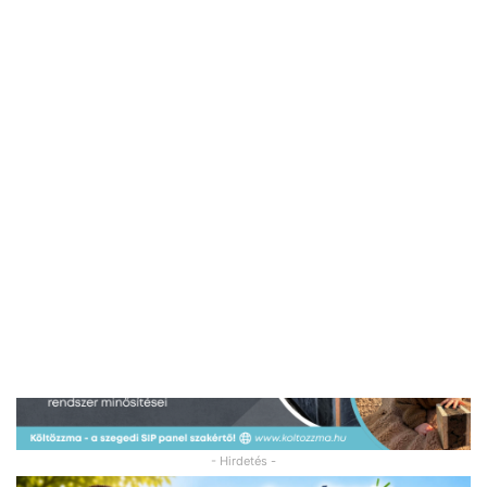
- Hirdetés -
- Hirdetés -