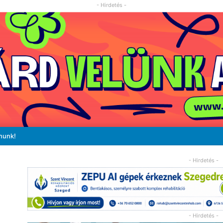
- Hirdetés -
nunk!
- Hirdetés -
- Hirdetés -