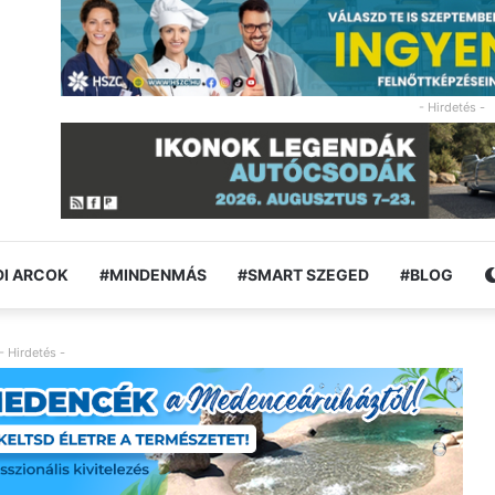
- Hirdetés -
I ARCOK
#MINDENMÁS
#SMART SZEGED
#BLOG
- Hirdetés -