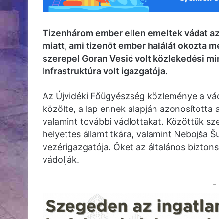
Tizenhárom ember ellen emeltek vádat az
miatt, ami tizenöt ember halálát okozta m
szerepel Goran Vesić volt közlekedési min
Infrastruktúra volt igazgatója.
Az Újvidéki Főügyészség közleménye a vá
közölte, a lap ennek alapján azonosította 
valamint további vádlottakat. Közöttük sz
helyettes államtitkára, valamint Nebojša Šur
vezérigazgatója. Őket az általános bizto
vádolják.
-