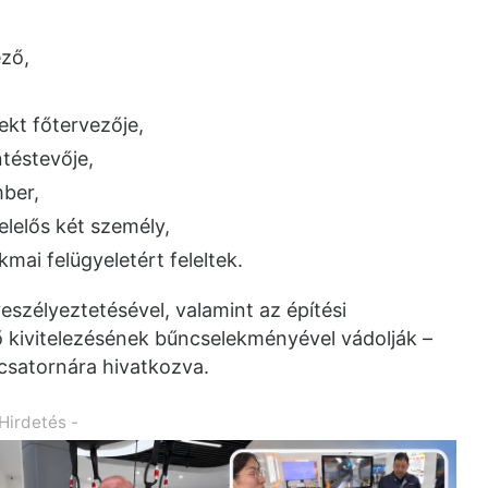
ező,
ekt főtervezője,
ntéstevője,
mber,
elelős két személy,
mai felügyeletért feleltek.
eszélyeztetésével, valamint az építési
 kivitelezésének bűncselekményével vádolják –
csatornára hivatkozva.
 Hirdetés -