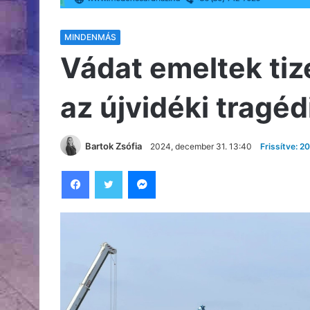
MINDENMÁS
Vádat emeltek ti
az újvidéki tragé
Bartok Zsófia
2024, december 31. 13:40
Frissítve: 2
Facebook
Twitter
Messenger