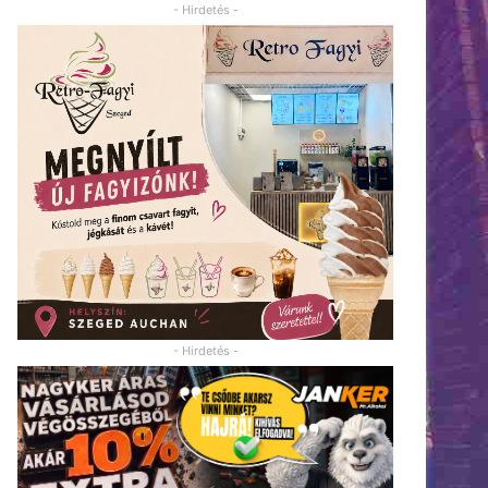
- Hirdetés -
- Hirdetés -