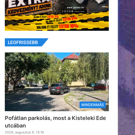
LEGFRISSEBB
MINDENMÁS
Pofátlan parkolás, most a Kisteleki Ede
utcában
2026, augusztus 9. 13:19