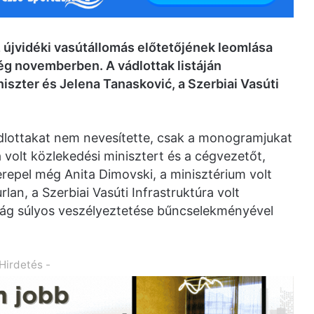
 újvidéki vasútállomás előtetőjének leomlása
ég novemberben. A vádlottak listáján
iszter és Jelena Tanasković, a Szerbiai Vasúti
dlottakat nem nevesítette, csak a monogramjukat
a volt közlekedési minisztert és a cégvezetőt,
erepel még Anita Dimovski, a minisztérium volt
lan, a Szerbiai Vasúti Infrastruktúra volt
nság súlyos veszélyeztetése bűncselekményével
 Hirdetés -