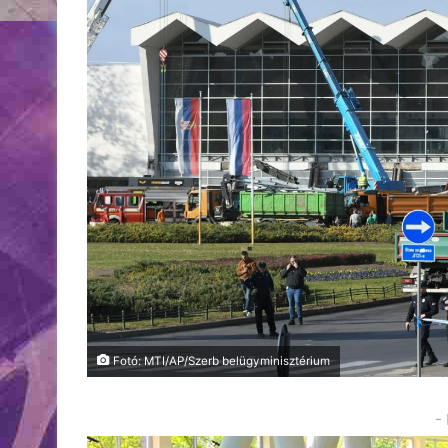
Fotó: MTI/AP/Szerb belügyminisztérium
-