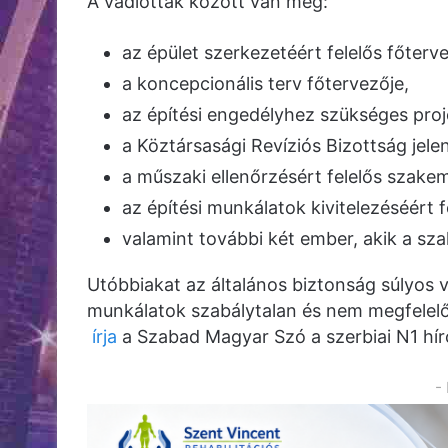
A vádlottak között van még:
az épület szerkezetéért felelős főterv
a koncepcionális terv főtervezője,
az építési engedélyhez szükséges proj
a Köztársasági Revíziós Bizottság jele
a műszaki ellenőrzésért felelős szake
az építési munkálatok kivitelezéséért f
valamint további két ember, akik a szak
Utóbbiakat az általános biztonság súlyos v
munkálatok szabálytalan és nem megfelelő
írja
a Szabad Magyar Szó a szerbiai N1 hír
-