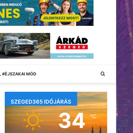
Keresés:
#ÉJSZAKAI MÓD
SZEGED365 IDŐJÁRÁS
34
℃