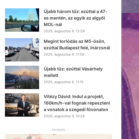
Újabb három tűz: ezúttal a 47-
es mentén, az egyik az algyői
MOL-nál
2026, augusztus 9. 12:29
Megint torlódás az M5-ösön,
ezúttal Budapest felé, Inárcsnál
2026, augusztus 9. 11:59
Újabb tűz: ezúttal Vásárhely
mellett
2026, augusztus 9. 11:15
Vitézy Dávid: Indul a projekt,
160km/h-val fognak repeszteni
a vonatok a szegedi fővonalon
2026, augusztus 9. 10:28
- Hirdetés -