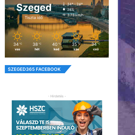
Szeged
34º - 24º
28%
3.73 km/h
Tiszta idő
34
38
40
35
34
℃
℃
℃
℃
℃
vas
hét
ked
sze
csü
SZEGED365 FACEBOOK
- Hirdetés -