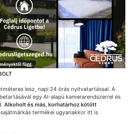
BOLT
tméteres lesz, napi 24 órás nyitvatartással. A
betartásával egy AI-alapú kamerarendszerrel és
d.
Alkoholt és más, korhatárhoz kötött
 sajátmárkás termékei ugyanakkor itt is