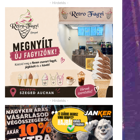
- Hirdetés -
- Hirdetés -