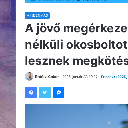
MINDENMÁS
A jövő megérkeze
nélküli okosboltot
lesznek megköté
Erdélyi Gábor
2025, január 22. 19:32
Frissítve: 2025,
Facebook
Twitter
Messenger