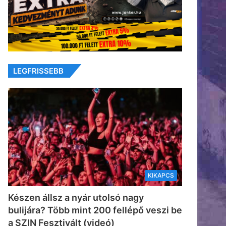
LEGFRISSEBB
KIKAPCS
Készen állsz a nyár utolsó nagy
bulijára? Több mint 200 fellépő veszi be
a SZIN Fesztivált (videó)