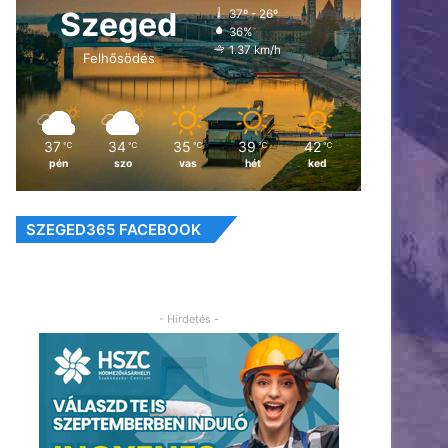
Szeged
37º - 26º
36%
1.37 km/h
Felhősödés
37
34
35
39
42
℃
℃
℃
℃
℃
pén
szo
vas
hét
ked
SZEGED365 FACEBOOK
- Hirdetés -