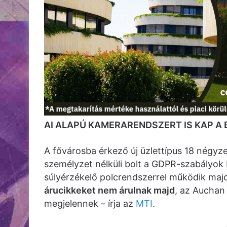
AI ALAPÚ KAMERARENDSZERT IS KAP A 
A fővárosba érkező új üzlettípus 18 négyze
személyzet nélküli bolt a GDPR-szabályok 
súlyérzékelő polcrendszerrel működik maj
árucikkeket nem árulnak majd
, az Auchan
megjelennek – írja az
MTI
.