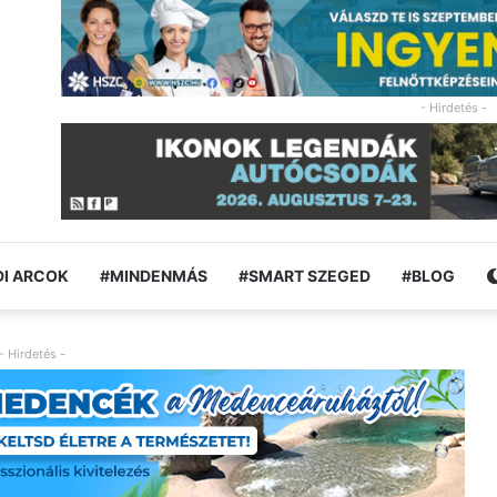
- Hirdetés -
I ARCOK
#MINDENMÁS
#SMART SZEGED
#BLOG
- Hirdetés -