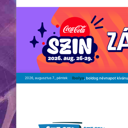
Ibolya
2026, augusztus 7., péntek
, boldog névnapot kíván