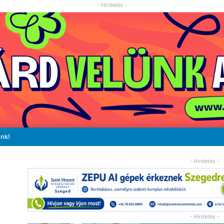
- Hirdetés -
unk!
- Hirdetés -
- Hirdetés -