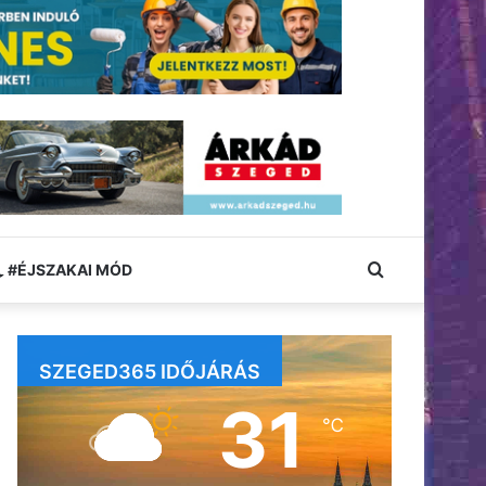
Keresés:
#ÉJSZAKAI MÓD
SZEGED365 IDŐJÁRÁS
31
℃