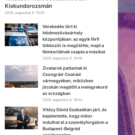
Kiskundorozsmán
2026, augusztus 6. 19:50
Verekedés tört ki
Hódmezővásárhely
központjában: az egyik férfi
többször is megütötte, majd a
fémkorlátnak csapta a másikat
2026, augusztus 6. 19:08
Zivatarok pattantak ki
Csongrád-Csanád
vármegyében, miközben
jócskán megdőlt a melegrekord
az országban
2026, augusztus 6. 18:54
Vitézy Dávid Szabadkán járt, és
bejelentette, hogy mikor
indulhat el a személyforgalom a
Budapest-Belgrád
vasútvonalon