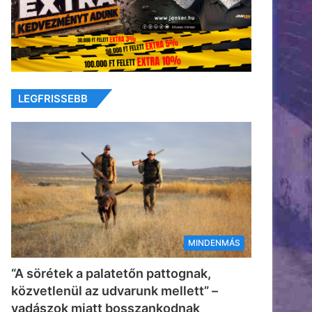
LEGFRISSEBB
MINDENMÁS
“A sörétek a palatetőn pattognak,
közvetlenül az udvarunk mellett” –
vadászok miatt bosszankodnak