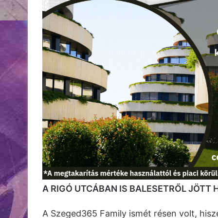
A RIGÓ UTCÁBAN IS BALESETRŐL JÖTT H
A Szeged365 Family ismét résen volt, hisz