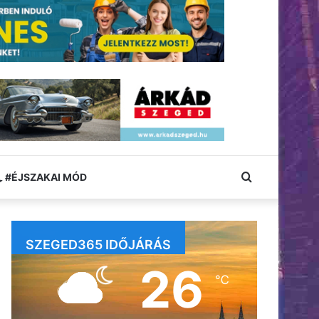
Keresés:
#ÉJSZAKAI MÓD
SZEGED365 IDŐJÁRÁS
26
℃