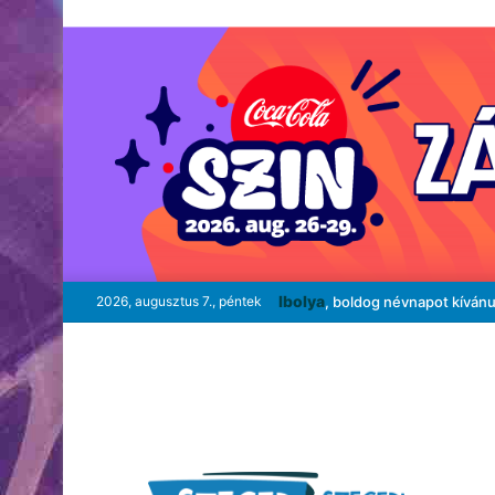
Ibolya
2026, augusztus 7., péntek
, boldog névnapot kíván