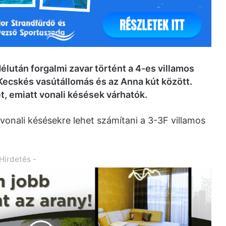
lután forgalmi zavar történt a 4-es villamos
Kecskés vasútállomás és az Anna kút között.
t, emiatt vonali késések várhatók.
onali késésekre lehet számítani a 3-3F villamos
 Hirdetés -