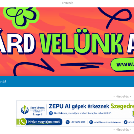
- Hirdetés -
unk!
- Hirdetés -
- Hirdetés -