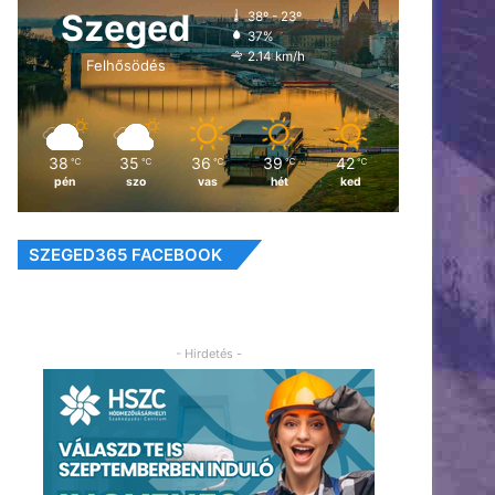
Szeged
38º - 23º
37%
2.14 km/h
Felhősödés
38
35
36
39
42
℃
℃
℃
℃
℃
pén
szo
vas
hét
ked
SZEGED365 FACEBOOK
- Hirdetés -