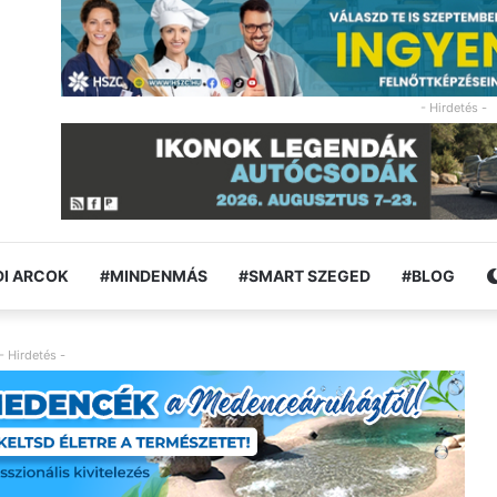
- Hirdetés -
I ARCOK
#MINDENMÁS
#SMART SZEGED
#BLOG
- Hirdetés -