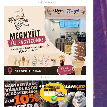
- Hirdetés -
- Hirdetés -