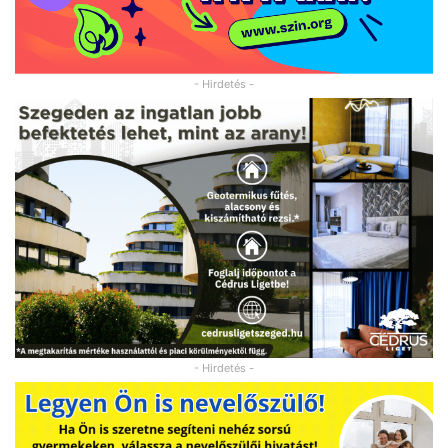
- Hirdetés -
- Hirdetés -