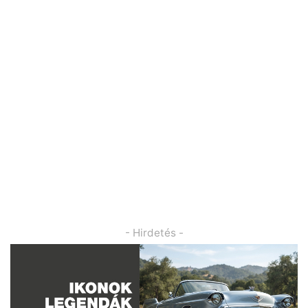
- Hirdetés -