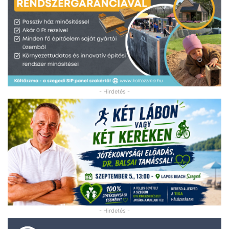
- Hirdetés -
- Hirdetés -