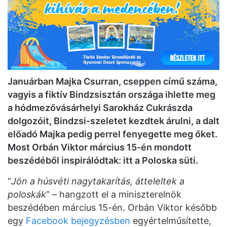
Januárban Majka Csurran, cseppen című száma,
vagyis a fiktív Bindzsisztán országa ihlette meg
a hódmezővásárhelyi Sarokház Cukrászda
dolgozóit, Bindzsi-szeletet kezdtek árulni, a dalt
előadó Majka pedig perrel fenyegette meg őket.
Most Orbán Viktor március 15-én mondott
beszédéből inspirálódtak: itt a Poloska süti.
“
Jön a húsvéti nagytakarítás, átteleltek a
poloskák
” – hangzott el a miniszterelnök
beszédében március 15-én. Orbán Viktor később
egy
Facebook bejegyzésben
egyértelműsítette,