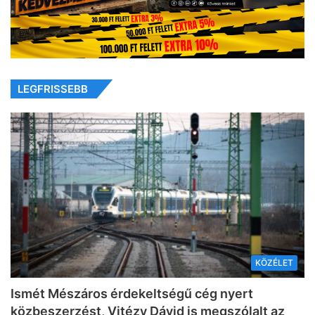
LEGFRISSEBB
KÖZÉLET
Ismét Mészáros érdekeltségű cég nyert
közbeszerzést, Vitézy Dávid is megszólalt az