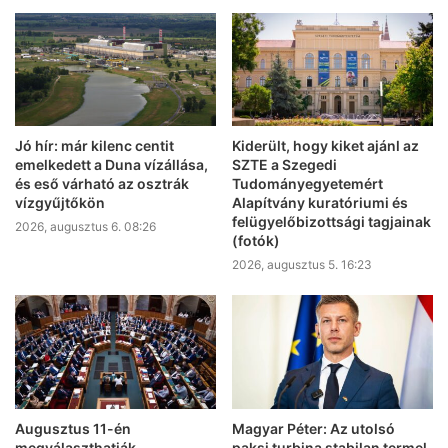
Jó hír: már kilenc centit
Kiderült, hogy kiket ajánl az
emelkedett a Duna vízállása,
SZTE a Szegedi
és eső várható az osztrák
Tudományegyetemért
vízgyűjtőkön
Alapítvány kuratóriumi és
felügyelőbizottsági tagjainak
2026, augusztus 6. 08:26
(fotók)
2026, augusztus 5. 16:23
Augusztus 11-én
Magyar Péter: Az utolsó
megválaszthatják
paksi turbina stabilan termel