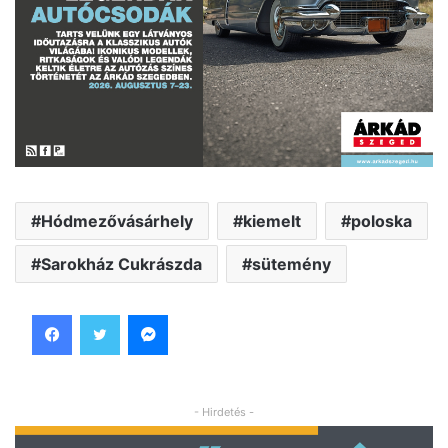
Hódmezővásárhely
kiemelt
poloska
Sarokház Cukrászda
sütemény
Facebook
Twitter
Messenger
- Hirdetés -