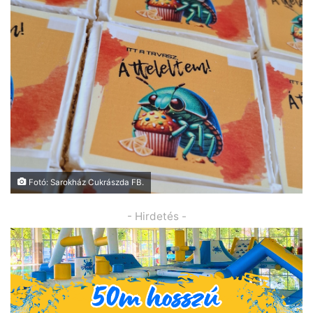
Fotó: Sarokház Cukrászda FB.
- Hirdetés -