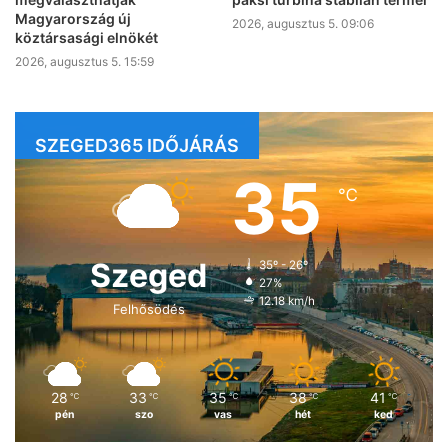
Magyarország új
2026, augusztus 5. 09:06
köztársasági elnökét
2026, augusztus 5. 15:59
SZEGED365 IDŐJÁRÁS
35
℃
Szeged
35º - 26º
27%
12.18 km/h
Felhősödés
28
33
35
38
41
℃
℃
℃
℃
℃
pén
szo
vas
hét
ked