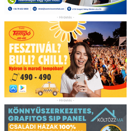
- Hirdetés -
- Hirdetés -