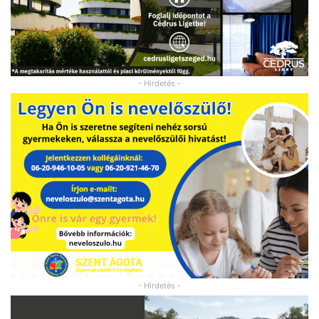
- Hirdetés -
- Hirdetés -