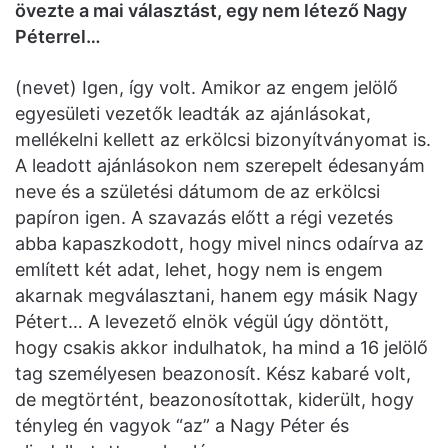
övezte a mai választást, egy nem létező Nagy
Péterrel…
(nevet) Igen, így volt. Amikor az engem jelölő
egyesületi vezetők leadták az ajánlásokat,
mellékelni kellett az erkölcsi bizonyítványomat is.
A leadott ajánlásokon nem szerepelt édesanyám
neve és a születési dátumom de az erkölcsi
papíron igen. A szavazás előtt a régi vezetés
abba kapaszkodott, hogy mivel nincs odaírva az
említett két adat, lehet, hogy nem is engem
akarnak megválasztani, hanem egy másik Nagy
Pétert… A levezető elnök végül úgy döntött,
hogy csakis akkor indulhatok, ha mind a 16 jelölő
tag személyesen beazonosít. Kész kabaré volt,
de megtörtént, beazonosítottak, kiderült, hogy
tényleg én vagyok “az” a Nagy Péter és