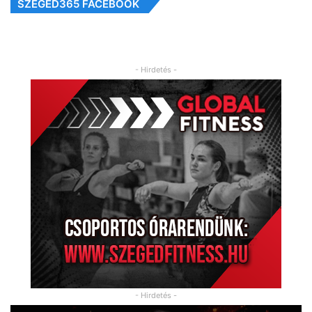
SZEGED365 FACEBOOK
- Hirdetés -
- Hirdetés -