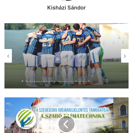
Kisházi Sándor
SPORT
SPORT
2026, augusztus 8. 14:36
2026, augusztus 8. 15:50
Meccsnap van: a HBC Nantessel csap
össze a Pick Szeged!
A háromszoros magyar bajnok
VIDEOTON FC – Fehérvár ellen lép
pályára ma délután a Szeged – Csanád
GA