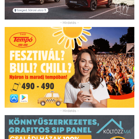
- Hirdetés -
- Hirdetés -