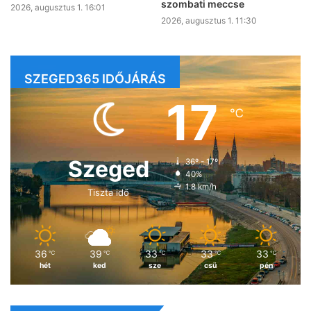
szombati meccse
2026, augusztus 1. 16:01
2026, augusztus 1. 11:30
SZEGED365 IDŐJÁRÁS
17
℃
Szeged
36º - 17º
40%
1.8 km/h
Tiszta idő
36
39
33
33
33
℃
℃
℃
℃
℃
hét
ked
sze
csü
pén