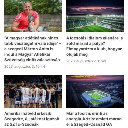
“A magyar atlétikának nincs
A locsolási tilalom ellenére is
több vesztegetni való ideje” –
zöld marad a pálya?
a szegedi Márton Anita is
Elmagyarázta a klub, hogyan
indul a Magyar Atlétikai
oldják meg
Szövetség elnökválasztásán
2026, augusztus 2. 11:49
2026, augusztus 3. 10:44
Amerikai hátvéd érkezik
Már a focit is érinti az
Szegedre, új játékost igazolt
energia-krízis: emiatt marad
az SZTE-Szedeák
el a Szeged-Csanád GA