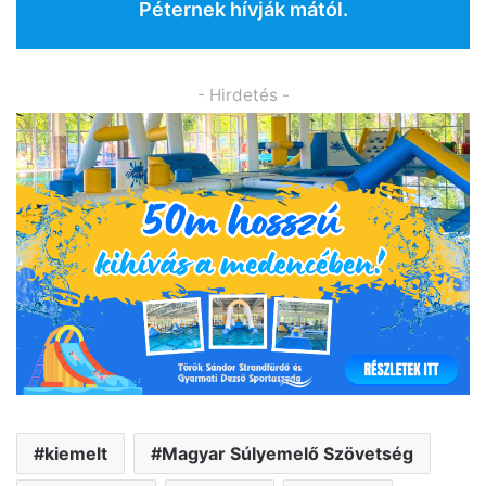
Péternek hívják mától.
- Hirdetés -
kiemelt
Magyar Súlyemelő Szövetség