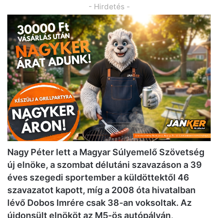
- Hirdetés -
Nagy Péter lett a Magyar Súlyemelő Szövetség
új elnöke, a szombat délutáni szavazáson a 39
éves szegedi sportember a küldöttektől 46
szavazatot kapott, míg a 2008 óta hivatalban
lévő Dobos Imrére csak 38-an voksoltak. Az
újdonsült elnököt az M5-ös autópályán,