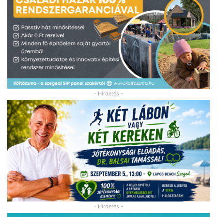
- Hirdetés -
- Hirdetés -