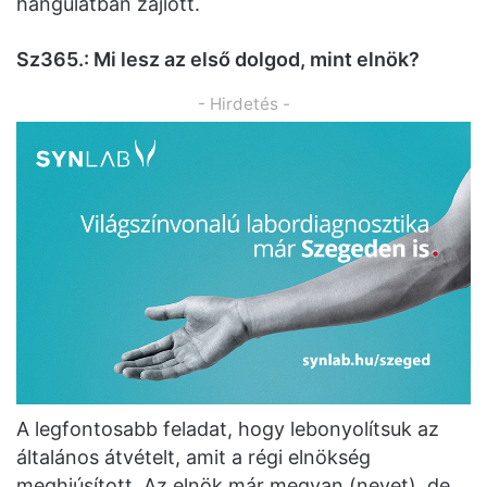
hangulatban zajlott.
Sz365.: Mi lesz az első dolgod, mint elnök?
- Hirdetés -
A legfontosabb feladat, hogy lebonyolítsuk az
általános átvételt, amit a régi elnökség
meghiúsított. Az elnök már megvan (nevet), de