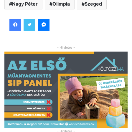
Nagy Péter
Olimpia
Szeged
Facebook
Twitter
Messenger
- Hirdetés -
- Hirdetés -