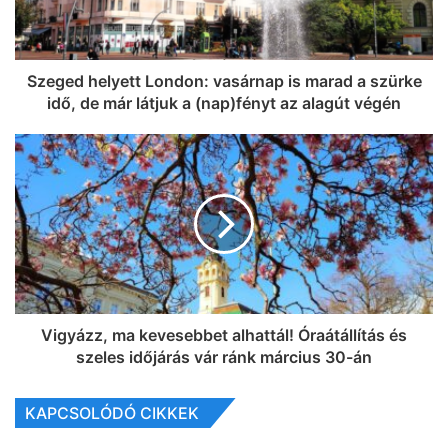
Szeged helyett London: vasárnap is marad a szürke
idő, de már látjuk a (nap)fényt az alagút végén
Vigyázz, ma kevesebbet alhattál! Óraátállítás és
szeles időjárás vár ránk március 30-án
KAPCSOLÓDÓ CIKKEK