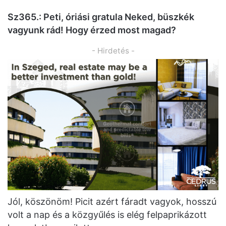
Sz365.: Peti, óriási gratula Neked, büszkék
vagyunk rád! Hogy érzed most magad?
- Hirdetés -
Jól, köszönöm! Picit azért fáradt vagyok, hosszú
volt a nap és a közgyűlés is elég felpaprikázott