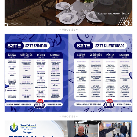
- Hirdetés -
- Hirdetés -