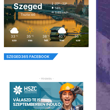
Szeged
33º - 23º
58%
5.63 km/h
Tiszta idő
33
35
38
40
36
℃
℃
℃
℃
℃
szo
vas
hét
ked
sze
SZEGED365 FACEBOOK
- Hirdetés -