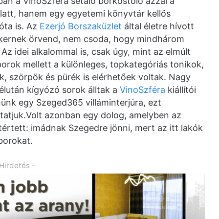
an a VinoSzféra sétáló borkóstoló azzal a
latt, hanem egy egyetemi könyvtár kellős
óta is. Az
Ezerjó Borszaküzlet
által életre hívott
sikernek örvend, nem csoda, hogy mindhárom
Az idei alkalommal is, csak úgy, mint az elmúlt
borok mellett a különleges, topkategóriás tonikok,
, szörpök és pürék is elérhetőek voltak. Nagy
élután kígyózó sorok álltak a
VinoSzféra
kiállítói
ípnünk egy Szeged365 villáminterjúra, ezt
atjuk.Volt azonban egy dolog, amelyben az
tértett: imádnak Szegedre jönni, mert az itt lakók
borokat.
 Hirdetés -