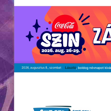
László
2026, augusztus 8., szombat
, boldog névnapot kív