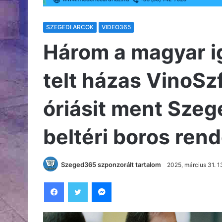
SZEGEDI ARCOK
VIDEO365
Három a magyar i
telt házas VinoSz
óriásit ment Sze
beltéri boros ren
Szeged365 szponzorált tartalom
2025, március 31. 1
Facebook
Twitter
Messenger