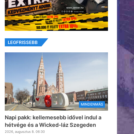
LEGFRISSEBB
MINDENMÁS
Napi pakk: kellemesebb idővel indul a
hétvége és a Wicked-láz Szegeden
2026, augusztus 8. 06:30