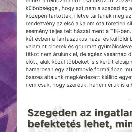
ehhez a felhozatalhoz csatlakozott 2023-b
különbséggel, hogy azt nem a szabad ég a
közepén tartottak, illetve tartanak meg az
rendezvény az első alkalom óta töretlen 
esemény teljes telt házzal ment a TIK-ben. 
két évben a fantasztikus hazai és külföldi 
valamint ciderek és gourmet gyümölcslevek
titkot nem árulunk el, de egész vasárnap d
előtt, akik közül többeket is sikerült elcs
hamarosan egy aftermovie formájában mut
összes általunk megkérdezett kiállító egye
nem csak, hogy szeretik, hanem értik is a 
-