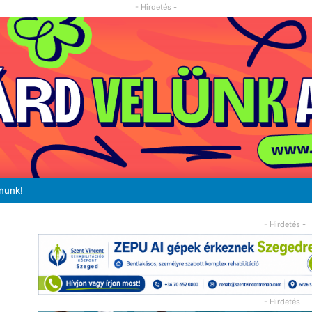
- Hirdetés -
ánunk!
- Hirdetés -
- Hirdetés -