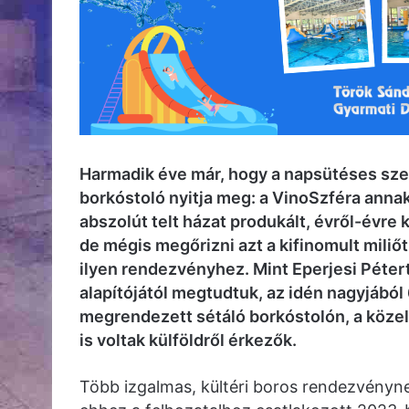
Harmadik éve már, hogy a napsütéses szeg
borkóstoló nyitja meg: a VinoSzféra annak
abszolút telt házat produkált, évről-évre 
de mégis megőrizni azt a kifinomult mil
ilyen rendezvényhez. Mint Eperjesi Péter
alapítójától megtudtuk, az idén nagyjábó
megrendezett sétáló borkóstolón, a közel 5
is voltak külföldről érkezők.
Több izgalmas, kültéri boros rendezvényn