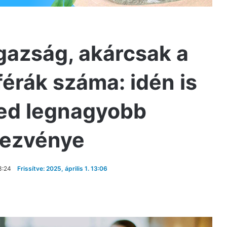
gazság, akárcsak a
férák száma: idén is
ged legnagyobb
dezvénye
3:24
Frissítve: 2025, április 1. 13:06