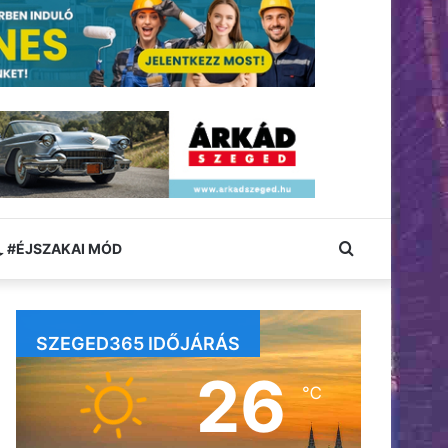
Keresés:
#ÉJSZAKAI MÓD
SZEGED365 IDŐJÁRÁS
26
℃