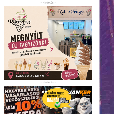
- Hirdetés -
- Hirdetés -