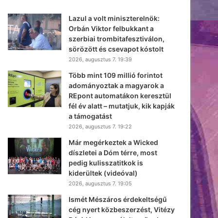
Lazul a volt miniszterelnök:
Orbán Viktor felbukkant a
szerbiai trombitafesztiválon,
sörözött és csevapot kóstolt
2026, augusztus 7. 19:39
Több mint 109 millió forintot
adományoztak a magyarok a
REpont automatákon keresztül
fél év alatt – mutatjuk, kik kapják
a támogatást
2026, augusztus 7. 19:22
Már megérkeztek a Wicked
díszletei a Dóm térre, most
pedig kulisszatitkok is
kiderültek (videóval)
2026, augusztus 7. 19:05
Ismét Mészáros érdekeltségű
cég nyert közbeszerzést, Vitézy