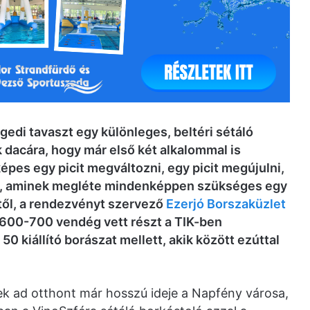
edi tavaszt egy különleges, beltéri sétáló
 dacára, hogy már első két alkalommal is
képes egy picit megváltozni, egy picit megújulni,
iőt, aminek megléte mindenképpen szükséges egy
től, a rendezvényt szervező
Ezerjó Borszaküzlet
l 600-700 vendég vett részt a TIK-ben
0 kiállító borászat mellett, akik között ezúttal
ek ad otthont már hosszú ideje a Napfény városa,