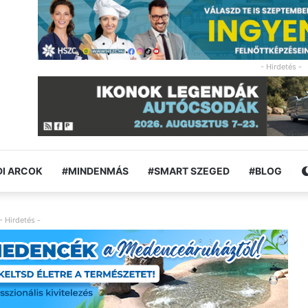
- Hirdetés -
I ARCOK
#MINDENMÁS
#SMART SZEGED
#BLOG
- Hirdetés -