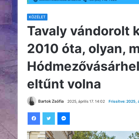
KÖZÉLET
Tavaly vándorolt 
2010 óta, olyan, 
Hódmezővásárhely
eltűnt volna
Bartok Zsófia
2025, április 17. 14:02
Frissítve: 2025, á
Facebook
Twitter
Messenger