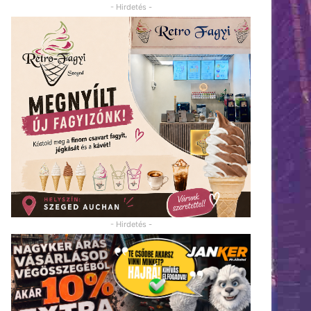
- Hirdetés -
- Hirdetés -