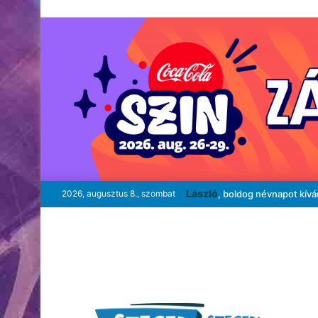
László
2026, augusztus 8., szombat
, boldog névnapot kív