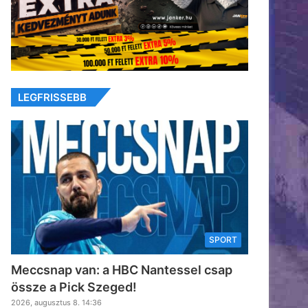
LEGFRISSEBB
SPORT
Meccsnap van: a HBC Nantessel csap
össze a Pick Szeged!
2026, augusztus 8. 14:36