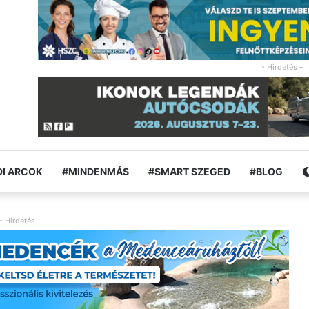
- Hirdetés -
I ARCOK
#MINDENMÁS
#SMART SZEGED
#BLOG
- Hirdetés -