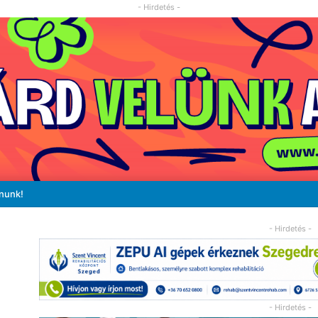
- Hirdetés -
ánunk!
- Hirdetés -
- Hirdetés -