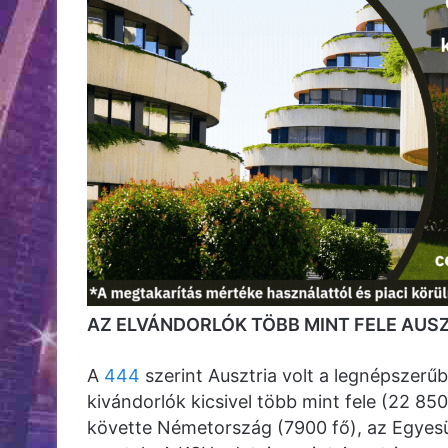
AZ ELVÁNDORLÓK TÖBB MINT FELE AUS
A
444
szerint Ausztria volt a legnépszerű
kivándorlók kicsivel több mint fele (22 85
követte Németország (7900 fő), az Egyesü