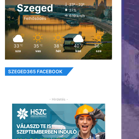
Szeged
33º - 23º
27%
6.19 km/h
Felhősödés
33
35
38
40
36
℃
℃
℃
℃
℃
szo
vas
hét
ked
sze
SZEGED365 FACEBOOK
- Hirdetés -