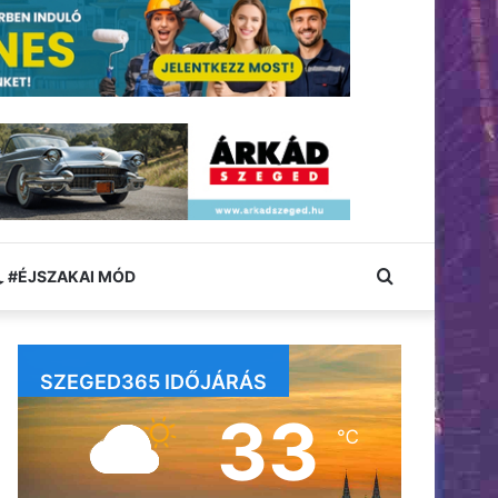
Keresés:
#ÉJSZAKAI MÓD
SZEGED365 IDŐJÁRÁS
33
℃