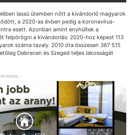
felében lassú ütemben nőtt a kivándorló magyarok
ődött, a 2020-as évben pedig a koronavírus-
tra esett. Azonban amint enyhültek a
ét felpörögni a kivándorlás: 2020-hoz képest 113
yarok száma tavaly. 2010 óta összesen 367 515
etőleg Debrecen és Szeged teljes lakosságát
 Hirdetés -