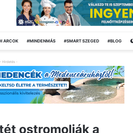
I ARCOK
#MINDENMÁS
#SMART SZEGED
#BLOG
- Hirdetés -
ét ostromolják a