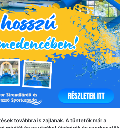
ések továbbra is zajlanak. A tüntetők már a
gi médiát és az utcákat újságírók és szerkesztők