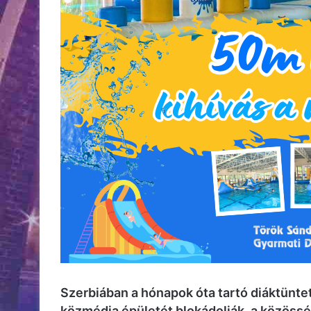
Szerbiában a hónapok óta tartó diáktüntet
közmédia épületét blokádolják, a közössé