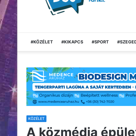
#KÖZÉLET
#KIKAPCS
#SPORT
#SZEGED
KÖZÉLET
A közmédia épület