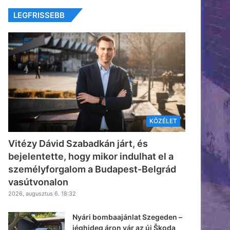
LEGFRISSEBB
KÖZÉLET
Vitézy Dávid Szabadkán járt, és
bejelentette, hogy mikor indulhat el a
személyforgalom a Budapest-Belgrád
vasútvonalon
2026, augusztus 6. 18:32
Nyári bombaajánlat Szegeden –
jéghideg áron vár az új Škoda