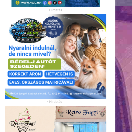
- Hirdetés -
- Hirdetés -