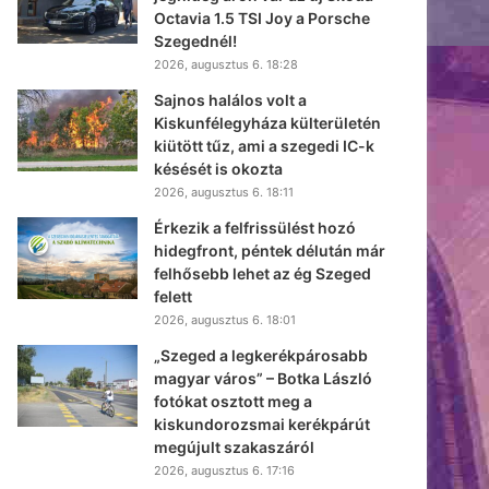
Octavia 1.5 TSI Joy a Porsche
Szegednél!
2026, augusztus 6. 18:28
Sajnos halálos volt a
Kiskunfélegyháza külterületén
kiütött tűz, ami a szegedi IC-k
késését is okozta
2026, augusztus 6. 18:11
Érkezik a felfrissülést hozó
hidegfront, péntek délután már
felhősebb lehet az ég Szeged
felett
2026, augusztus 6. 18:01
„Szeged a legkerékpárosabb
magyar város” – Botka László
fotókat osztott meg a
kiskundorozsmai kerékpárút
megújult szakaszáról
2026, augusztus 6. 17:16