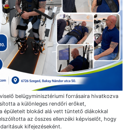
viselő belügyminisztériumi forrásaira hivatkozva
sította a különleges rendőri erőket,
épületeit blokád alá vett tüntető diákokkal
szólította az összes ellenzéki képviselőt, hogy
idaritásuk kifejezéseként.