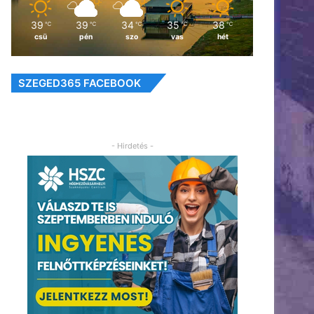
39
39
34
35
38
℃
℃
℃
℃
℃
csü
pén
szo
vas
hét
SZEGED365 FACEBOOK
- Hirdetés -