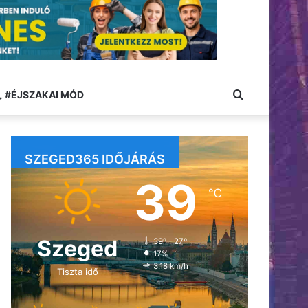
Keresés:
#ÉJSZAKAI MÓD
SZEGED365 IDŐJÁRÁS
39
℃
Szeged
39º - 27º
17%
3.18 km/h
Tiszta idő