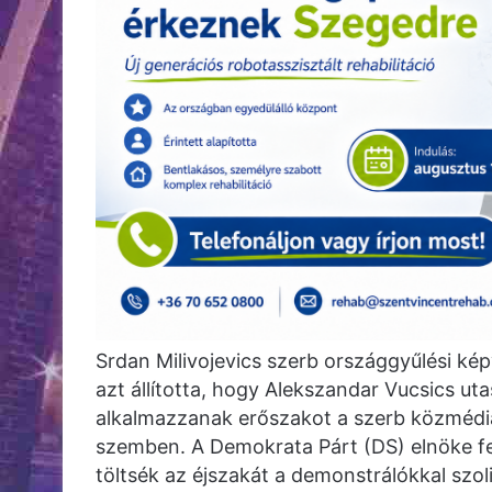
Srdan Milivojevics szerb országgyűlési kép
azt állította, hogy Alekszandar Vucsics uta
alkalmazzanak erőszakot a szerb közmédia 
szemben. A Demokrata Párt (DS) elnöke fel
töltsék az éjszakát a demonstrálókkal szol