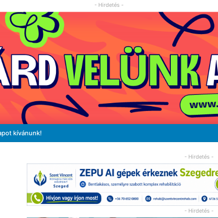
- Hirdetés -
apot kívánunk!
- Hirdetés -
- Hirdetés -