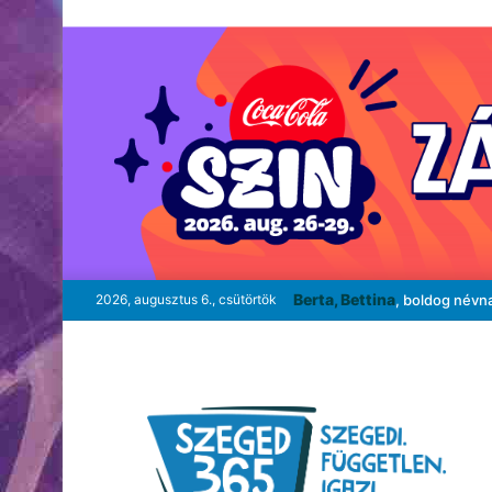
Berta, Bettina
2026, augusztus 6., csütörtök
, boldog névn