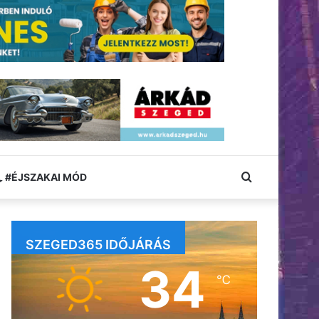
Keresés:
#ÉJSZAKAI MÓD
SZEGED365 IDŐJÁRÁS
34
℃