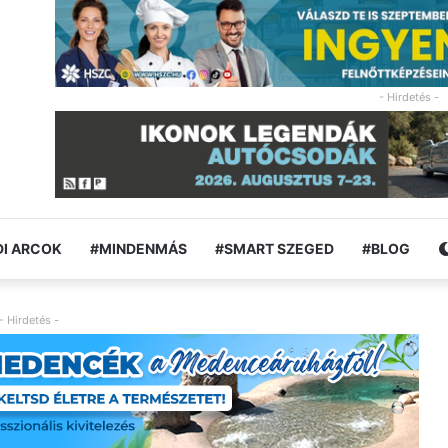
- Hirdetés -
I ARCOK
#MINDENMÁS
#SMART SZEGED
#BLOG
- Hirdetés -