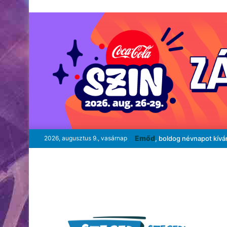
Emőd
2026, augusztus 9., vasárnap
, boldog névnapot kívá