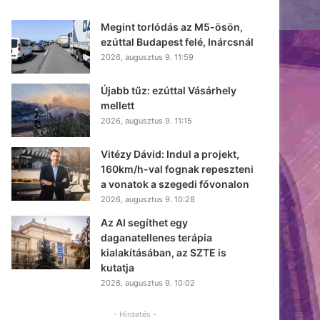
Megint torlódás az M5-ösön,
ezúttal Budapest felé, Inárcsnál
2026, augusztus 9. 11:59
Újabb tűz: ezúttal Vásárhely
mellett
2026, augusztus 9. 11:15
Vitézy Dávid: Indul a projekt,
160km/h-val fognak repeszteni
a vonatok a szegedi fővonalon
2026, augusztus 9. 10:28
Az AI segíthet egy
daganatellenes terápia
kialakításában, az SZTE is
kutatja
2026, augusztus 9. 10:02
- Hirdetés -