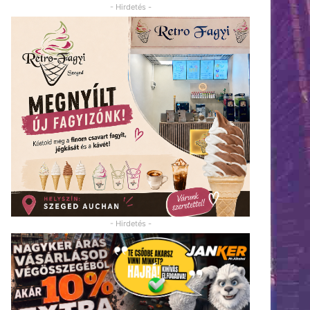
- Hirdetés -
- Hirdetés -