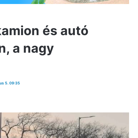
 kamion és autó
n, a nagy
jus 5. 09:35