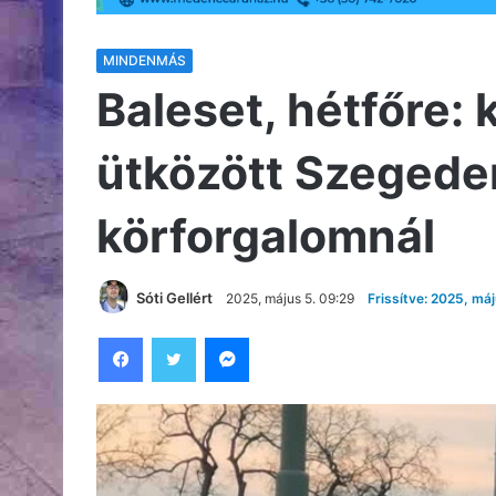
MINDENMÁS
Baleset, hétfőre:
ütközött Szegede
körforgalomnál
Sóti Gellért
2025, május 5. 09:29
Frissítve: 2025, má
Facebook
Twitter
Messenger