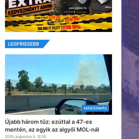
LEGFRISSEBB
MINDENMÁS
Újabb három tűz: ezúttal a 47-es
mentén, az egyik az algyői MOL-nál
2026, augusztus 9. 12:29