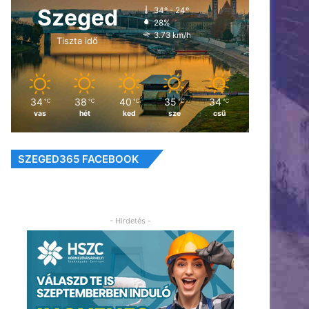
Szeged
34º - 24º
28%
3.73 km/h
Tiszta idő
34
38
40
35
34
℃
℃
℃
℃
℃
vas
hét
ked
sze
csü
SZEGED365 FACEBOOK
- Hirdetés -