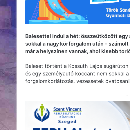
Balesettel indul a hét: összeütközött e
sokkal a nagy körforgalom után – számolt 
már a helyszínen vannak, ahol kisebb torló
Baleset történt a Kossuth Lajos sugárúton 
és egy személyautó koccant nem sokkal a 
forgalomkorlátozás, vezessetek óvatosan!
-