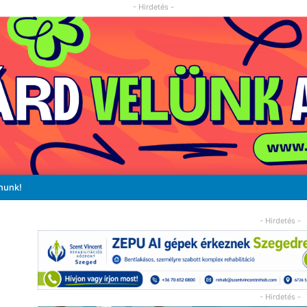
- Hirdetés -
nunk!
- Hirdetés -
- Hirdetés -