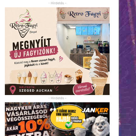
- Hirdetés -
- Hirdetés -