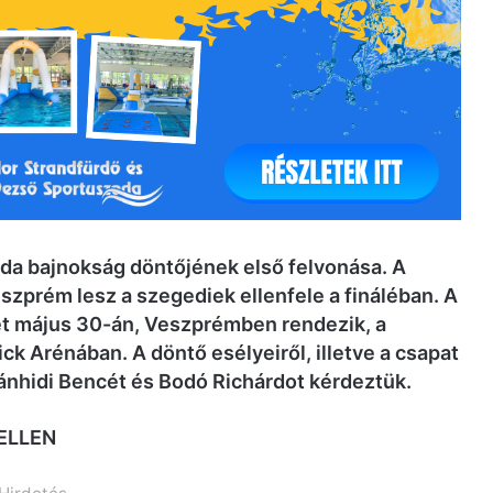
bda bajnokság döntőjének első felvonása. A
szprém lesz a szegediek ellenfele a fináléban. A
ét május 30-án, Veszprémben rendezik, a
ck Arénában. A döntő esélyeiről, illetve a csapat
Bánhidi Bencét és Bodó Richárdot kérdeztük.
ELLEN