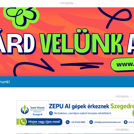
- Hirdetés -
ánunk!
- Hirdetés -
- Hirdetés -