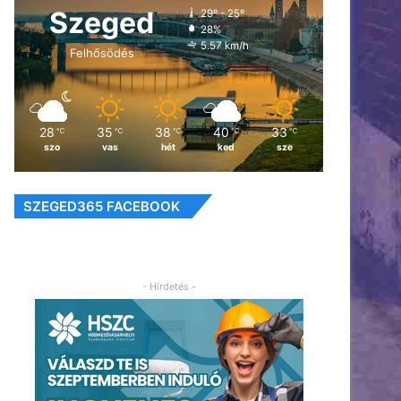
Szeged
29º - 25º
28%
5.57 km/h
Felhősödés
28
35
38
40
33
℃
℃
℃
℃
℃
szo
vas
hét
ked
sze
SZEGED365 FACEBOOK
- Hirdetés -