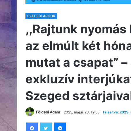
SZEGEDI ARCOK
,,Rajtunk nyomás 
az elmúlt két hón
mutat a csapat” – 
exkluzív interjúka
Szeged sztárjaival
Földesi Ádám
2025, május 23. 19:58
Frissítve: 2025,
Facebook
Twitter
Messenger