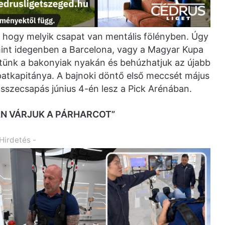
, hogy melyik csapat van mentális fölényben. Úgy
mint idegenben a Barcelona, vagy a Magyar Kupa
etünk a bakonyiak nyakán és behúzhatjuk az újabb
patkapitánya. A bajnoki döntő első meccsét május
szecsapás június 4-én lesz a Pick Arénában.
N VÁRJUK A PÁRHARCOT”
 Hirdetés -