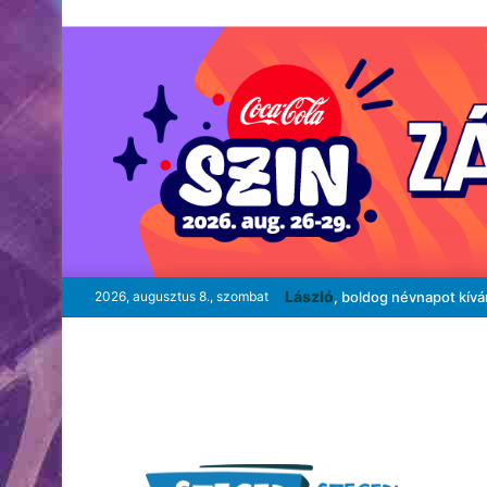
László
2026, augusztus 8., szombat
, boldog névnapot kív