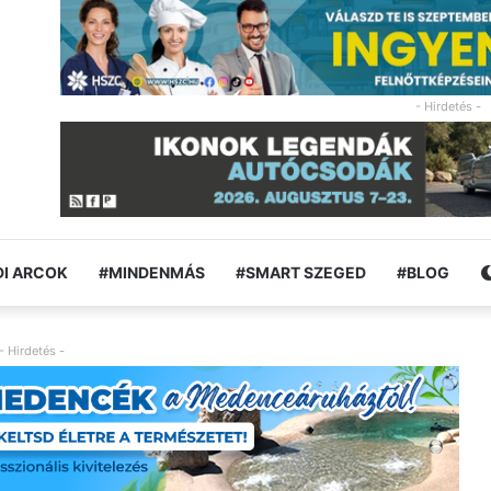
- Hirdetés -
I ARCOK
#MINDENMÁS
#SMART SZEGED
#BLOG
- Hirdetés -