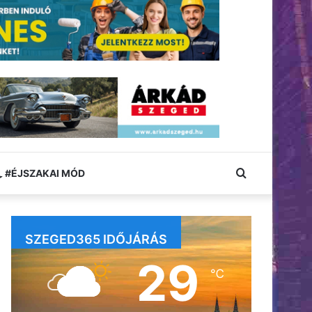
Keresés:
#ÉJSZAKAI MÓD
SZEGED365 IDŐJÁRÁS
29
℃