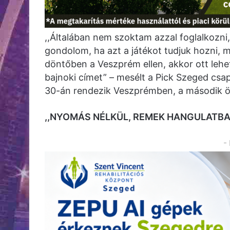
,,Általában nem szoktam azzal foglalkozni
gondolom, ha azt a játékot tudjuk hozni, 
döntőben a Veszprém ellen, akkor ott leh
bajnoki címet” – mesélt a Pick Szeged csa
30-án rendezik Veszprémben, a második ös
,,NYOMÁS NÉLKÜL, REMEK HANGULATBA
-