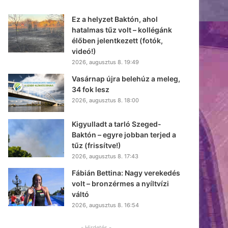
Ez a helyzet Baktón, ahol
hatalmas tűz volt – kollégánk
élőben jelentkezett (fotók,
videó!)
2026, augusztus 8. 19:49
Vasárnap újra belehúz a meleg,
34 fok lesz
2026, augusztus 8. 18:00
Kigyulladt a tarló Szeged-
Baktón – egyre jobban terjed a
tűz (frissítve!)
2026, augusztus 8. 17:43
Fábián Bettina: Nagy verekedés
volt – bronzérmes a nyíltvízi
váltó
2026, augusztus 8. 16:54
- Hirdetés -