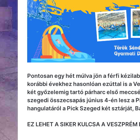
Pontosan egy hét múlva jön a férfi kézila
korábbi évekhez hasonlóan ezúttal is a Ve
két győzelemig tartó párharc első meccs
szegedi összecsapás június 4-én lesz a Pi
hangulatáról a Pick Szeged két sztárját, 
EZ LEHET A SIKER KULCSA A VESZPRÉM 