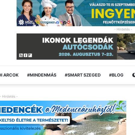
- Hirdetés -
I ARCOK
#MINDENMÁS
#SMART SZEGED
#BLOG
- Hirdetés -