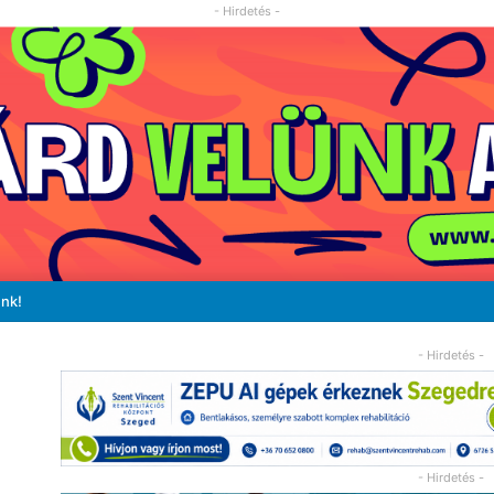
- Hirdetés -
unk!
- Hirdetés -
- Hirdetés -