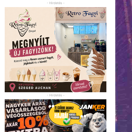
- Hirdetés -
- Hirdetés -