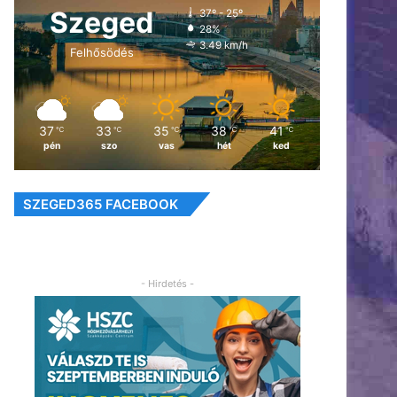
Szeged
37º - 25º
28%
3.49 km/h
Felhősödés
37
33
35
38
41
℃
℃
℃
℃
℃
pén
szo
vas
hét
ked
SZEGED365 FACEBOOK
- Hirdetés -