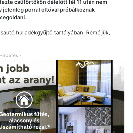
lezte csütörtökön délelőtt fél 11 után nem
y jelenleg porral oltóval próbálkoznak
megoldani.
ásautó hulladékgyűjtő tartályában. Reméljük,
 Hirdetés -