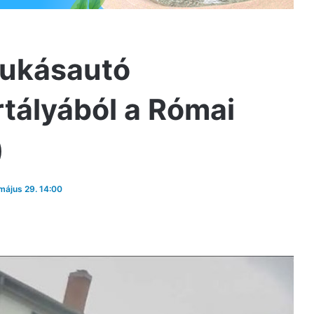
kukásautó
rtályából a Római
)
 május 29. 14:00