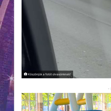
Köszönjük a fotót olvasónknak!
-