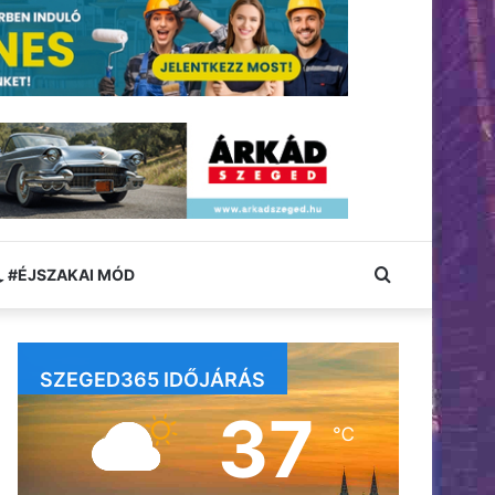
Keresés:
#ÉJSZAKAI MÓD
SZEGED365 IDŐJÁRÁS
37
℃