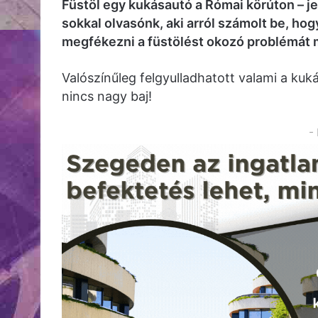
Füstöl egy kukásautó a Római körúton – je
sokkal olvasónk, aki arról számolt be, hog
megfékezni a füstölést okozó problémát 
Valószínűleg felgyulladhatott valami a kuk
nincs nagy baj!
-