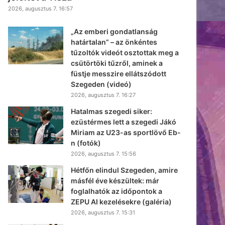
2026, augusztus 7. 16:57
„Az emberi gondatlanság
határtalan” – az önkéntes
tűzoltók videót osztottak meg a
csütörtöki tűzről, aminek a
füstje messzire ellátszódott
Szegeden (videó)
2026, augusztus 7. 16:27
Hatalmas szegedi siker:
ezüstérmes lett a szegedi Jákó
Miriam az U23-as sportlövő Eb-
n (fotók)
2026, augusztus 7. 15:56
Hétfőn elindul Szegeden, amire
másfél éve készültek: már
foglalhatók az időpontok a
ZEPU AI kezelésekre (galéria)
2026, augusztus 7. 15:31