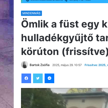
MINDENMÁS
Ömlik a füst egy 
hulladékgyűjtő ta
körúton (frissítve
Bartok Zsófia
2025, május 29. 10:57
Frissítve: 2025,
Facebook
Twitter
Messenger