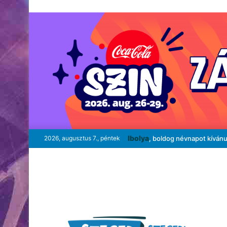
Ibolya
2026, augusztus 7., péntek
, boldog névnapot kíván