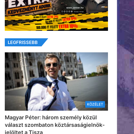
LEGFRISSEBB
KÖZÉLET
Magyar Péter: három személy közül
választ szombaton köztársaságielnök-
jelöltet a Tisza