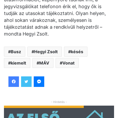
jegyvizsgálókat telefonon érik el, hogy ők is
tudják az utasokat tájékoztatni. Olyan helyen,
ahol sokan várakoznak, személyesen is
tájékoztatást adnak a rendkívüli helyzetről –
mondta Hegyi Zsolt.
Busz
Hegyi Zsolt
késés
kiemelt
MÁV
Vonat
Facebook
Twitter
Messenger
- Hirdetés -