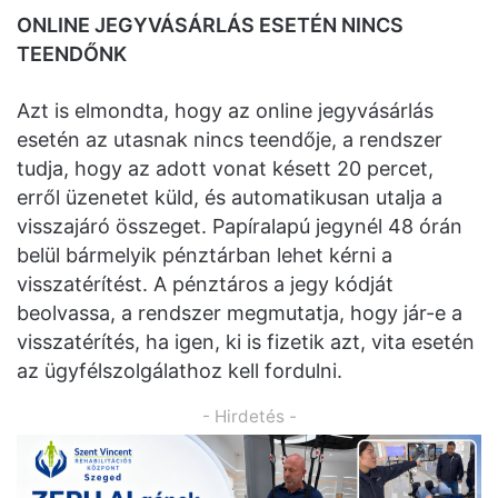
ONLINE JEGYVÁSÁRLÁS ESETÉN NINCS
TEENDŐNK
Azt is elmondta, hogy az online jegyvásárlás
esetén az utasnak nincs teendője, a rendszer
tudja, hogy az adott vonat késett 20 percet,
erről üzenetet küld, és automatikusan utalja a
visszajáró összeget. Papíralapú jegynél 48 órán
belül bármelyik pénztárban lehet kérni a
visszatérítést. A pénztáros a jegy kódját
beolvassa, a rendszer megmutatja, hogy jár-e a
visszatérítés, ha igen, ki is fizetik azt, vita esetén
az ügyfélszolgálathoz kell fordulni.
- Hirdetés -