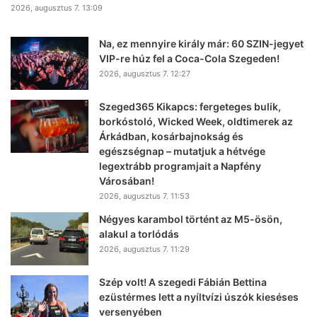
2026, augusztus 7. 13:09
Na, ez mennyire király már: 60 SZIN-jegyet
VIP-re húz fel a Coca-Cola Szegeden!
2026, augusztus 7. 12:27
Szeged365 Kikapcs: fergeteges bulik,
borkóstoló, Wicked Week, oldtimerek az
Árkádban, kosárbajnokság és
egészségnap – mutatjuk a hétvége
legextrább programjait a Napfény
Városában!
2026, augusztus 7. 11:53
Négyes karambol történt az M5-ösön,
alakul a torlódás
2026, augusztus 7. 11:29
Szép volt! A szegedi Fábián Bettina
ezüstérmes lett a nyíltvízi úszók kieséses
versenyében