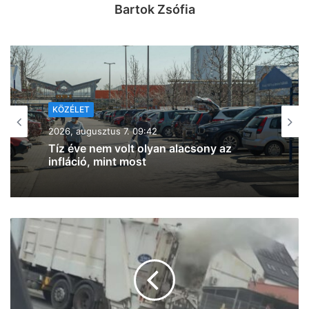
Bartok Zsófia
KÖZÉLET
2026, augusztus 7. 08:22
Szondi Vanda: automatikusan, két
részletben érkezik az iskolakezdési
támogatás, nem kell igényelni, és nem
terheli semmiféle adó