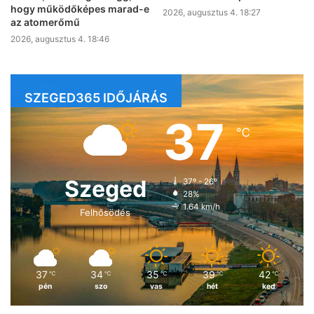
hogy működőképes marad-e
2026, augusztus 4. 18:27
az atomerőmű
2026, augusztus 4. 18:46
SZEGED365 IDŐJÁRÁS
37
℃
Szeged
37º - 26º
28%
1.64 km/h
Felhősödés
37
34
35
39
42
℃
℃
℃
℃
℃
pén
szo
vas
hét
ked