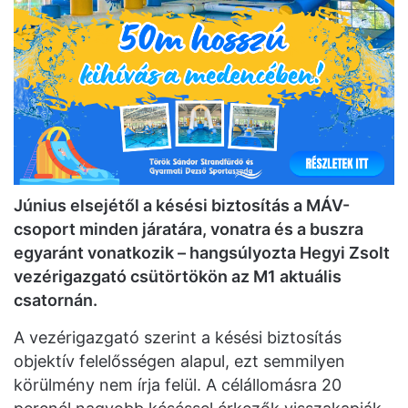
Június elsejétől a
késési biztosítás
a MÁV-
csoport minden járatára, vonatra és a buszra
egyaránt vonatkozik – hangsúlyozta Hegyi Zsolt
vezérigazgató csütörtökön az M1 aktuális
csatornán.
A vezérigazgató szerint a késési biztosítás
objektív felelősségen alapul, ezt semmilyen
körülmény nem írja felül. A célállomásra 20