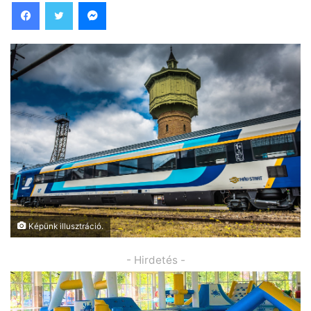
Facebook
Twitter
Messenger
Képünk illusztráció.
- Hirdetés -