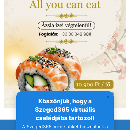
Köszönjük, hogy a
Szeged365 virtuális
családjába tartozol!
A Szeged365.hu-n sütiket használunk a