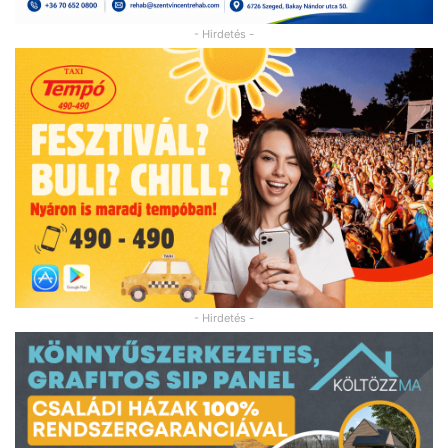
- Hirdetés -
- Hirdetés -