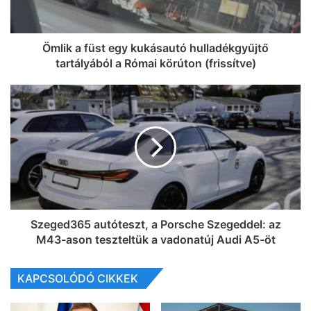
Ömlik a füst egy kukásautó hulladékgyűjtő
tartályából a Római körúton (frissítve)
Szeged365 autóteszt, a Porsche Szegeddel: az
M43-ason teszteltük a vadonatúj Audi A5-öt
KAPCSOLÓDÓ CIKKEK