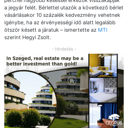
percnél nagyobb késéssel érkezők visszakapják
a jegyár felét. Bérlettel utazók a következő bérlet
vásárlásakor 10 százalék kedvezmény vehetnek
igénybe, ha az érvényességi idő alatt legalább
ötször késett a járatuk – ismertette az
MTI
szerint Hegyi Zsolt.
- Hirdetés -