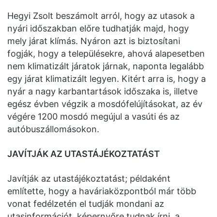
Hegyi Zsolt beszámolt arról, hogy az utasok a
nyári időszakban előre tudhatják majd, hogy
mely járat klímás. Nyáron azt is biztosítani
fogják, hogy a településekre, ahová alapesetben
nem klimatizált járatok járnak, naponta legalább
egy járat klimatizált legyen. Kitért arra is, hogy a
nyár a nagy karbantartások időszaka is, illetve
egész évben végzik a mosdófelújításokat, az év
végére 1200 mosdó megújul a vasúti és az
autóbuszállomásokon.
JAVÍTJÁK AZ UTASTÁJÉKOZTATÁST
Javítják az utastájékoztatást; példaként
említette, hogy a haváriaközpontból már több
vonat fedélzetén el tudják mondani az
utasinformációt, képernyőre tudnak írni, a