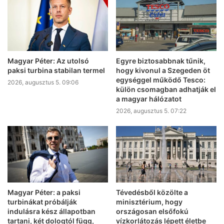
Magyar Péter: Az utolsó
Egyre biztosabbnak tűnik,
paksi turbina stabilan termel
hogy kivonul a Szegeden öt
egységgel működő Tesco:
2026, augusztus 5. 09:06
külön csomagban adhatják el
a magyar hálózatot
2026, augusztus 5. 07:22
Magyar Péter: a paksi
Tévedésből közölte a
turbinákat próbálják
minisztérium, hogy
indulásra kész állapotban
országosan elsőfokú
tartani, két dologtól függ,
vízkorlátozás lépett életbe