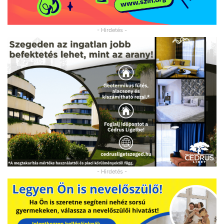
- Hirdetés -
- Hirdetés -