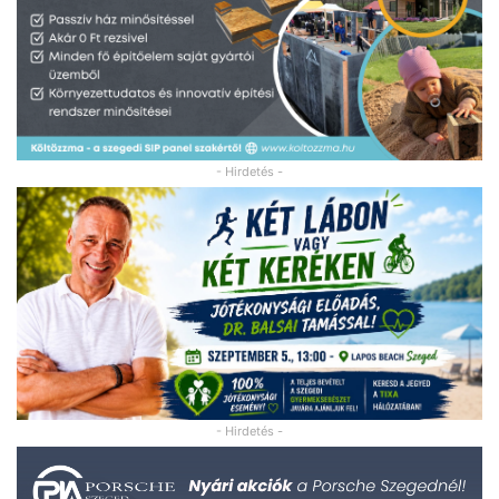
- Hirdetés -
- Hirdetés -