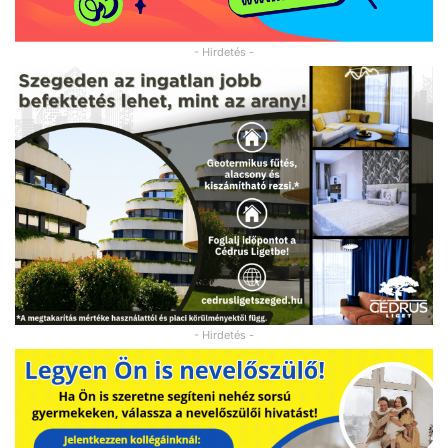
- Hirdetés -
- Hirdetés -