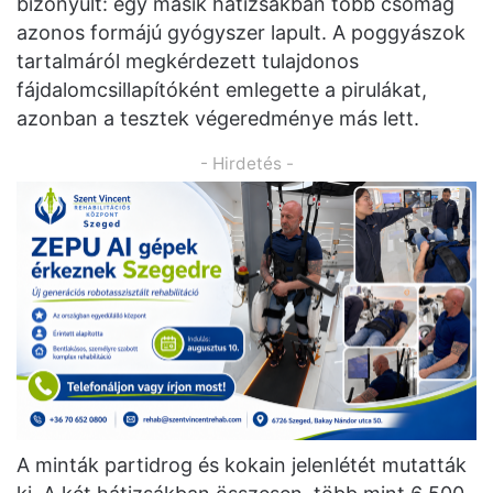
bizonyult: egy másik hátizsákban több csomag
azonos formájú gyógyszer lapult. A poggyászok
tartalmáról megkérdezett tulajdonos
fájdalomcsillapítóként emlegette a pirulákat,
azonban a tesztek végeredménye más lett.
- Hirdetés -
A minták partidrog és kokain jelenlétét mutatták