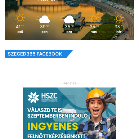
41
39
35
35
38
℃
℃
℃
℃
℃
csü
pén
szo
vas
hét
SZEGED365 FACEBOOK
- Hirdetés -