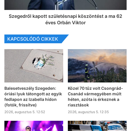
Szegedről kapott születésnapi köszöntést a ma 62
éves Orbán Viktor
KAPCSOLÓDÓ CIKKEK
Balesetveszély Szegeden:
Közel 70 tűz volt Csongrád-
óriási lyuk tátongott az egyik
Csanád vármegyében múlt
fedlapon az Izabella hídon
héten, azóta is érkeznek a
(fotók, frissítve)
riasztások
2026, augusztus 5. 12:52
2026, augusztus 5. 12:35