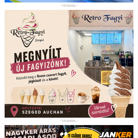
- Hirdetés -
- Hirdetés -