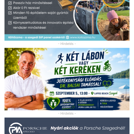
- Hirdetés -
- Hirdetés -