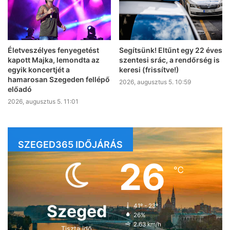
Életveszélyes fenyegetést
Segítsünk! Eltűnt egy 22 éves
kapott Majka, lemondta az
szentesi srác, a rendőrség is
egyik koncertjét a
keresi (frissítve!)
hamarosan Szegeden fellépő
2026, augusztus 5. 10:59
előadó
2026, augusztus 5. 11:01
SZEGED365 IDŐJÁRÁS
26
℃
Szeged
41º - 23º
26%
2.63 km/h
Tiszta idő