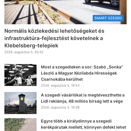
SMART SZEGED
Normális közlekedési lehetőségeket és
infrastruktúra-fejlesztést követelnek a
Klebelsberg-telepiek
2026, augusztus 5. 20:32
Most a szegedieken a sor: Szabó „Sonka”
László a Magyar Kézilabda Hírességek
Csarnokába kerülhet
2026, augusztus 5. 19:53
A szegedi vásárlókat is megtéveszthette a
Lidl reklámja, 48 milliós bírság lett a vége
2026, augusztus 5. 19:38
Egyre több a királydinnye a szegedi
kerékpárutak mellett, könnyen defekt lehet