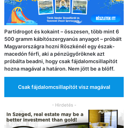
Partidrogot és kokaint – összesen, több mint 6
500 gramm kábítószergyanús anyagot – próbált
Magyarországra hozni Röszkénél egy észak-
macedón férfi, aki a pénzügyőröknek azt
próbálta beadni, hogy csak fájdalomcsillapítót
hozna magával a határon. Nem jött be a blöff.
Csak fájdalomcsillapítót visz magával
- Hirdetés -