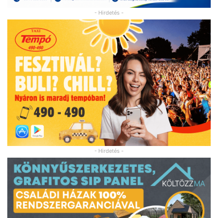
- Hirdetés -
- Hirdetés -