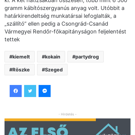
ki. A két hátizsákban összesen, több mint 6 500
gramm kábítószergyanús anyag volt. Utóbbit a
határkirendeltség munkatársai lefoglalták, a
„szállító” ellen pedig a Csongrád-Csanád
Vármegyei Rendőr-főkapitányságon feljelentést
tettek
kiemelt
kokain
partydrog
Röszke
Szeged
Facebook
Twitter
Messenger
- Hirdetés -