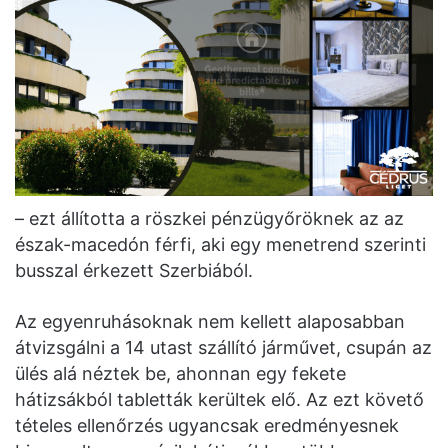
– ezt állította a röszkei pénzügyőröknek az az
észak-macedón férfi, aki egy menetrend szerinti
busszal érkezett Szerbiából.
Az egyenruhásoknak nem kellett alaposabban
átvizsgálni a 14 utast szállító járművet, csupán az
ülés alá néztek be, ahonnan egy fekete
hátizsákból tabletták kerültek elő. Az ezt követő
tételes ellenőrzés ugyancsak eredményesnek