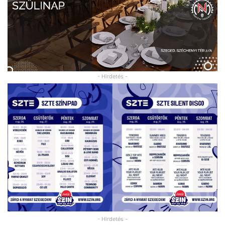
- Hirdetés -
- Hirdetés -