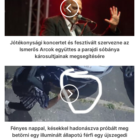
Jótékonysági koncertet és fesztivált szervezne az
Ismerős Arcok együttes a parajdi sóbánya
károsultjainak megsegítésére
Fényes nappal, késekkel hadonászva próbált meg
betörni egy illuminált állapotú férfi egy újszegedi