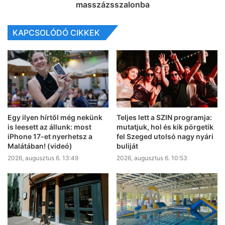
masszázsszalonba
KAPCSOLÓDÓ CIKKEK
Egy ilyen hírtől még nekünk
Teljes lett a SZIN programja:
is leesett az állunk: most
mutatjuk, hol és kik pörgetik
iPhone 17-et nyerhetsz a
fel Szeged utolsó nagy nyári
Malátában! (videó)
buliját
2026, augusztus 6. 13:49
2026, augusztus 6. 10:53