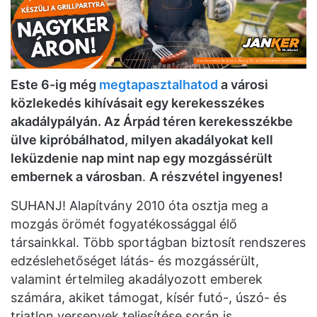
Este 6-ig még
megtapasztalhatod
a városi
közlekedés kihívásait egy kerekesszékes
akadálypályán. Az Árpád téren kerekesszékbe
ülve kipróbálhatod, milyen akadályokat kell
leküzdenie nap mint nap egy mozgássérült
embernek a városban
.
A részvétel ingyenes!
SUHANJ! Alapítvány 2010 óta osztja meg a
mozgás örömét fogyatékossággal élő
társainkkal. Több sportágban biztosít rendszeres
edzéslehetőséget látás- és mozgássérült,
valamint értelmileg akadályozott emberek
számára, akiket támogat, kísér futó-, úszó- és
triatlon versenyek teljesítése során is.