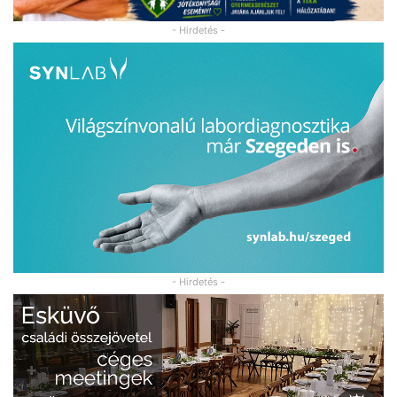
- Hirdetés -
- Hirdetés -