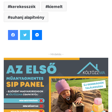
kerekesszék
kiemelt
suhanj alapítvény
Facebook
Twitter
Messenger
- Hirdetés -