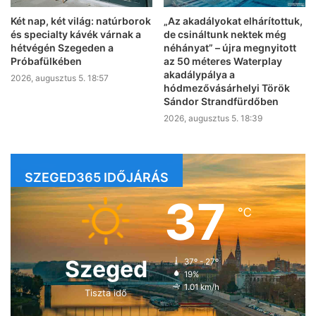
Két nap, két világ: natúrborok
„Az akadályokat elhárítottuk,
és specialty kávék várnak a
de csináltunk nektek még
hétvégén Szegeden a
néhányat” – újra megnyitott
Próbafülkében
az 50 méteres Waterplay
akadálypálya a
2026, augusztus 5. 18:57
hódmezővásárhelyi Török
Sándor Strandfürdőben
2026, augusztus 5. 18:39
SZEGED365 IDŐJÁRÁS
37
℃
Szeged
37º - 27º
19%
1.01 km/h
Tiszta idő