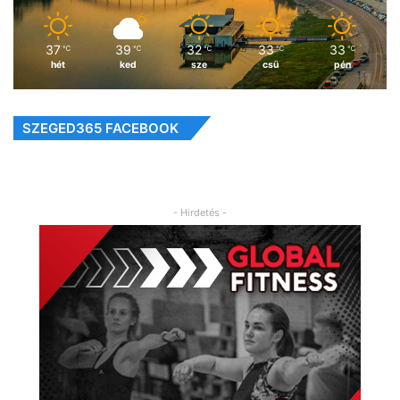
37
39
32
33
33
℃
℃
℃
℃
℃
hét
ked
sze
csü
pén
SZEGED365 FACEBOOK
- Hirdetés -