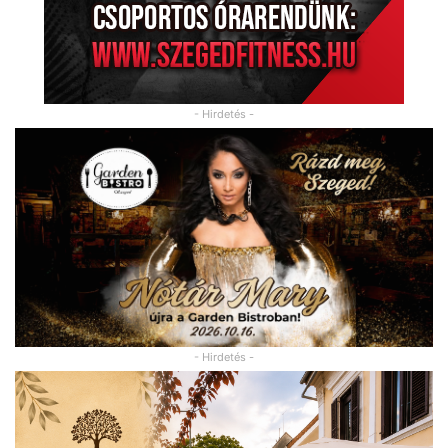
- Hirdetés -
- Hirdetés -