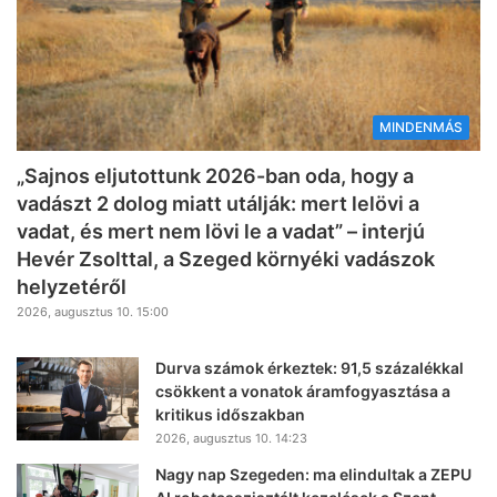
MINDENMÁS
„Sajnos eljutottunk 2026-ban oda, hogy a
vadászt 2 dolog miatt utálják: mert lelövi a
vadat, és mert nem lövi le a vadat” – interjú
Hevér Zsolttal, a Szeged környéki vadászok
helyzetéről
2026, augusztus 10. 15:00
Durva számok érkeztek: 91,5 százalékkal
csökkent a vonatok áramfogyasztása a
kritikus időszakban
2026, augusztus 10. 14:23
Nagy nap Szegeden: ma elindultak a ZEPU