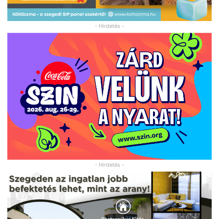
- Hirdetés -
- Hirdetés -