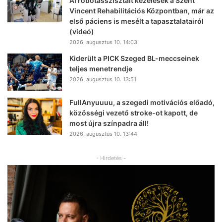
AI robotasszisztált kezelések a Szent
Vincent Rehabilitációs Központban, már az
első páciens is mesélt a tapasztalatairól
(videó)
2026, augusztus 10. 14:03
Kiderült a PICK Szeged BL-meccseinek
teljes menetrendje
2026, augusztus 10. 13:51
FullAnyuuuu, a szegedi motivációs előadó,
közösségi vezető stroke-ot kapott, de
most újra színpadra áll!
2026, augusztus 10. 13:44
- Hirdetés -