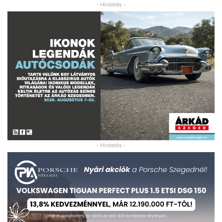
- Hirdetés -
- Hirdetés -