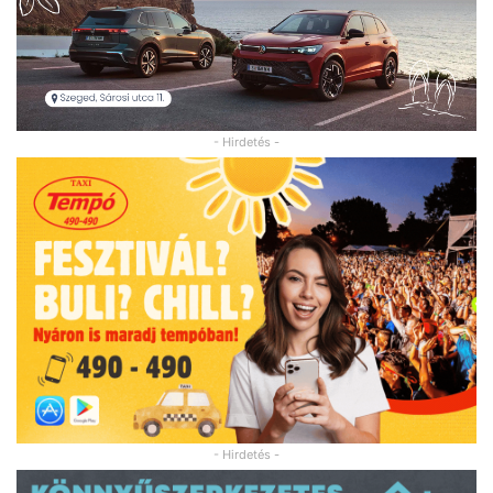
- Hirdetés -
- Hirdetés -