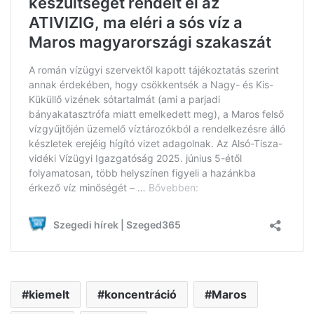
kiemelt
koncentráció
Maros