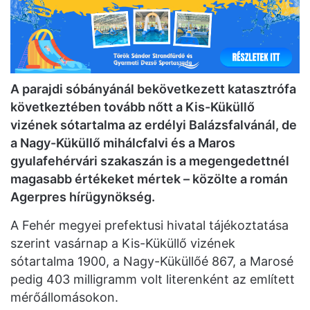
A parajdi sóbányánál bekövetkezett katasztrófa
következtében tovább nőtt a Kis-Küküllő
vizének sótartalma az erdélyi Balázsfalvánál, de
a Nagy-Küküllő mihálcfalvi és a Maros
gyulafehérvári szakaszán is a megengedettnél
magasabb értékeket mértek – közölte a román
Agerpres hírügynökség.
A Fehér megyei prefektusi hivatal tájékoztatása
szerint vasárnap a Kis-Küküllő vizének
sótartalma 1900, a Nagy-Küküllőé 867, a Marosé
pedig 403 milligramm volt literenként az említett
mérőállomásokon.