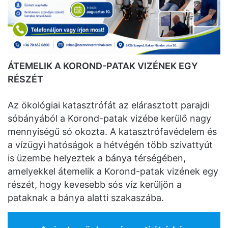
ÁTEMELIK A KOROND-PATAK VIZÉNEK EGY
RÉSZÉT
Az ökológiai katasztrófát az elárasztott parajdi
sóbányából a Korond-patak vizébe kerülő nagy
mennyiségű só okozta. A katasztrófavédelem és
a vízügyi hatóságok a hétvégén több szivattyút
is üzembe helyeztek a bánya térségében,
amelyekkel átemelik a Korond-patak vizének egy
részét, hogy kevesebb sós víz kerüljön a
pataknak a bánya alatti szakaszába.