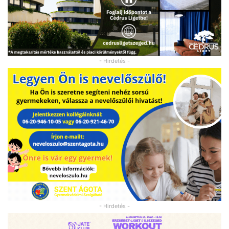
- Hirdetés -
- Hirdetés -