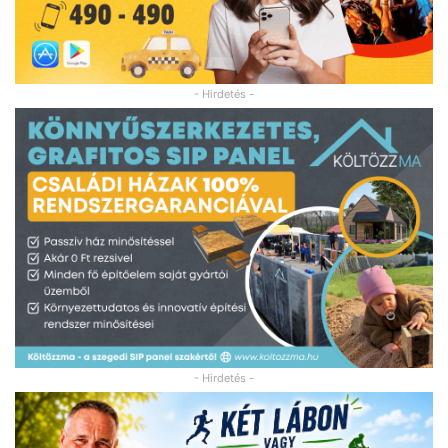
- Hirdetés -
- Hirdetés -