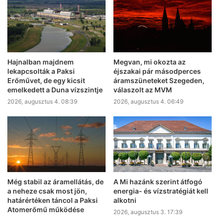
Hajnalban majdnem
Megvan, mi okozta az
lekapcsolták a Paksi
éjszakai pár másodperces
Erőművet, de egy kicsit
áramszüneteket Szegeden,
emelkedett a Duna vízszintje
válaszolt az MVM
2026, augusztus 4. 08:39
2026, augusztus 4. 06:49
Még stabil az áramellátás, de
A Mi hazánk szerint átfogó
a neheze csak most jön,
energia- és vízstratégiát kell
határértéken táncol a Paksi
alkotni
Atomerőmű működése
2026, augusztus 3. 17:39