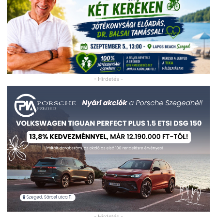
- Hirdetés -
- Hirdetés -