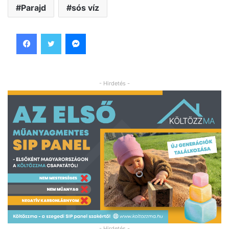
Parajd
sós víz
Facebook
Twitter
Messenger
- Hirdetés -
- Hirdetés -