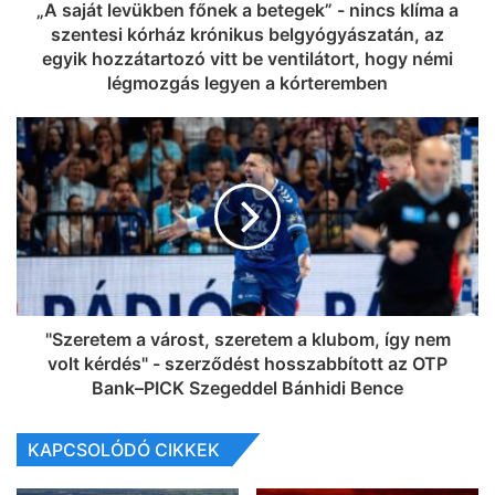
„A saját levükben főnek a betegek” - nincs klíma a
szentesi kórház krónikus belgyógyászatán, az
egyik hozzátartozó vitt be ventilátort, hogy némi
légmozgás legyen a kórteremben
"Szeretem a várost, szeretem a klubom, így nem
volt kérdés" - szerződést hosszabbított az OTP
Bank–PICK Szegeddel Bánhidi Bence
KAPCSOLÓDÓ CIKKEK