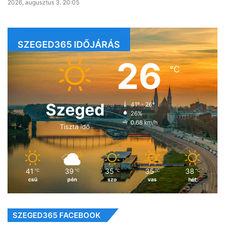
2026, augusztus 3. 20:05
SZEGED365 IDŐJÁRÁS
26
℃
Szeged
41º - 26º
26%
0.68 km/h
Tiszta idő
41
39
35
35
38
℃
℃
℃
℃
℃
csü
pén
szo
vas
hét
SZEGED365 FACEBOOK