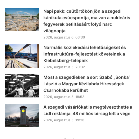
Napi pakk: csütörtökön jön a szegedi
kánikula csúcspontja, ma van a nukleáris
fegyverek betiltásáért folyó harc
világnapja
2026, augusztus 6. 06:30
Normális közlekedési lehetőségeket és
infrastruktúra-fejlesztést követelnek a
Klebelsberg-telepiek
2026, augusztus 5. 20:32
Most a szegedieken a sor: Szabó „Sonka”
László a Magyar Kézilabda Hírességek
Csarnokába kerülhet
2026, augusztus 5. 19:53
A szegedi vásárlókat is megtéveszthette a
Lidl reklámja, 48 milliós bírság lett a vége
2026, augusztus 5. 19:38