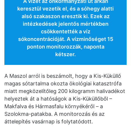
A vizet az önkormányzati út árkán
keresztül vezetik el, és a sóhegy alatti
alsó szakaszon eresztik ki. Ezek az
intézkedések jelentős mértékben
csökkentették a víz
sókoncentrációját. A vízminőséget 15
ponton monitorozzák, naponta
kétszer.
A Maszol arról is beszámolt, hogy a Kis-Küküllő
magas sótartalma okozta ökológiai katasztrófa
miatt megközelítőleg 200 kilogramm halivadékot
helyeztek át a hatóságok a Kis-Küküllőből –
Makfalva és Hármasfalu környékéről – a
Szolokma-patakba. A monitorozás és az
áttelepítés vasárnap is folytatódott.