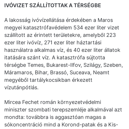
IVÓVIZET SZÁLLÍTOTTAK A TÉRSÉGBE
A lakosság ivóvízellátása érdekében a Maros
megyei katasztrófavédelem 534 ezer liter vizet
szállított az érintett területekre, amelyből 223
ezer liter ivóvíz, 271 ezer liter háztartási
használatra alkalmas víz, és 40 ezer liter állatok
itatására szánt víz. A katasztrófa sújtotta
térségbe Temes, Bukarest-Ilfov, Szilágy, Szeben,
Máramaros, Bihar, Brassó, Suceava, Neamt
megyéből tartálykocsikban érkezett
vízutánpótlás.
Mircea Fechet román környezetvédelmi
miniszter szombati terepszemléje alkalmával azt
mondta: továbbra is aggasztóan magas a
sókoncentráció mind a Korond-patak és a Kis-