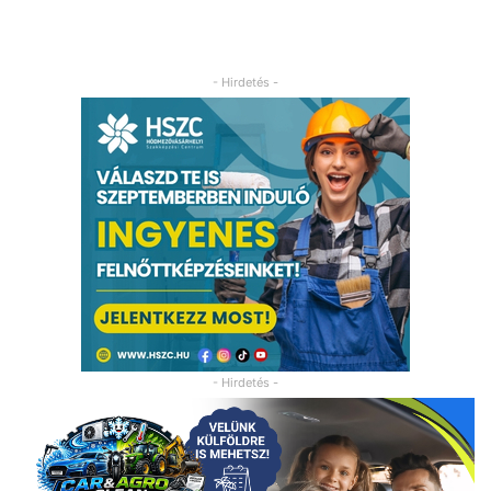
- Hirdetés -
- Hirdetés -