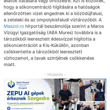
állatok itatására vagy öntözésre. Azt is közölték,
hogy a sókoncentráció hígítására a hatóságok
ellenőrzötten vizet engednek ki a bözödújfalusi,
a zetelaki és az ompolykisfaludi víztározóból. A
Maszol.ro
hírportál beszámolója szerint a Maros
Vízügyi Igazgatóság (ABA Mures) továbbra is a
tározókból leeresztett édesvízzel hígította a
sókoncentrációt a Kis-Küküllőn, azonban
csökkentette a tározókból leeresztett
vízhozamot, a tavak szintjének csökkenése
miatt.
- Hirdetés -