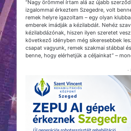
“Nagy örömmel írtam alá az újabb szerződ
izgalommal érkeztem Szegedre, volt benn
remek helyre igazoltam – egy olyan klubba
emberek imádják a kézilabdát. Nehéz szava
kézilabdázónak, hiszen ilyen szeretet vesz
következő idényben még sikeresebbek leszü
csapat vagyunk, remek szakmai stábbal és 
benne, hogy elérhetjük a céljainkat” – mo
-