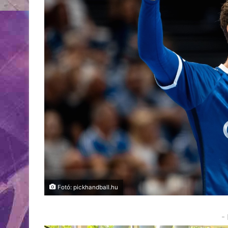
Fotó: pickhandball.hu
-