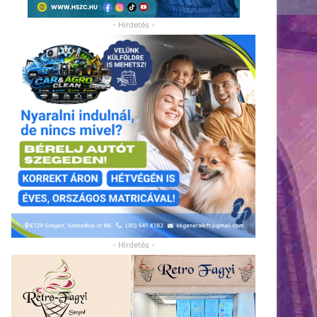
- Hirdetés -
- Hirdetés -