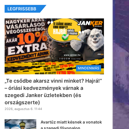
LEGFRISSEBB
MINDENMÁS
„Te csődbe akarsz vinni minket? Hajrá!”
– óriási kedvezmények várnak a
szegedi Janker üzletekben (és
országszerte)
2026, augusztus 6. 11:44
Avartűz miatt késnek a vonatok
a szegedi fővonalon,