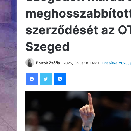
meghosszabbított
szerződését az O
Szeged
Bartok Zsófia
2025, június 18. 14:29
Frissítve: 2025, 
Facebook
Twitter
Messenger