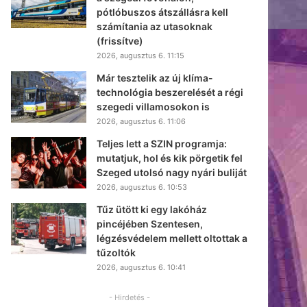
pótlóbuszos átszállásra kell
számítania az utasoknak
(frissítve)
2026, augusztus 6. 11:15
Már tesztelik az új klíma-
technológia beszerelését a régi
szegedi villamosokon is
2026, augusztus 6. 11:06
Teljes lett a SZIN programja:
mutatjuk, hol és kik pörgetik fel
Szeged utolsó nagy nyári buliját
2026, augusztus 6. 10:53
Tűz ütött ki egy lakóház
pincéjében Szentesen,
légzésvédelem mellett oltottak a
tűzoltók
2026, augusztus 6. 10:41
- Hirdetés -