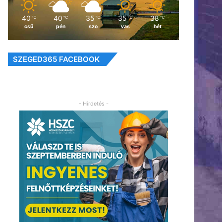
40
40
35
35
38
℃
℃
℃
℃
℃
csü
pén
szo
vas
hét
SZEGED365 FACEBOOK
- Hirdetés -