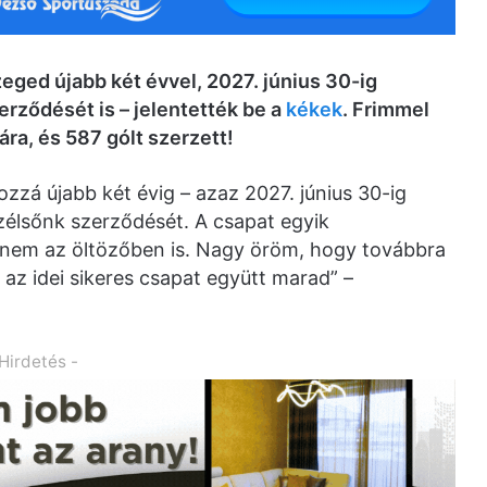
ged újabb két évvel, 2027. június 30-ig
rződését is – jelentették be a
kékek
. Frimmel
a, és 587 gólt szerzett!
zzá újabb két évig – azaz 2027. június 30-ig
zélsőnk szerződését. A csapat egyik
anem az öltözőben is. Nagy öröm, hogy továbbra
 az idei sikeres csapat együtt marad” –
 Hirdetés -