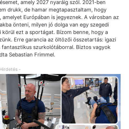
ésemet, amely 2027 nyaráig szól. 2021-ben
em drukk, de hamar megtapasztaltam, hogy
, amelyet Európában is jegyeznek. A városban az
kba önteni, milyen jó dolga van egy szegedi
i körül ezt a sportágat. Bízom benne, hogy a
nk. Erre garancia az öltözői összetartás: igazi
fantasztikus szurkolótáborral. Biztos vagyok
ndta Sebastian Frimmel.
 Hirdetés -