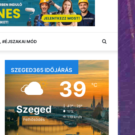
Keresés:
#ÉJSZAKAI MÓD
SZEGED365 IDŐJÁRÁS
39
℃
Szeged
40º - 26º
17%
1.19 km/h
Felhősödés