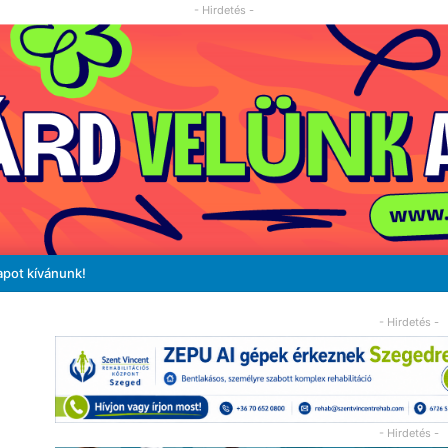
- Hirdetés -
apot kívánunk!
- Hirdetés -
- Hirdetés -