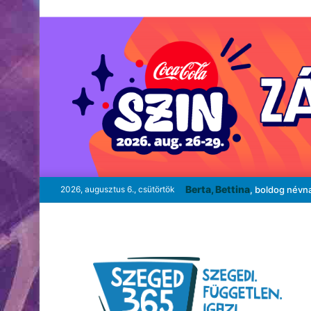
Berta, Bettina
2026, augusztus 6., csütörtök
, boldog névn