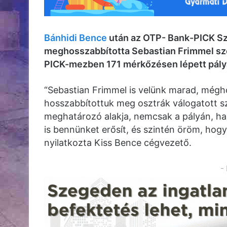
Bánhidi Bence
után az OTP- Bank-PICK Sze
meghosszabbította Sebastian Frimmel sze
PICK-mezben 171 mérkőzésen lépett pályár
“Sebastian Frimmel is velünk marad, mégho
hosszabbítottuk meg osztrák válogatott s
meghatározó alakja, nemcsak a pályán, h
is bennünket erősít, és szintén öröm, hogy
nyilatkozta Kiss Bence cégvezető.
-