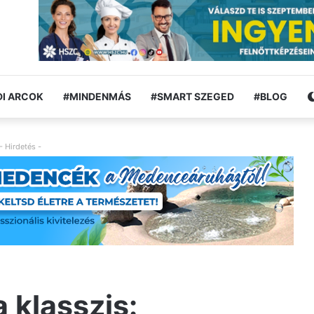
I ARCOK
#MINDENMÁS
#SMART SZEGED
#BLOG
- Hirdetés -
 klasszis: