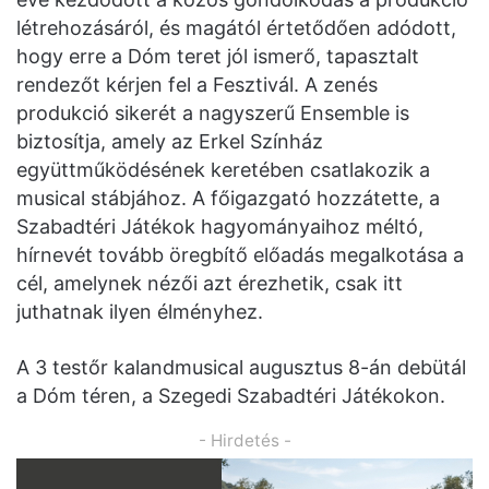
létrehozásáról, és magától értetődően adódott,
hogy erre a Dóm teret jól ismerő, tapasztalt
rendezőt kérjen fel a Fesztivál. A zenés
produkció sikerét a nagyszerű Ensemble is
biztosítja, amely az Erkel Színház
együttműködésének keretében csatlakozik a
musical stábjához. A főigazgató hozzátette, a
Szabadtéri Játékok hagyományaihoz méltó,
hírnevét tovább öregbítő előadás megalkotása a
cél, amelynek nézői azt érezhetik, csak itt
juthatnak ilyen élményhez.
A 3 testőr kalandmusical augusztus 8-án debütál
a Dóm téren, a Szegedi Szabadtéri Játékokon.
- Hirdetés -