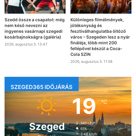
Szedd össze a csapatot: még
Különleges filmélmények,
nem késő nevezni az
jótékonyság és
ingyenes vasárnapi szegedi
fesztiválhangulatba öltöző
kosárbajnokságra (galéria)
város – Szegeden lesz a nyár
fináléja, több mint 200
2026, augusztus 5. 13:47
fellépővel készül a Coca-
Cola SZIN
2026, augusztus 5. 11:58
SZEGED365 IDŐJÁRÁS
19
℃
Szeged
34º - 19º
61%
3.48 km/h