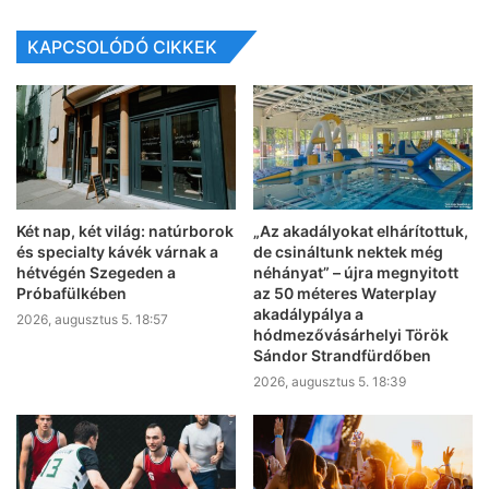
KAPCSOLÓDÓ CIKKEK
Két nap, két világ: natúrborok
„Az akadályokat elhárítottuk,
és specialty kávék várnak a
de csináltunk nektek még
hétvégén Szegeden a
néhányat” – újra megnyitott
Próbafülkében
az 50 méteres Waterplay
akadálypálya a
2026, augusztus 5. 18:57
hódmezővásárhelyi Török
Sándor Strandfürdőben
2026, augusztus 5. 18:39