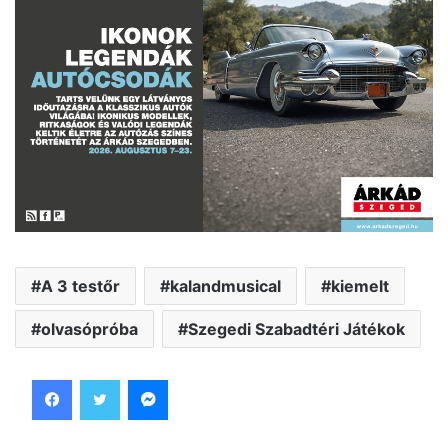
A 3 testőr
kalandmusical
kiemelt
olvasópróba
Szegedi Szabadtéri Játékok
Facebook
Twitter
Messenger