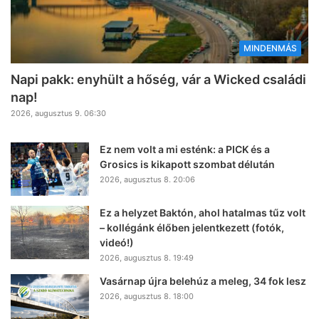
MINDENMÁS
Napi pakk: enyhült a hőség, vár a Wicked családi
nap!
2026, augusztus 9. 06:30
Ez nem volt a mi esténk: a PICK és a
Grosics is kikapott szombat délután
2026, augusztus 8. 20:06
Ez a helyzet Baktón, ahol hatalmas tűz volt
– kollégánk élőben jelentkezett (fotók,
videó!)
2026, augusztus 8. 19:49
Vasárnap újra belehúz a meleg, 34 fok lesz
2026, augusztus 8. 18:00