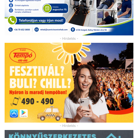
- Hirdetés -
- Hirdetés -