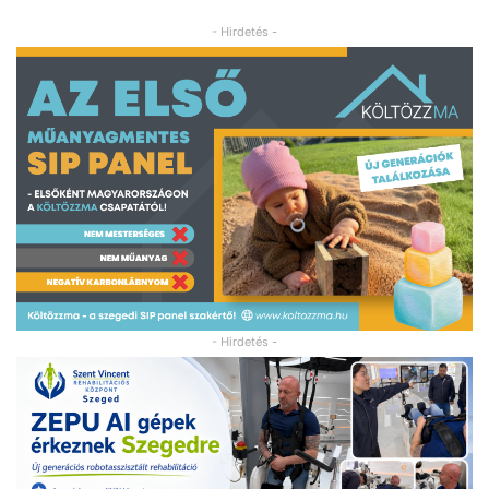
- Hirdetés -
- Hirdetés -