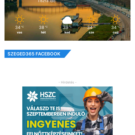
Tiszta idő
34
38
39
34
34
℃
℃
℃
℃
℃
vas
hét
ked
sze
csü
SZEGED365 FACEBOOK
- Hirdetés -