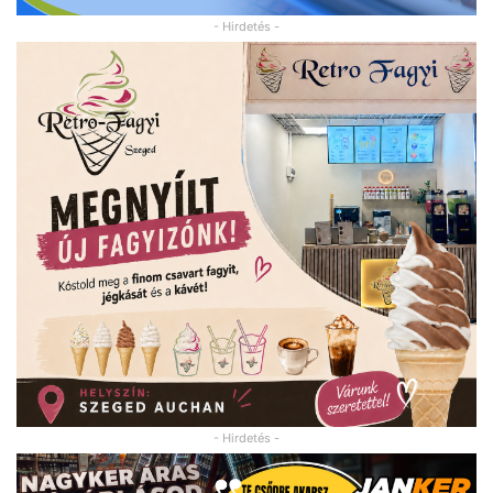
- Hirdetés -
- Hirdetés -