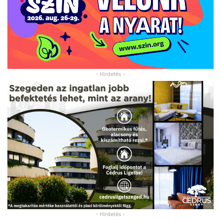
- Hirdetés -
- Hirdetés -