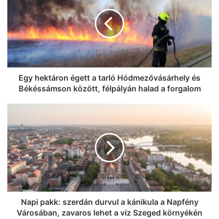
jegyet VIP-re húz fel a Coca-Cola
Szegeden!
Egy hektáron égett a tarló Hódmezővásárhely és
Békéssámson között, félpályán halad a forgalom
Napi pakk: szerdán durvul a kánikula a Napfény
Városában, zavaros lehet a víz Szeged környékén