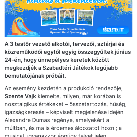
A 3 testőr vezető alkotói, tervezői, sztárjai és
közreműködői egytől egyig összegyűltek június
24-én, hogy ünnepélyes keretek között
megkezdjék a Szabadtéri Játékok legújabb
bemutatójának próbáit.
Az esemény kezdetén a produkció rendezője,
Szente Vajk
kiemelte, milyen, már korában is
nosztalgikus értékeket – összetartozás, hűség,
igazságkeresés – képviselt megjelenése idején
Alexandre Dumas regénye, amelyekért a
múltban, és ma is érdemes áldozatot hozni; a
musical ugyanakkor éppúgy felvet jelen