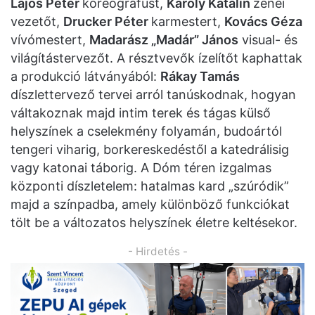
Lajos Péter
koreográfust,
Károly Katalin
zenei
vezetőt,
Drucker Péter
karmestert,
Kovács Géza
vívómestert,
Madarász „Madár” János
visual- és
világítástervezőt. A résztvevők ízelítőt kaphattak
a produkció látványából:
Rákay Tamás
díszlettervező tervei arról tanúskodnak, hogyan
váltakoznak majd intim terek és tágas külső
helyszínek a cselekmény folyamán, budoártól
tengeri viharig, borkereskedéstől a katedrálisig
vagy katonai táborig. A Dóm téren izgalmas
központi díszletelem: hatalmas kard „szúródik”
majd a színpadba, amely különböző funkciókat
tölt be a változatos helyszínek életre keltésekor.
- Hirdetés -