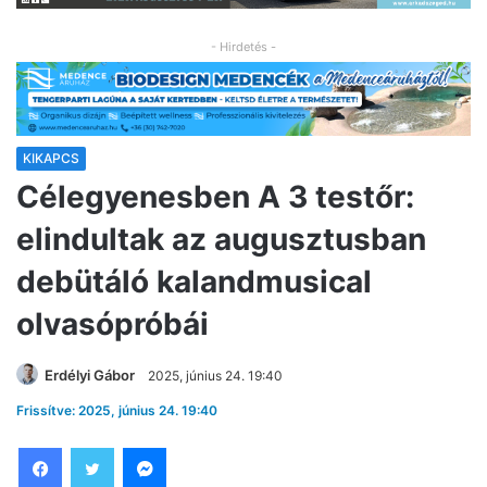
- Hirdetés -
KIKAPCS
Célegyenesben A 3 testőr:
elindultak az augusztusban
debütáló kalandmusical
olvasópróbái
Erdélyi Gábor
2025, június 24. 19:40
Frissítve: 2025, június 24. 19:40
Facebook
Twitter
Messenger