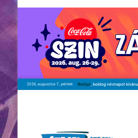
Ibolya
2026, augusztus 7., péntek
, boldog névnapot kíván