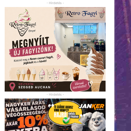
- Hirdetés -
- Hirdetés -