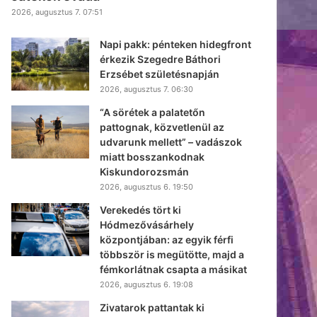
2026, augusztus 7. 07:51
Napi pakk: pénteken hidegfront
érkezik Szegedre Báthori
Erzsébet születésnapján
2026, augusztus 7. 06:30
“A sörétek a palatetőn
pattognak, közvetlenül az
udvarunk mellett” – vadászok
miatt bosszankodnak
Kiskundorozsmán
2026, augusztus 6. 19:50
Verekedés tört ki
Hódmezővásárhely
központjában: az egyik férfi
többször is megütötte, majd a
fémkorlátnak csapta a másikat
2026, augusztus 6. 19:08
Zivatarok pattantak ki