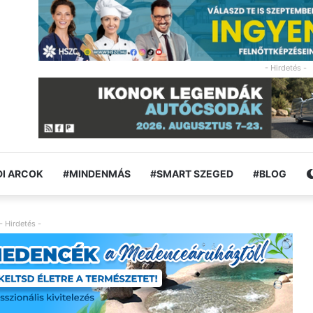
- Hirdetés -
I ARCOK
#MINDENMÁS
#SMART SZEGED
#BLOG
- Hirdetés -