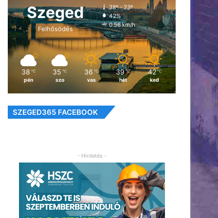
Szeged
38º - 23º
42%
0.56 km/h
Felhősödés
38
35
36
39
42
℃
℃
℃
℃
℃
pén
szo
vas
hét
ked
SZEGED365 FACEBOOK
- Hirdetés -