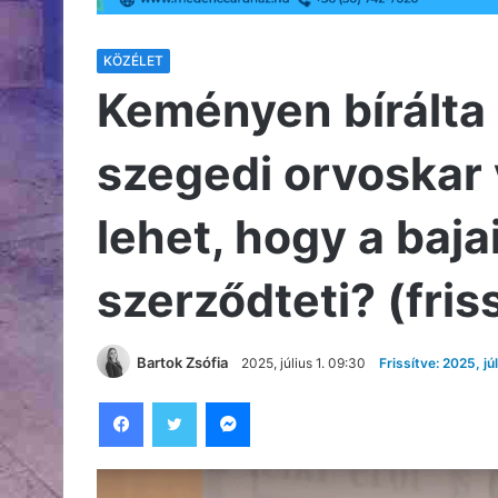
KÖZÉLET
Keményen bírálta
szegedi orvoskar 
lehet, hogy a baj
szerződteti? (fris
Bartok Zsófia
2025, július 1. 09:30
Frissítve: 2025, jú
Facebook
Twitter
Messenger