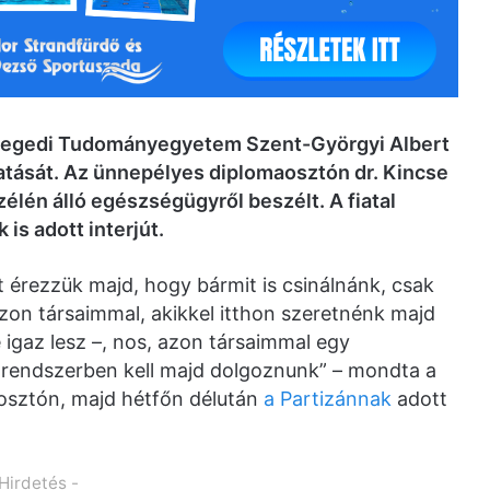
egedi Tudományegyetem Szent-Györgyi Albert
tását. Az ünnepélyes diplomaosztón dr. Kincse
élén álló egészségügyről beszélt. A fiatal
is adott interjút.
 érezzük majd, hogy bármit is csinálnánk, csak
zon társaimmal, akikkel itthon szeretnénk majd
 igaz lesz –, nos, azon társaimmal egy
ló rendszerben kell majd dolgoznunk” – mondta a
aosztón, majd hétfőn délután
a Partizánnak
adott
 Hirdetés -