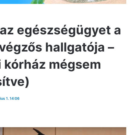
 az egészségügyet a
végzős hallgatója –
ai kórház mégsem
sítve)
lius 1. 14:06