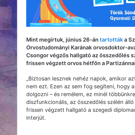
Mint megírtuk, június 26-án
tartották
a Sz
Orvostudományi Karának orvosdoktor-ava
Csongor végzős hallgató az összedőlés sz
frissen végzett orvos hétfőn a Partizánnak 
„Biztosan lesznek nehéz napok, amikor azt
nem ezt. Ezen az sem fog segíteni, hogy a
dolgozni – és remélem, ez minél többünkre
diszfunkcionális, az összedőlés szélén ál
frissen végzett hallgató a szegedi diplom
interjút.
-