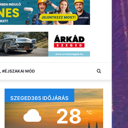
Keresés:
#ÉJSZAKAI MÓD
SZEGED365 IDŐJÁRÁS
28
℃