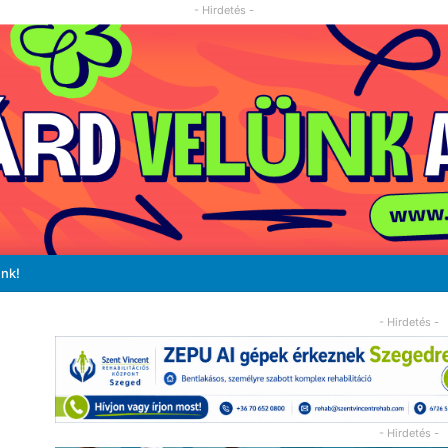
- Hirdetés -
unk!
- Hirdetés -
- Hirdetés -