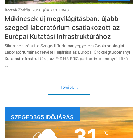
Bartok Zsófia
2026, július 31. 10:46
Műkincsek új megvilágításban: újabb
szegedi laboratórium csatlakozott az
Európai Kutatási Infrastruktúrához
Sikeresen zárult a Szegedi Tudományegyetem Geokronológiai
Laboratóriumának felvételi eljárása az Európai Örökségtudományi
Kutatási Infrastruktúra, az E-RIHS ERIC partnerintézményei közé –
…
Tovább...
SZEGED365 IDŐJÁRÁS
31
℃