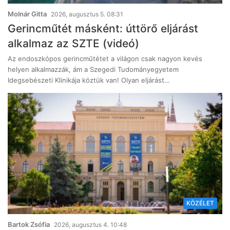
Molnár Gitta
2026, augusztus 5. 08:31
Gerincműtét másként: úttörő eljárást
alkalmaz az SZTE (videó)
Az endoszkópos gerincműtétet a világon csak nagyon kevés
helyen alkalmazzák, ám a Szegedi Tudományegyetem
Idegsebészeti Klinikája köztük van! Olyan eljárást…
KÖZÉLET
Bartok Zsófia
2026, augusztus 4. 10:48