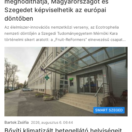
meghódíthatja, Magyarországot és
Szegedet képviselhetik az európai
döntőben
Az élelmiszer-innovációs nemzetközi verseny, az Ecotrophelia
nemzeti döntőjén a Szegedi Tudományegyetem Mérnöki Kara
történelmi sikert aratott: a „Fruit-ReFormers” elnevezésű csapat…
SMART SZEGED
Bartok Zsófia
2026, augusztus 6. 06:44
Bővíti klimatizált betegellátó helyiségeit