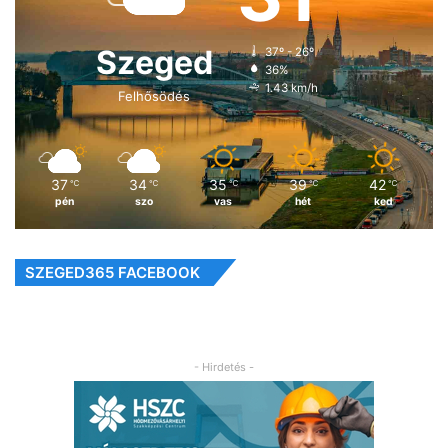
Szeged
37º - 26º
36%
1.43 km/h
Felhősödés
37
34
35
39
42
℃
℃
℃
℃
℃
pén
szo
vas
hét
ked
SZEGED365 FACEBOOK
- Hirdetés -