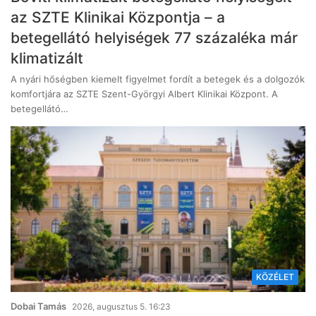
az SZTE Klinikai Központja – a
betegellátó helyiségek 77 százaléka már
klimatizált
A nyári hőségben kiemelt figyelmet fordít a betegek és a dolgozók
komfortjára az SZTE Szent-Györgyi Albert Klinikai Központ. A
betegellátó…
KÖZÉLET
Dobai Tamás
2026, augusztus 5. 16:23