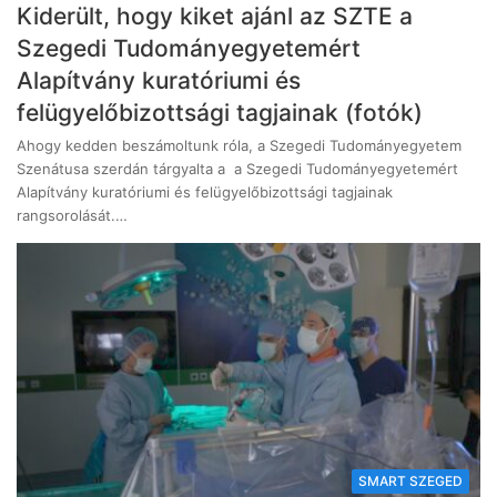
Kiderült, hogy kiket ajánl az SZTE a
Szegedi Tudományegyetemért
Alapítvány kuratóriumi és
felügyelőbizottsági tagjainak (fotók)
Ahogy kedden beszámoltunk róla, a Szegedi Tudományegyetem
Szenátusa szerdán tárgyalta a a Szegedi Tudományegyetemért
Alapítvány kuratóriumi és felügyelőbizottsági tagjainak
rangsorolását.…
SMART SZEGED