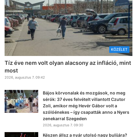
KÖZÉLET
Tíz éve nem volt olyan alacsony az infláció, mint
most
2026, augusztus 7. 09:42
Bájos körvonalak és mozgások, no meg
sérók: 37 éves felvételt villantott Czutor
Zoli, amikor még Hevér Gábor volt a
szólóénekes – így csapatták anno a Nyers
zenekarral Szegeden
2026, augusztus 7. 09:30
Készen állsz a nyár utolsó nagy bulijára?