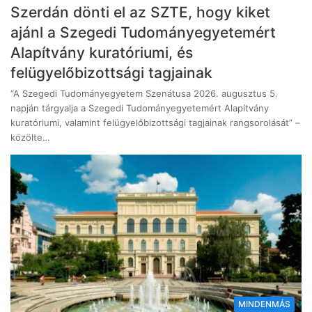
Szerdán dönti el az SZTE, hogy kiket
ajánl a Szegedi Tudományegyetemért
Alapítvány kuratóriumi, és
felügyelőbizottsági tagjainak
“A Szegedi Tudományegyetem Szenátusa 2026. augusztus 5.
napján tárgyalja a Szegedi Tudományegyetemért Alapítvány
kuratóriumi, valamint felügyelőbizottsági tagjainak rangsorolását” –
közölte…
MINDENMÁS