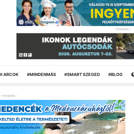
- Hirdetés -
I ARCOK
#MINDENMÁS
#SMART SZEGED
#BLOG
- Hirdetés -