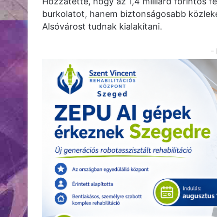
Hozzátette, hogy az 1,4 milliárd forintos 
burkolatot, hanem biztonságosabb közleke
Alsóvárost tudnak kialakítani.
-