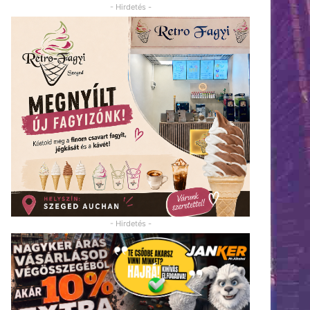
- Hirdetés -
- Hirdetés -