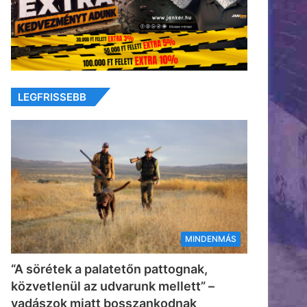
LEGFRISSEBB
MINDENMÁS
“A sörétek a palatetőn pattognak,
közvetlenül az udvarunk mellett” –
vadászok miatt bosszankodnak