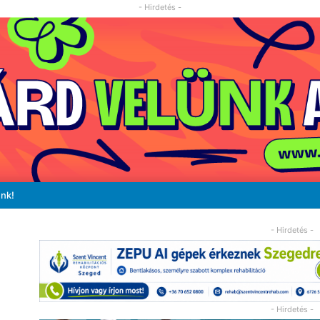
- Hirdetés -
unk!
- Hirdetés -
- Hirdetés -