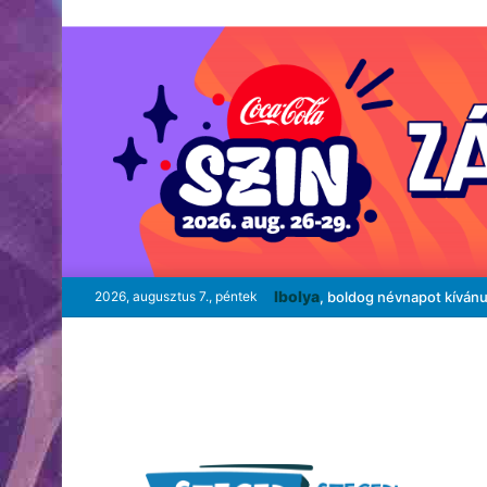
Ibolya
2026, augusztus 7., péntek
, boldog névnapot kíván