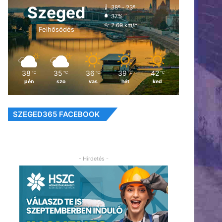
Szeged
38º - 23º
37%
2.69 km/h
Felhősödés
38
35
36
39
42
℃
℃
℃
℃
℃
pén
szo
vas
hét
ked
SZEGED365 FACEBOOK
- Hirdetés -