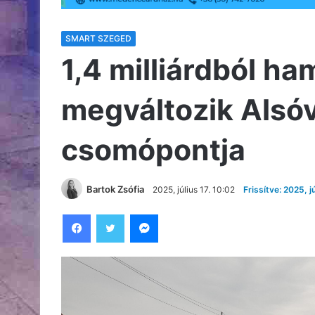
SMART SZEGED
1,4 milliárdból h
megváltozik Alsóv
csomópontja
Bartok Zsófia
2025, július 17. 10:02
Frissítve: 2025, jú
Facebook
Twitter
Messenger