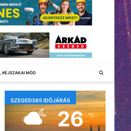
Keresés:
#ÉJSZAKAI MÓD
SZEGED365 IDŐJÁRÁS
26
℃