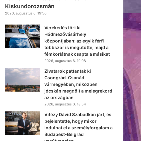
Kiskundorozsmán
2026, augusztus 6. 19:50
Verekedés tört ki
Hódmezővásárhely
központjában: az egyik férfi
többször is megütötte, majd a
fémkorlátnak csapta a másikat
2026, augusztus 6. 19:08
Zivatarok pattantak ki
Csongrád-Csanád
vármegyében, miközben
jócskán megdőlt a melegrekord
az országban
2026, augusztus 6. 18:54
Vitézy Dávid Szabadkán járt, és
bejelentette, hogy mikor
indulhat el a személyforgalom a
Budapest-Belgrád
vasútvonalon