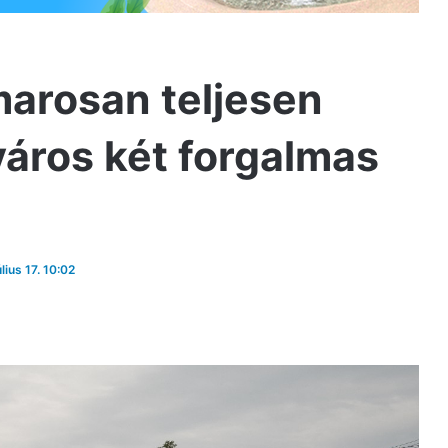
amarosan teljesen
áros két forgalmas
lius 17. 10:02