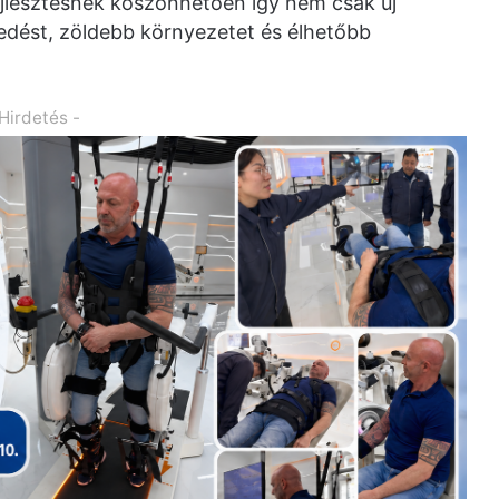
fejlesztésnek köszönhetően így nem csak új
dést, zöldebb környezetet és élhetőbb
 Hirdetés -