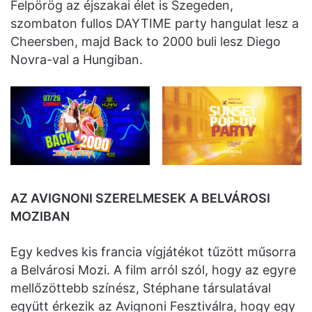
Felpörög az éjszakai élet is Szegeden,
szombaton fullos DAYTIME party hangulat lesz a
Cheersben, majd Back to 2000 buli lesz Diego
Novra-val a Hungiban.
AZ AVIGNONI SZERELMESEK
A BELVÁROSI
MOZIBAN
Egy kedves kis francia vígjátékot tűzött műsorra
a Belvárosi Mozi. A film arról szól, hogy az egyre
mellőzöttebb színész, Stéphane társulatával
együtt érkezik az Avignoni Fesztiválra, hogy egy