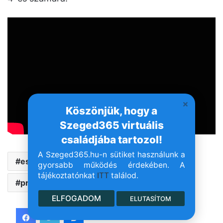
Köszönjük, hogy a
Szeged365 virtuális
családjába tartozol!
A Szeged365.hu-n sütiket használunk a
esemény
kiemelt
kikapcs
gyorsabb működés érdekében. A
tájékoztatónkat
ITT
találod.
program
Szeged
ELFOGADOM
ELUTASÍTOM
Facebook
Twitter
Messenger