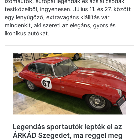
izomautók, európai legendák és ázsiai csodák
testközelből, ingyenesen. Július 11. és 27. között
egy lenyűgöző, extravagáns kiállítás vár
mindenkit, aki szereti az elegáns, gyors és
ikonikus autókat.