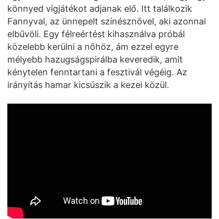
könnyed vígjátékot adjanak elő. Itt találkozik
Fannyval, az ünnepelt színésznővel, aki azonnal
elbűvöli. Egy félreértést kihasználva próbál
közelebb kerülni a nőhöz, ám ezzel egyre
mélyebb hazugságspirálba keveredik, amit
kénytelen fenntartani a fesztivál végéig. Az
irányítás hamar kicsúszik a kezei közül.