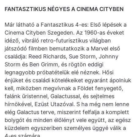
FANTASZTIKUS NÉGYES A CINEMA CITYBEN
Már látható a Fantasztikus 4-es: Első lépések a
Cinema Cityben Szegeden. Az 1960-as éveket
idéző, vibráló retro-futurisztikus világban
játszódó filmben bemutatkozik a Marvel első
családja: Reed Richards, Sue Storm, Johnny
Storm és Ben Grimm, és rögtön eddigi
legnagyobb próbatételük elé néznek. Hősi
énjüket és családi kötelékeiket egyaránt ápolniuk
kell, miközben megvívnak a Földet fenyegető,
falánk űristennel, Galactussal, és sejtelmes
hírnökével, Ezüst Utazóval. S ha még nem lenne
elég Galactus terve, miszerint felfalja a komplett
bolygót és minden élőlényt vele együtt, az egész
küzdelem egyszeriben személyes üggyé válik a
4-es számára.