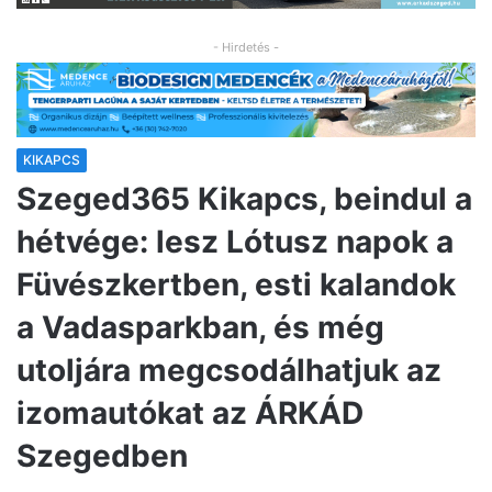
- Hirdetés -
KIKAPCS
Szeged365 Kikapcs, beindul a
hétvége: lesz Lótusz napok a
Füvészkertben, esti kalandok
a Vadasparkban, és még
utoljára megcsodálhatjuk az
izomautókat az ÁRKÁD
Szegedben