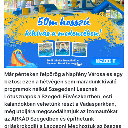
Már pénteken felpörög a Napfény Városa és egy
biztos: ezen a hétvégén sem maradunk kiváló
programok nélkül Szegeden! Lesznek
Lótusznapok a Szegedi Füvészkertben, esti
kalandokban vehetünk részt a Vadasparkban,
még utoljára megcsodálhatjuk az izomautókat
az ÁRKÁD Szegedben és építhetünk
óriáskrokodilt a Laposon! Meghoztuk az összes