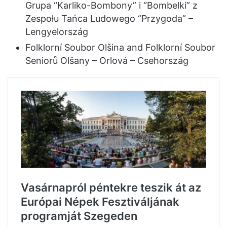
Grupa “Karliko-Bombony” i “Bombelki” z
Zespołu Tańca Ludowego “Przygoda” –
Lengyelország
Folklorní Soubor Olšina and Folklorní Soubor
Seniorů Olšany – Orlová – Csehország