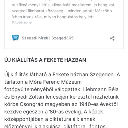
ÚJ KIÁLLÍTÁS A FEKETE HÁZBAN
Új kiállítás látható a Fekete házban Szegeden. A
tárlaton a Móra Ferenc Múzeum
fotógyűjteményéből válogattak: Liebmann Béla
és Enyedi Zoltán lencséjén keresztül nézhetünk
körbe Csongrád megyében az 1940-es évektől
kezdve egészen a ’80-as évekig. A képek
középpontjában a diktatúra áll: annak
előzményei, kialakulása, diktátorai, fontos