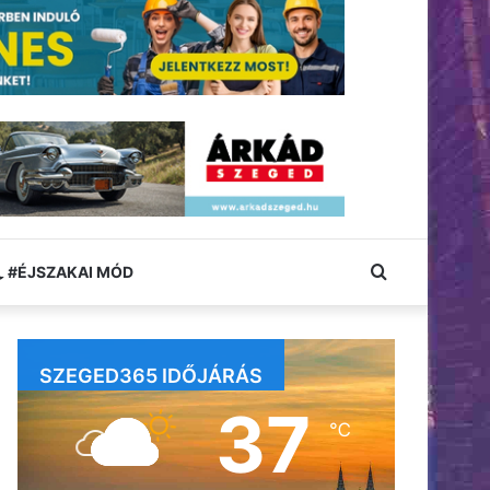
Keresés:
#ÉJSZAKAI MÓD
SZEGED365 IDŐJÁRÁS
37
℃