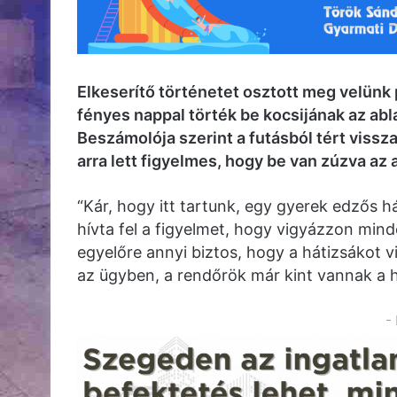
Elkeserítő történetet osztott meg velünk
fényes nappal törték be kocsijának az ab
Beszámolója szerint a futásból tért vissz
arra lett figyelmes, hogy be van zúzva az
“Kár, hogy itt tartunk, egy gyerek edzős hát
hívta fel a figyelmet, hogy vigyázzon min
egyelőre annyi biztos, hogy a hátizsákot vit
az ügyben, a rendőrök már kint vannak a he
-