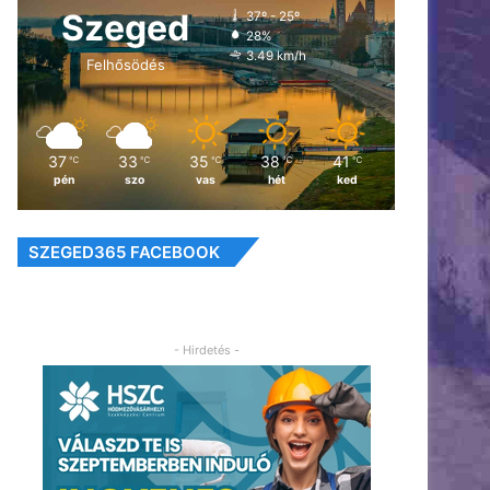
Szeged
37º - 25º
28%
3.49 km/h
Felhősödés
37
33
35
38
41
℃
℃
℃
℃
℃
pén
szo
vas
hét
ked
SZEGED365 FACEBOOK
- Hirdetés -