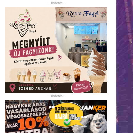
- Hirdetés -
- Hirdetés -