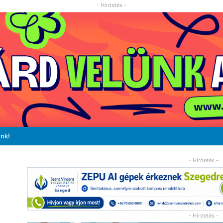
- Hirdetés -
unk!
- Hirdetés -
- Hirdetés -