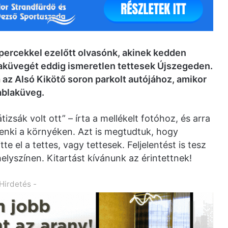
 percekkel ezelőtt olvasónk, akinek kedden
laküvegét eddig ismeretlen tettesek Újszegeden.
a az Alsó Kikötő soron parkolt autójához, amikor
 ablaküveg.
izsák volt ott” – írta a mellékelt fotóhoz, és arra
denki a környéken. Azt is megtudtuk, hogy
te el a tettes, vagy tettesek. Feljelentést is tesz
lyszínen. Kitartást kívánunk az érintettnek!
 Hirdetés -