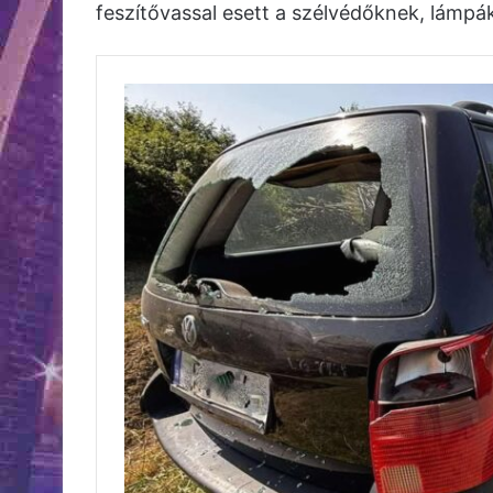
feszítővassal esett a szélvédőknek, lámpá