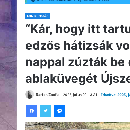
MINDENMÁS
“Kár, hogy itt tar
edzős hátizsák vol
nappal zúzták be 
ablaküvegét Újs
Bartok Zsófia
2025, július 29. 13:31
Frissítve: 2025, j
Facebook
Twitter
Messenger