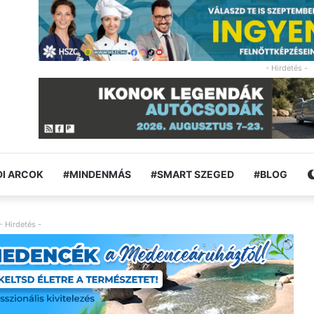
- Hirdetés -
I ARCOK
#MINDENMÁS
#SMART SZEGED
#BLOG
- Hirdetés -