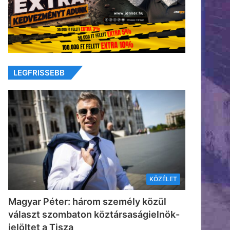
LEGFRISSEBB
KÖZÉLET
Magyar Péter: három személy közül
választ szombaton köztársaságielnök-
jelöltet a Tisza