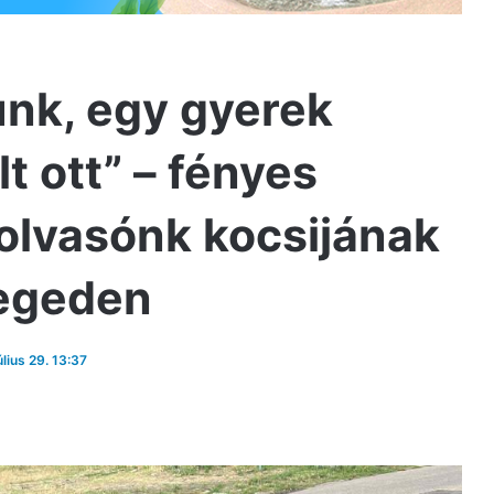
tunk, egy gyerek
t ott” – fényes
olvasónk kocsijának
zegeden
úlius 29. 13:37