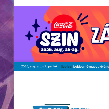
Ibolya
2026, augusztus 7., péntek
, boldog névnapot kíván