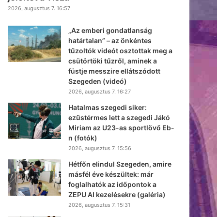
2026, augusztus 7. 16:57
„Az emberi gondatlanság
határtalan” – az önkéntes
tűzoltók videót osztottak meg a
csütörtöki tűzről, aminek a
füstje messzire ellátszódott
Szegeden (videó)
2026, augusztus 7. 16:27
Hatalmas szegedi siker:
ezüstérmes lett a szegedi Jákó
Miriam az U23-as sportlövő Eb-
n (fotók)
2026, augusztus 7. 15:56
Hétfőn elindul Szegeden, amire
másfél éve készültek: már
foglalhatók az időpontok a
ZEPU AI kezelésekre (galéria)
2026, augusztus 7. 15:31