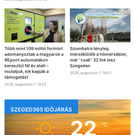
Több mint 109 millió forintot
Szombatra tényleg
adományoztak a magyarok a
mérséklődik a hőmérséklet,
REpont automatákon
már “csak” 32 fok lesz
keresztül fél év alatt –
Szegeden
mutatjuk, kik kapják a
2026, augusztus 7. 18:01
támogatást
2026, augusztus 7. 19:22
SZEGED365 IDŐJÁRÁS
22
℃