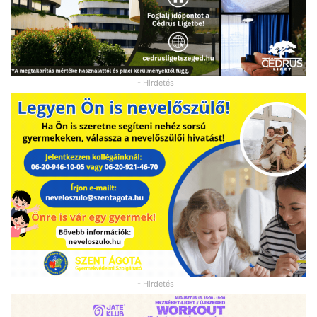
- Hirdetés -
- Hirdetés -