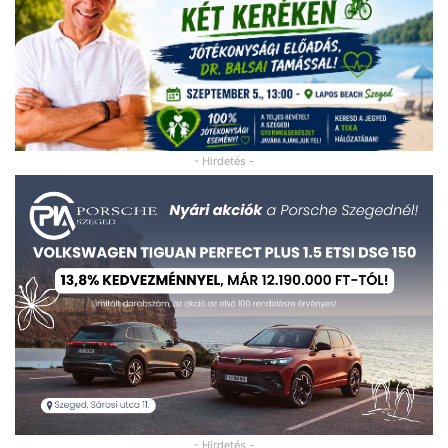
- Hirdetés -
- Hirdetés -