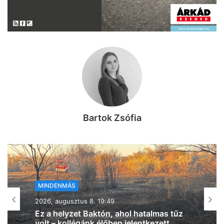
Bartok Zsófia
MINDENMÁS
2026, augusztus 8. 18:00
Vasárnap újra belehúz a meleg, 34 fok