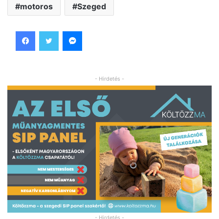
motoros
Szeged
Facebook
Twitter
Messenger
- Hirdetés -
- Hirdetés -