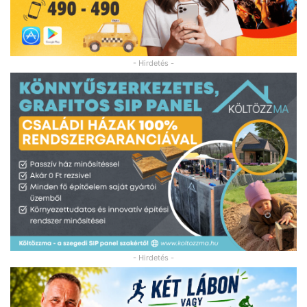
- Hirdetés -
- Hirdetés -