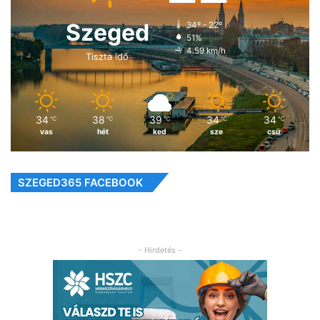
Szeged
34º - 22º
51%
4.59 km/h
Tiszta idő
34
38
39
34
34
℃
℃
℃
℃
℃
vas
hét
ked
sze
csü
SZEGED365 FACEBOOK
- Hirdetés -