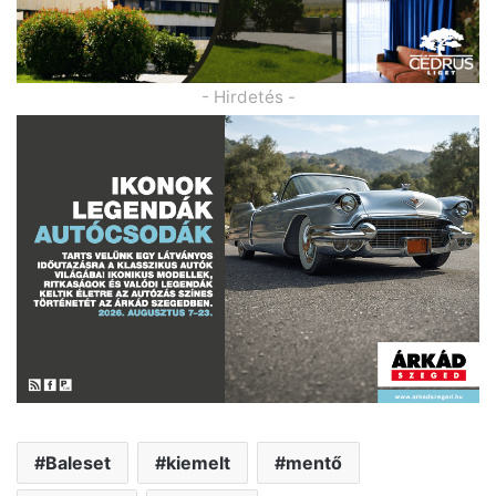
- Hirdetés -
Baleset
kiemelt
mentő