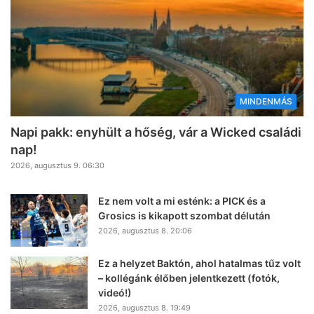
MINDENMÁS
Napi pakk: enyhült a hőség, vár a Wicked családi
nap!
2026, augusztus 9. 06:30
Ez nem volt a mi esténk: a PICK és a
Grosics is kikapott szombat délután
2026, augusztus 8. 20:06
Ez a helyzet Baktón, ahol hatalmas tűz volt
– kollégánk élőben jelentkezett (fotók,
videó!)
2026, augusztus 8. 19:49