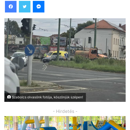
Facebook
Twitter
Messenger
Szabolcs olvasónk fotója, köszönjük szépen!
- Hirdetés -