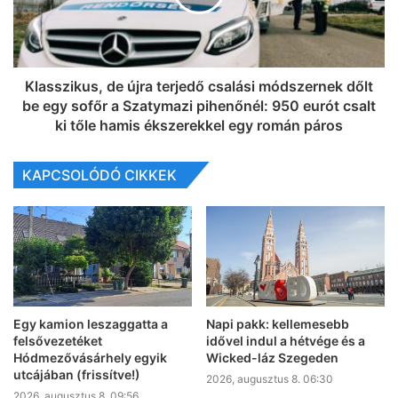
Klasszikus, de újra terjedő csalási módszernek dőlt
be egy sofőr a Szatymazi pihenőnél: 950 eurót csalt
ki tőle hamis ékszerekkel egy román páros
KAPCSOLÓDÓ CIKKEK
Egy kamion leszaggatta a
Napi pakk: kellemesebb
felsővezetéket
idővel indul a hétvége és a
Hódmezővásárhely egyik
Wicked-láz Szegeden
utcájában (frissítve!)
2026, augusztus 8. 06:30
2026, augusztus 8. 09:56