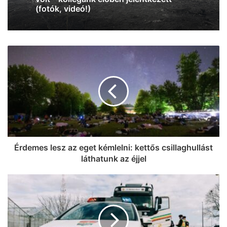
lesz
Érdemes lesz az eget kémlelni: kettős csillaghullást
láthatunk az éjjel