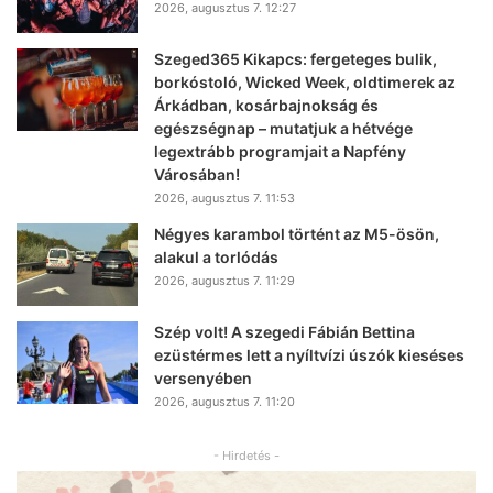
2026, augusztus 7. 12:27
Szeged365 Kikapcs: fergeteges bulik,
borkóstoló, Wicked Week, oldtimerek az
Árkádban, kosárbajnokság és
egészségnap – mutatjuk a hétvége
legextrább programjait a Napfény
Városában!
2026, augusztus 7. 11:53
Négyes karambol történt az M5-ösön,
alakul a torlódás
2026, augusztus 7. 11:29
Szép volt! A szegedi Fábián Bettina
ezüstérmes lett a nyíltvízi úszók kieséses
versenyében
2026, augusztus 7. 11:20
- Hirdetés -