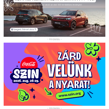
- Hirdetés -
- Hirdetés -