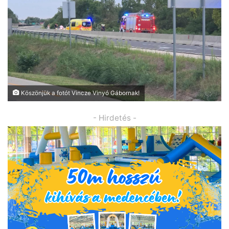
Köszönjük a fotót Vincze Vinyó Gábornak!
- Hirdetés -