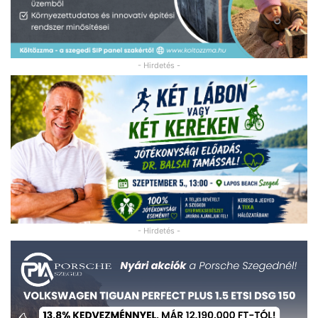
- Hirdetés -
- Hirdetés -