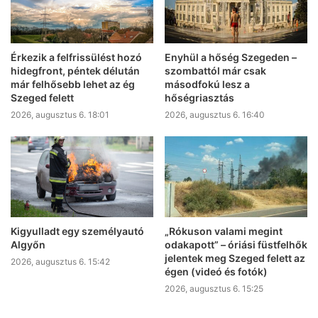
Érkezik a felfrissülést hozó
Enyhül a hőség Szegeden –
hidegfront, péntek délután
szombattól már csak
már felhősebb lehet az ég
másodfokú lesz a
Szeged felett
hőségriasztás
2026, augusztus 6. 18:01
2026, augusztus 6. 16:40
Kigyulladt egy személyautó
„Rókuson valami megint
Algyőn
odakapott” – óriási füstfelhők
jelentek meg Szeged felett az
2026, augusztus 6. 15:42
égen (videó és fotók)
2026, augusztus 6. 15:25