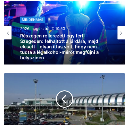
MINDENMÁS
2026, augusztus 7. 08:56
Súlyos baleset történt
Hódmezővásárhelynél, egy embert ki
kellett emelni az egyik járműből