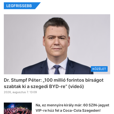
LEGFRISSEBB
KÖZÉLET
Dr. Stumpf Péter: „100 millió forintos bírságot
szabtak ki a szegedi BYD-re” (videó)
2026, augusztus 7. 13:09
Na, ez mennyire király már: 60 SZIN-jegyet
VIP-re húz fel a Coca-Cola Szegeden!