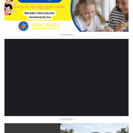
- Hirdetés -
- Hirdetés -