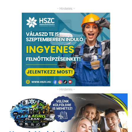
- Hirdetés -
- Hirdetés -