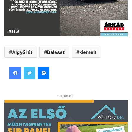
Algyői út
Baleset
kiemelt
Facebook
Twitter
Messenger
- Hirdetés -