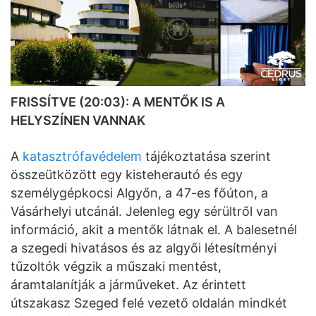
FRISSÍTVE (20:03): A MENTŐK IS A
HELYSZÍNEN VANNAK
A
katasztrófavédelem
tájékoztatása szerint
összeütközött egy kisteherautó és egy
személygépkocsi Algyőn, a 47-es főúton, a
Vásárhelyi utcánál. Jelenleg egy sérültről van
információ, akit a mentők látnak el. A balesetnél
a szegedi hivatásos és az algyői létesítményi
tűzoltók végzik a műszaki mentést,
áramtalanítják a járműveket. Az érintett
útszakasz Szeged felé vezető oldalán mindkét