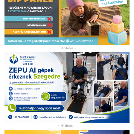
- Hirdetés -
- Hirdetés -