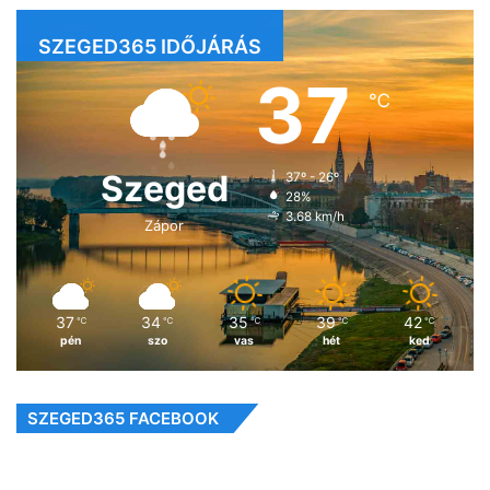
SZEGED365 IDŐJÁRÁS
37
℃
Szeged
37º - 26º
28%
3.68 km/h
Zápor
37
34
35
39
42
℃
℃
℃
℃
℃
pén
szo
vas
hét
ked
SZEGED365 FACEBOOK