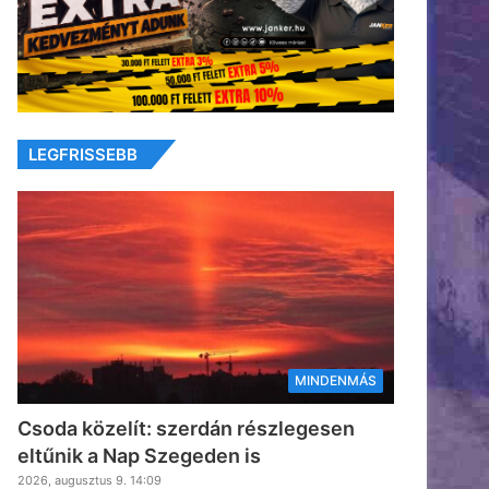
LEGFRISSEBB
MINDENMÁS
Csoda közelít: szerdán részlegesen
eltűnik a Nap Szegeden is
2026, augusztus 9. 14:09