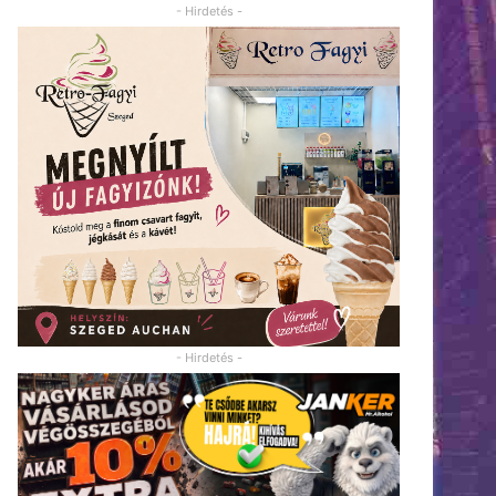
- Hirdetés -
- Hirdetés -