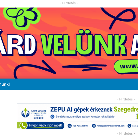
- Hirdetés -
nunk!
- Hirdetés -
- Hirdetés -