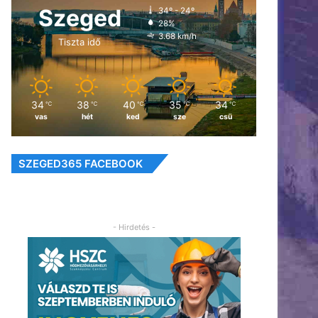
Szeged
34º - 24º
28%
3.68 km/h
Tiszta idő
34
38
40
35
34
℃
℃
℃
℃
℃
vas
hét
ked
sze
csü
SZEGED365 FACEBOOK
- Hirdetés -