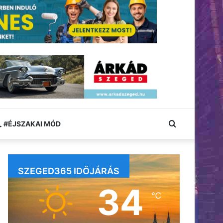
Keresés:
#ÉJSZAKAI MÓD
SZEGED365 IDŐJÁRÁS
34
℃