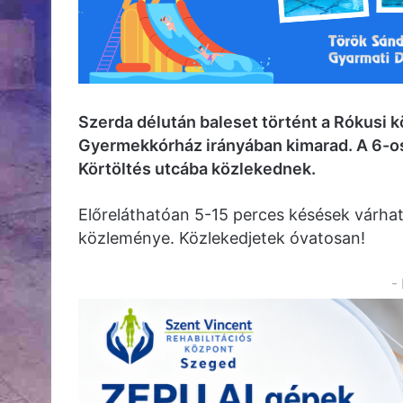
Szerda délután baleset történt a Rókusi k
Gyermekkórház irányában kimarad. A 6-os 
Körtöltés utcába közlekednek.
Előreláthatóan 5-15 perces késések várható
közleménye. Közlekedjetek óvatosan!
-