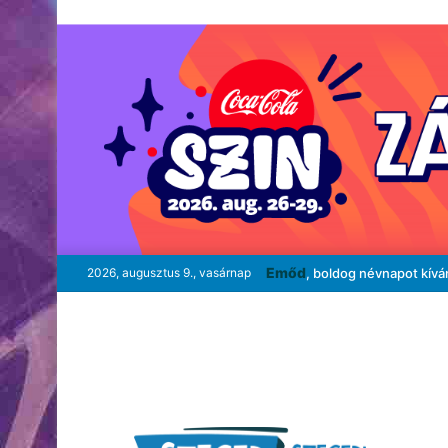
Emőd
2026, augusztus 9., vasárnap
, boldog névnapot kívá