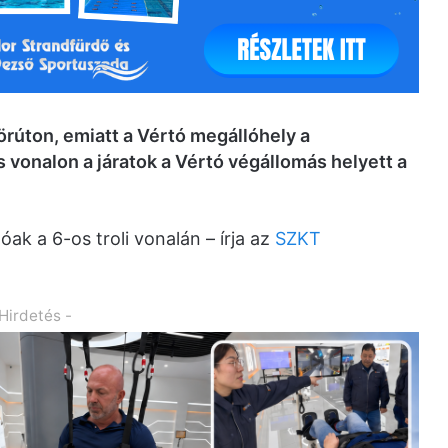
örúton, emiatt a Vértó megállóhely a
vonalon a járatok a Vértó végállomás helyett a
ak a 6-os troli vonalán – írja az
SZKT
 Hirdetés -