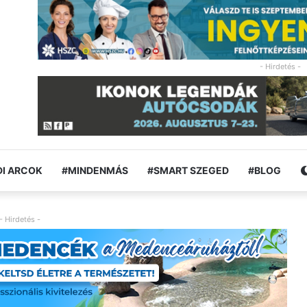
- Hirdetés -
I ARCOK
#MINDENMÁS
#SMART SZEGED
#BLOG
- Hirdetés -