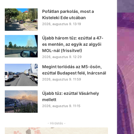
Pofátlan parkolás, most a
Kisteleki Ede utcában
2026, augusztus 9. 13:19
Újabb három tűz: ezúttal a 47-
es mentén, az egyik az algyői
MOL-nál (frissítve!)
2026, augusztus 9. 12:29
Megint torlódás az M5-ösön,
ezúttal Budapest felé, Inárcsnál
2026, augusztus 9. 11:59
Újabb tűz: ezúttal Vásárhely
mellett
2026, augusztus 9. 11:15
- Hirdetés -