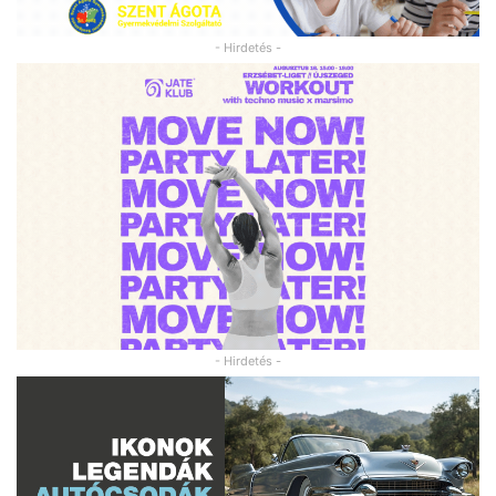
- Hirdetés -
- Hirdetés -