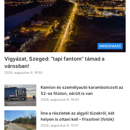
MINDENMÁS
Vigyázat, Szeged: “tapi fantom” támad a
városban!
2026, augusztus 9. 16:50
Kamion és személyautó karambolozott az
52-es főúton, sérült is van
2026, augusztus 9. 16:03
Íme a részletek az algyői tüzekről, két
helyen is oltani kell – frissítve! (fotók)
2026, augusztus 9. 15:07