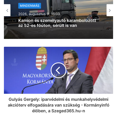
MINDENMÁS
2026, augusztus 9. 15:07
Íme a részletek az algyői tüzekről, két
helyen is oltani kell – frissítve! (fotók)
Gulyás Gergely: iparvédelmi és munkahelyvédelmi
akcióterv elfogadására van szükség - Kormányinfó
élőben, a Szeged365.hu-n