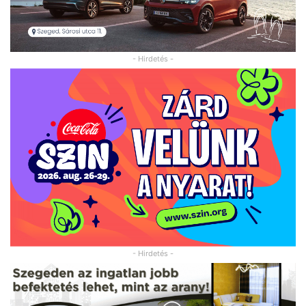
- Hirdetés -
- Hirdetés -