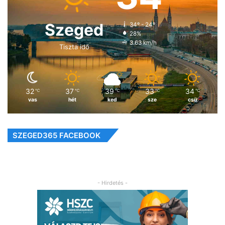
Szeged
34º - 24º
28%
3.63 km/h
Tiszta idő
32
37
39
33
34
℃
℃
℃
℃
℃
vas
hét
ked
sze
csü
SZEGED365 FACEBOOK
- Hirdetés -