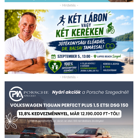
- Hirdetés -
- Hirdetés -