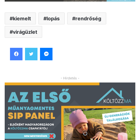
kiemelt
lopás
rendrőség
virágüzlet
Facebook
Twitter
Messenger
- Hirdetés -