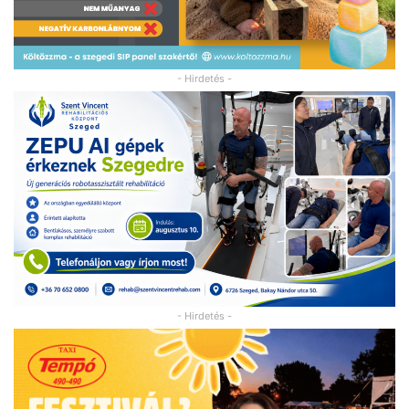
- Hirdetés -
- Hirdetés -