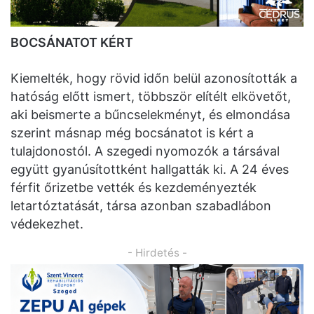
BOCSÁNATOT KÉRT
Kiemelték, hogy rövid időn belül azonosították a
hatóság előtt ismert, többször elítélt elkövetőt,
aki beismerte a bűncselekményt, és elmondása
szerint másnap még bocsánatot is kért a
tulajdonostól. A szegedi nyomozók a társával
együtt gyanúsítottként hallgatták ki. A 24 éves
férfit őrizetbe vették és kezdeményezték
letartóztatását, társa azonban szabadlábon
védekezhet.
- Hirdetés -