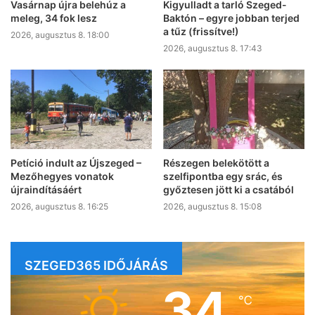
Vasárnap újra belehúz a
Kigyulladt a tarló Szeged-
meleg, 34 fok lesz
Baktón – egyre jobban terjed
a tűz (frissítve!)
2026, augusztus 8. 18:00
2026, augusztus 8. 17:43
Petíció indult az Újszeged –
Részegen belekötött a
Mezőhegyes vonatok
szelfipontba egy srác, és
újraindításáért
győztesen jött ki a csatából
2026, augusztus 8. 16:25
2026, augusztus 8. 15:08
SZEGED365 IDŐJÁRÁS
34
℃