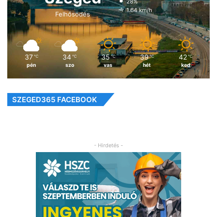
28%
1.64 km/h
Felhősödés
37
34
35
39
42
℃
℃
℃
℃
℃
pén
szo
vas
hét
ked
SZEGED365 FACEBOOK
- Hirdetés -