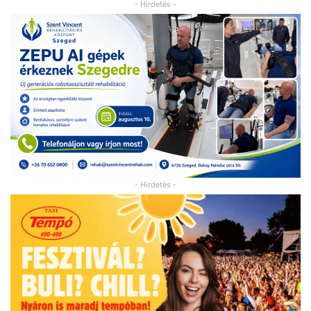
- Hirdetés -
- Hirdetés -