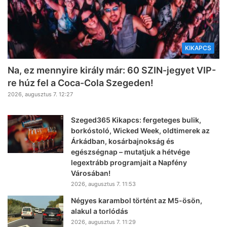
KIKAPCS
Na, ez mennyire király már: 60 SZIN-jegyet VIP-
re húz fel a Coca-Cola Szegeden!
2026, augusztus 7. 12:27
Szeged365 Kikapcs: fergeteges bulik,
borkóstoló, Wicked Week, oldtimerek az
Árkádban, kosárbajnokság és
egészségnap – mutatjuk a hétvége
legextrább programjait a Napfény
Városában!
2026, augusztus 7. 11:53
Négyes karambol történt az M5-ösön,
alakul a torlódás
2026, augusztus 7. 11:29