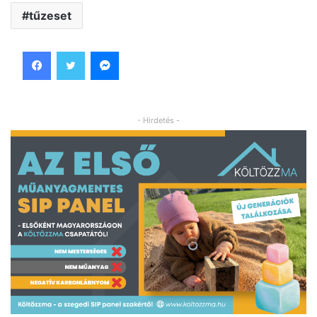
tűzeset
Facebook
Twitter
Messenger
- Hirdetés -