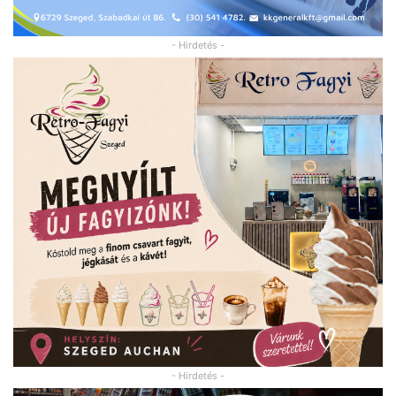
- Hirdetés -
- Hirdetés -