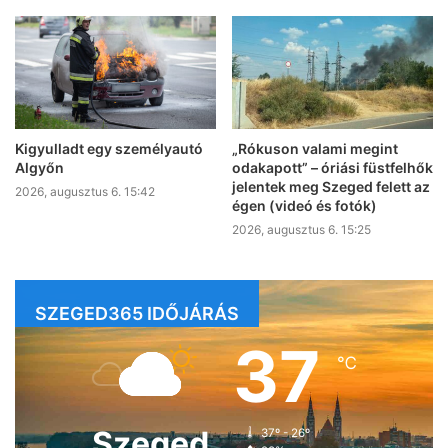
Kigyulladt egy személyautó
„Rókuson valami megint
Algyőn
odakapott” – óriási füstfelhők
jelentek meg Szeged felett az
2026, augusztus 6. 15:42
égen (videó és fotók)
2026, augusztus 6. 15:25
SZEGED365 IDŐJÁRÁS
37
℃
Szeged
37º - 26º