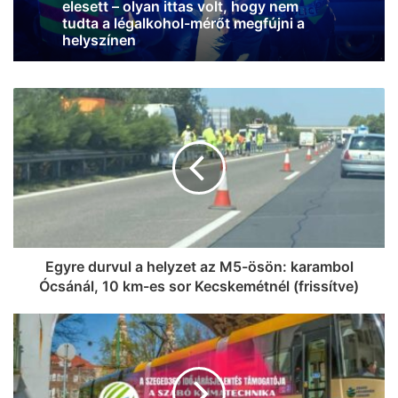
Hódmezővásárhelynél, egy embert ki
kellett emelni az egyik járműből
Egyre durvul a helyzet az M5-ösön: karambol
Ócsánál, 10 km-es sor Kecskemétnél (frissítve)