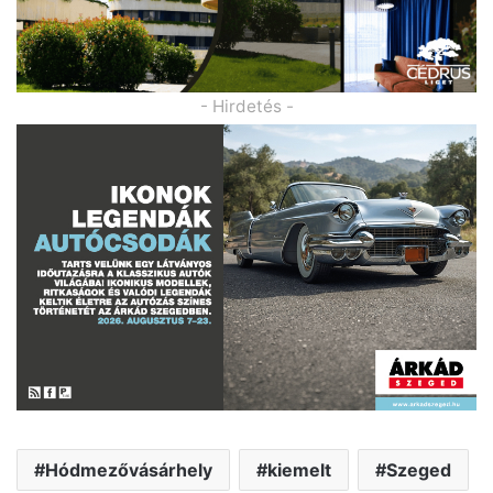
- Hirdetés -
Hódmezővásárhely
kiemelt
Szeged