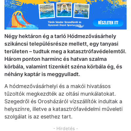
Négy hektáron ég a tarló Hódmezővásárhely
szikáncsi településrésze mellett, egy tanyasi
területen – tudtuk meg a katasztrófavédelemtől.
Három ponton harminc és hatvan szalma
körbála, valamint tizenkét széna körbála ég, és
néhány kaptár is meggyulladt.
A hódmezővásárhelyi és a makói hivatásos
tűzoltók megkezdték az oltási munkálatokat.
Szegedről és Orosházáról vízszállítók indultak a
helyszínre, illetve a katasztrófavédelmi műveleti
szolgálat is az esethez tart.
- Hirdetés -