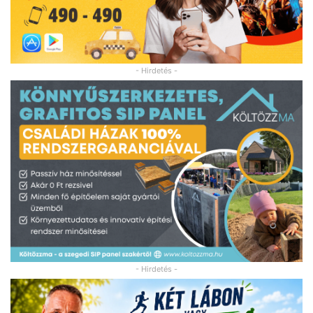
- Hirdetés -
- Hirdetés -