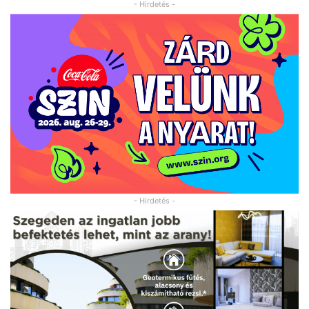
- Hirdetés -
- Hirdetés -