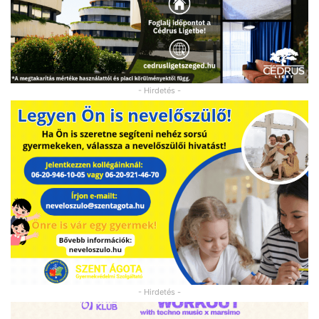
- Hirdetés -
- Hirdetés -