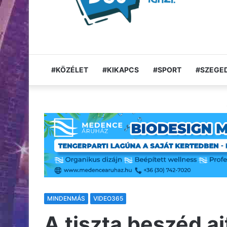
#KÖZÉLET
#KIKAPCS
#SPORT
#SZEGED
MINDENMÁS
VIDEO365
A tiszta beszéd ajt