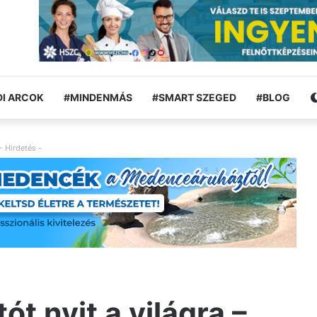
I ARCOK
#MINDENMÁS
#SMART SZEGED
#BLOG
- Hirdetés -
ót nyit a világra –