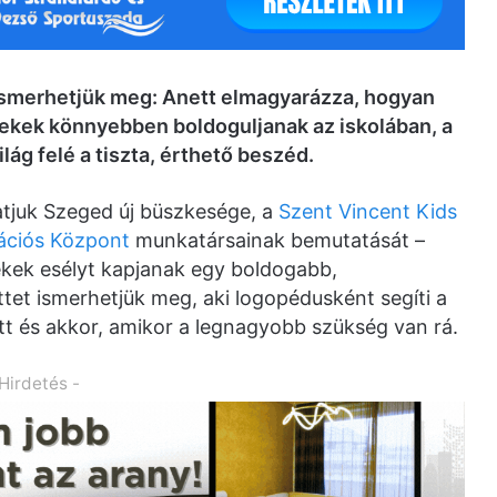
smerhetjük meg: Anett elmagyarázza, hogyan
mekek könnyebben boldoguljanak az iskolában, a
lág felé a tiszta, érthető beszéd.
tjuk Szeged új büszkesége, a
Szent Vincent Kids
tációs Központ
munkatársainak bemutatását –
kek esélyt kapjanak egy boldogabb,
tet ismerhetjük meg, aki logopédusként segíti a
t és akkor, amikor a legnagyobb szükség van rá.
 Hirdetés -