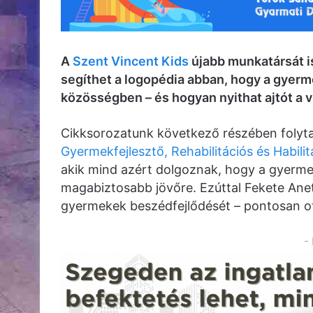
A
Szent Vincent Kids
újabb munkatársát i
segíthet a logopédia abban, hogy a gyer
közösségben – és hogyan nyithat ajtót a vi
Cikksorozatunk következő részében folyta
Gyermekfejlesztő, Rehabilitációs és Habili
akik mind azért dolgoznak, hogy a gyerme
magabiztosabb jövőre. Ezúttal Fekete Anet
gyermekek beszédfejlődését – pontosan ot
-