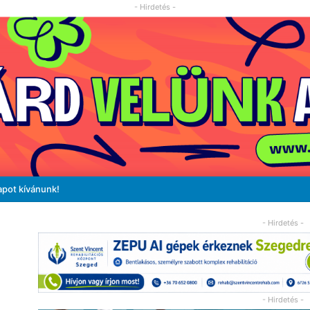
- Hirdetés -
apot kívánunk!
- Hirdetés -
- Hirdetés -