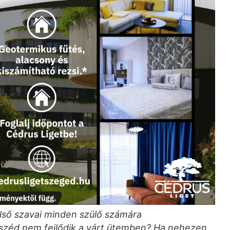
lső szavai minden szülő számára
beszéd nem fejlődik a várt ütemben? Ha nehezen