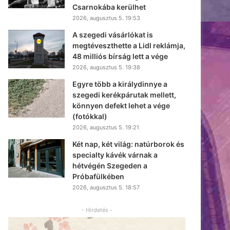
Csarnokába kerülhet
2026, augusztus 5. 19:53
A szegedi vásárlókat is
megtéveszthette a Lidl reklámja,
48 milliós bírság lett a vége
2026, augusztus 5. 19:38
Egyre több a királydinnye a
szegedi kerékpárutak mellett,
könnyen defekt lehet a vége
(fotókkal)
2026, augusztus 5. 19:21
Két nap, két világ: natúrborok és
specialty kávék várnak a
hétvégén Szegeden a
Próbafülkében
2026, augusztus 5. 18:57
- Hirdetés -