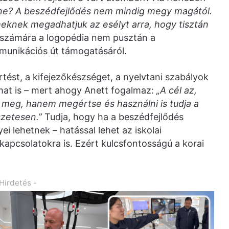
ene? A beszédfejlődés nem mindig megy magától.
eknek megadhatjuk az esélyt arra, hogy tisztán
számára a logopédia nem pusztán a
munikációs út támogatásáról.
rtést, a kifejezőkészséget, a nyelvtani szabályok
at is – mert ahogy Anett fogalmaz:
„A cél az,
 meg, hanem megértse és használni is tudja a
szetesen.”
Tudja, hogy ha a beszédfejlődés
 lehetnek – hatással lehet az iskolai
 kapcsolatokra is. Ezért kulcsfontosságú a korai
 Hirdetés -