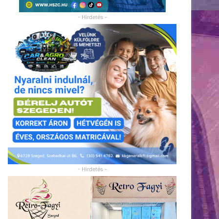
- Hirdetés -
- Hirdetés -