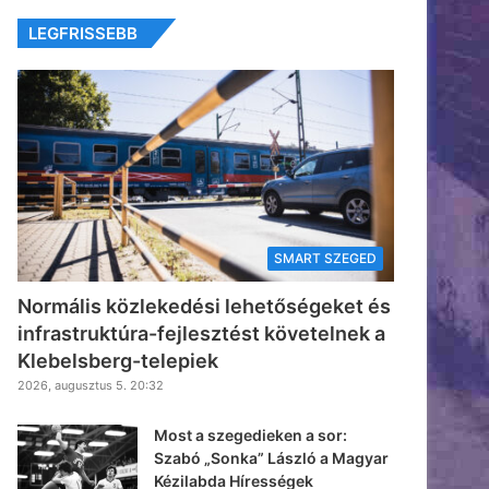
LEGFRISSEBB
SMART SZEGED
Normális közlekedési lehetőségeket és
infrastruktúra-fejlesztést követelnek a
Klebelsberg-telepiek
2026, augusztus 5. 20:32
Most a szegedieken a sor:
Szabó „Sonka” László a Magyar
Kézilabda Hírességek