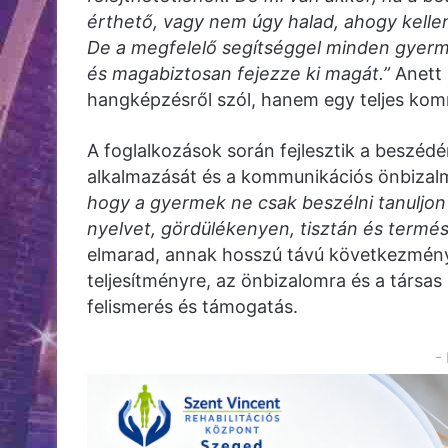
érthető, vagy nem úgy halad, ahogy kell
De a megfelelő segítséggel minden gyerm
és magabiztosan fejezze ki magát.”
Anett 
hangképzésről szól, hanem egy teljes kom
A foglalkozások során fejlesztik a beszédé
alkalmazását és a kommunikációs önbizalm
hogy a gyermek ne csak beszélni tanuljon
nyelvet, gördülékenyen, tisztán és termé
elmarad, annak hosszú távú következményei
teljesítményre, az önbizalomra és a társas
felismerés és támogatás.
-