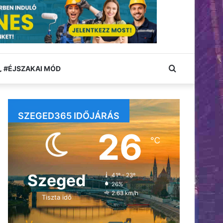
Keresés:
#ÉJSZAKAI MÓD
SZEGED365 IDŐJÁRÁS
26
℃
Szeged
41º - 23º
26%
2.63 km/h
Tiszta idő