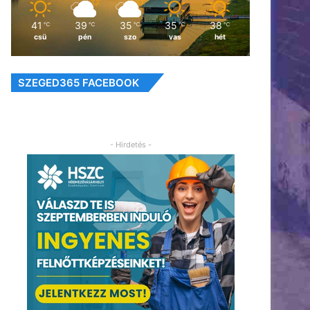
41
39
35
35
38
℃
℃
℃
℃
℃
csü
pén
szo
vas
hét
SZEGED365 FACEBOOK
- Hirdetés -