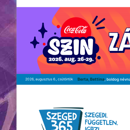
Berta, Bettina
2026, augusztus 6., csütörtök
, boldog névn