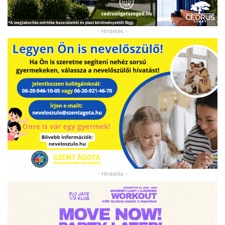
- Hirdetés -
- Hirdetés -