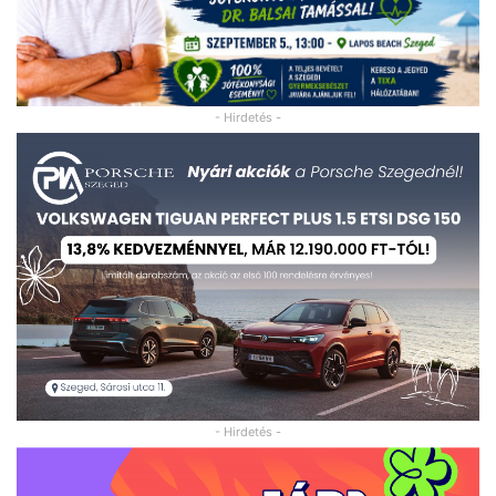
- Hirdetés -
- Hirdetés -