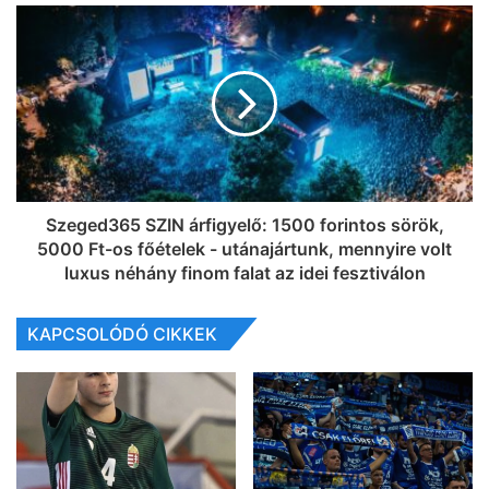
Szeged365 SZIN árfigyelő: 1500 forintos sörök,
5000 Ft-os főételek - utánajártunk, mennyire volt
luxus néhány finom falat az idei fesztiválon
KAPCSOLÓDÓ CIKKEK