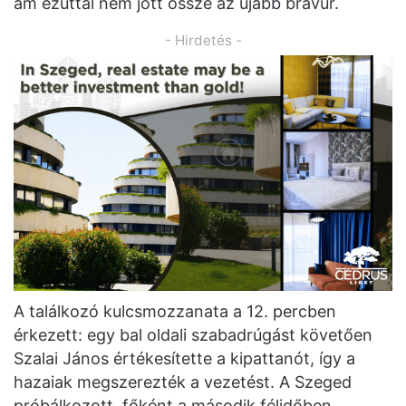
ám ezúttal nem jött össze az újabb bravúr.
- Hirdetés -
A találkozó kulcsmozzanata a 12. percben
érkezett: egy bal oldali szabadrúgást követően
Szalai János értékesítette a kipattanót, így a
hazaiak megszerezték a vezetést. A Szeged
próbálkozott, főként a második félidőben