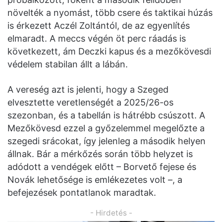
növelték a nyomást, több csere és taktikai húzás
is érkezett Aczél Zoltántól, de az egyenlítés
elmaradt. A meccs végén öt perc ráadás is
következett, ám Deczki kapus és a mezőkövesdi
védelem stabilan állt a lábán.
A vereség azt is jelenti, hogy a Szeged
elvesztette veretlenségét a 2025/26-os
szezonban, és a tabellán is hátrébb csúszott. A
Mezőkövesd ezzel a győzelemmel megelőzte a
szegedi srácokat, így jelenleg a második helyen
állnak. Bár a mérkőzés során több helyzet is
adódott a vendégek előtt – Borvető fejese és
Novák lehetősége is emlékezetes volt –, a
befejezések pontatlanok maradtak.
- Hirdetés -