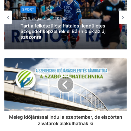
SPORT
2026, augusztus 3. 20:16
Szegedi küzdősport-szenzáció: a
világelső BKFC-ben debütál a Sárközi
MMA Team magyar bajnok nagyágyúja
Meleg időjárással indul a szeptember, de elszórtan
zivatarok alakulhatnak ki