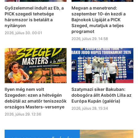
Győzelemmel indult az Eb, a
Megvan a menetrend:
PICK szegedi tehetsége
szeptember 10-én kezdi a
háromszor is betalált a
Bajnokok Ligáját a PICK
nyitányon
Szeged, mutatjuk a teljes
programot
2026, július 30. 00:01
2026, július 29. 14:58
Ilyen még nem volt
Szatymazi siker Bakuban:
Szegeden: ezen a hétvégén
dobogóra állt Asbóth Lilla az
debütál az amatőr teniszezők
Európa Kupán (galéria)
országos Masters-versenye
2026, július 28. 15:34
2026, július 29. 12:36