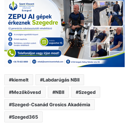
kiemelt
Labdarúgás NBII
Mezőkövesd
NBII
Szeged
Szeged-Csanád Grosics Akadémia
Szeged365