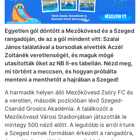
Egyetlen gól döntött a Mezőkövesd és a Szeged
rangadóján, de az a gól mindent vitt: Szalai
János találatával a borsodiak elvették Aczél
Zoltánék veretlenségét, és maguk mögé
utasították őket az NB II-es tabellán. Nézd meg,
mi történt a meccsen, és hogyan próbálta
menteni a menthetőt a hajrában a Szeged!
A harmadik helyen álló Mezőkövesd Zsóry FC és
a veretlen, második pozícióban lévő Szeged-
Csanád Grosics Akadémia. A találkozót a
Mezőkövesd Városi Stadionjában játszották le
mintegy 500 néző előtt. A legutóbb is arról írtunk
a Szeged remek formában érkezett a rangadóra,