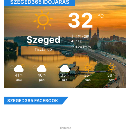
SZEGED365 IDŐJÁRÁS
32
℃
Szeged
41º - 26º
25%
1.24 km/h
Tiszta idő
41
40
35
35
38
℃
℃
℃
℃
℃
csü
pén
szo
vas
hét
SZEGED365 FACEBOOK
- Hirdetés -