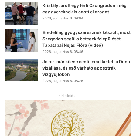
Kristályt árult egy férfi Csongrádon, még
egy gyereknek is adott el drogot
2026, augusztus 6. 09:04
Eredetileg gyógyszerésznek készült, most
Szegeden segíti a betegek felépülését
Tabatabai Nejad Flóra (videó)
2026, augusztus 6. 08:46
Jó hír: már kilenc centit emelkedett a Duna
vízállása, és eső várható az osztrák
vízgyűjtőkön
2026, augusztus 6. 08:26
- Hirdetés -