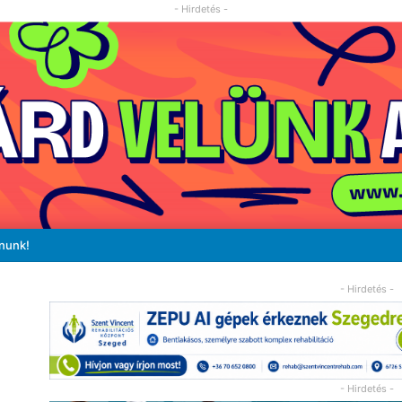
- Hirdetés -
ánunk!
- Hirdetés -
- Hirdetés -