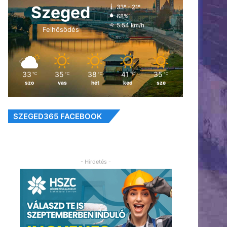
Szeged
33º - 21º
68%
5.54 km/h
Felhősödés
33
35
38
41
35
℃
℃
℃
℃
℃
szo
vas
hét
ked
sze
SZEGED365 FACEBOOK
- Hirdetés -