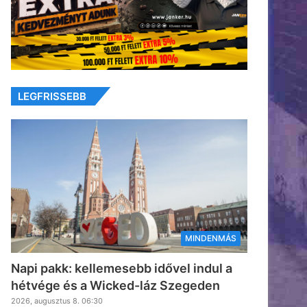
LEGFRISSEBB
MINDENMÁS
Napi pakk: kellemesebb idővel indul a
hétvége és a Wicked-láz Szegeden
2026, augusztus 8. 06:30