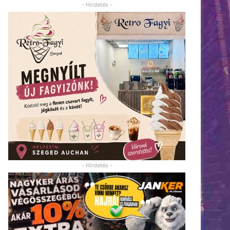
- Hirdetés -
- Hirdetés -