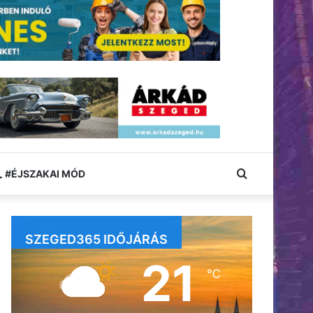
Keresés:
#ÉJSZAKAI MÓD
SZEGED365 IDŐJÁRÁS
21
℃