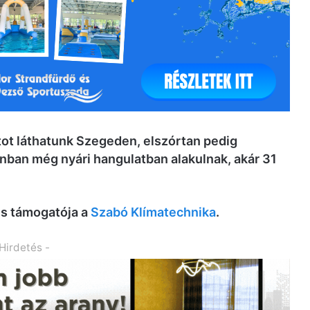
ot láthatunk Szegeden, elszórtan pedig
onban még nyári hangulatban alakulnak, akár 31
és támogatója a
Szabó Klímatechnika
.
 Hirdetés -