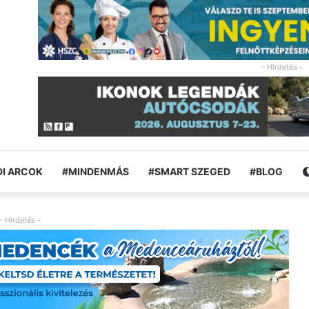
- Hirdetés -
I ARCOK
#MINDENMÁS
#SMART SZEGED
#BLOG
- Hirdetés -