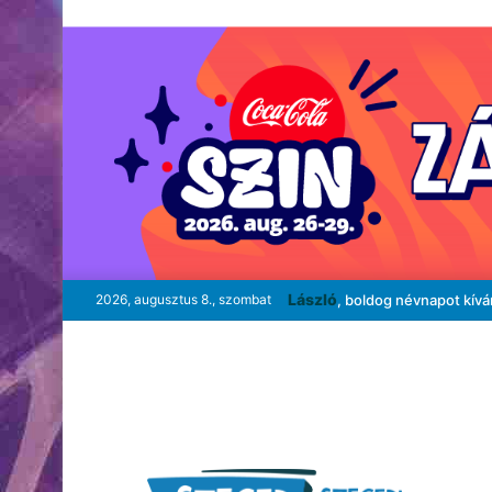
László
2026, augusztus 8., szombat
, boldog névnapot kív