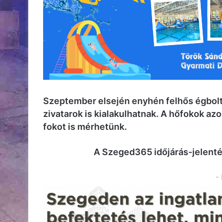
Szeptember elsején enyhén felhős égbolt
zivatarok is kialakulhatnak. A hőfokok az
fokot is mérhetünk.
A Szeged365 időjárás-jelent
-