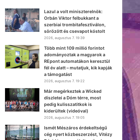
Lazul a volt miniszterelnök:
Orbán Viktor felbukkant a
szerbiai trombitafesztiválon,
sörözött és csevapot kóstolt
2026, augusztus 7. 19:39
Több mint 109 millió forintot
adományoztak a magyarok a
REpont automatákon keresztül
fél év alatt – mutatjuk, kik kapják
a támogatást
2026, augusztus 7. 19:22
Már megérkeztek a Wicked
díszletei a Dóm térre, most
pedig kulisszatitkok is
kiderültek (videóval)
2026, augusztus 7. 19:05
Ismét Mészáros érdekeltségű
cég nyert közbeszerzést, Vitézy