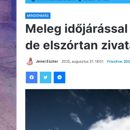
MINDENMÁS
Meleg időjárással
de elszórtan zivat
Jenei Eszter
2025, augusztus 31. 18:01
Frissítve: 20
Facebook
Twitter
Messenger