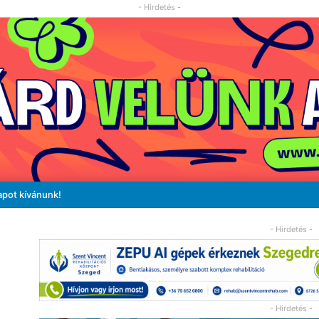
- Hirdetés -
apot kívánunk!
- Hirdetés -
- Hirdetés -