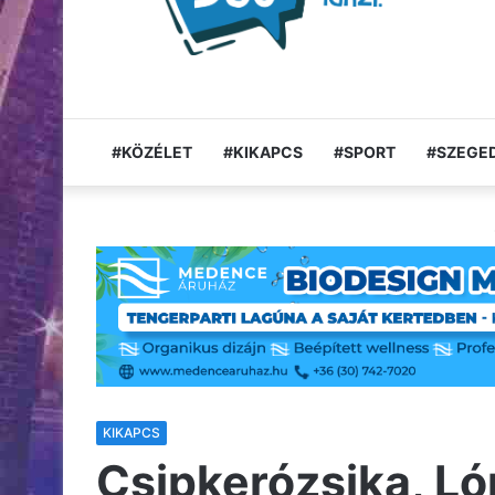
#KÖZÉLET
#KIKAPCS
#SPORT
#SZEGED
KIKAPCS
Csipkerózsika, Ló