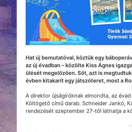
Hat új bemutatóval, köztük egy báboperáv
az új évadban – közölte Kiss Ágnes igazga
ülését megelőzően. Sőt, azt is megtudtuk,
évben kitakarít egy játszóteret, most a R
A direktor újságíróknak elmondta, az évad
Költögető című darab. Schneider Jankó, K
rendezését szeptember 27-től láthatja a 
-