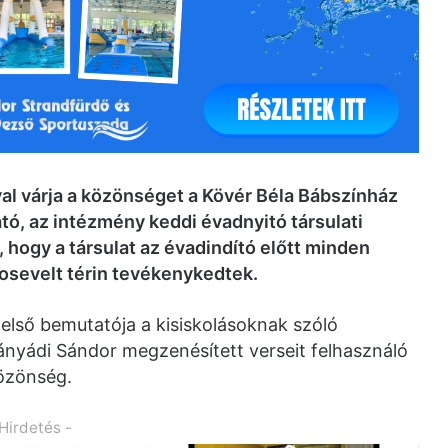
al várja a közönséget a Kövér Béla Bábszínház
tó, az intézmény keddi évadnyitó társulati
 hogy a társulat az évadindító előtt minden
oosevelt térin tevékenykedtek.
 első bemutatója a kisiskolásoknak szóló
ányádi Sándor megzenésített verseit felhasználó
közönség.
 Hirdetés -