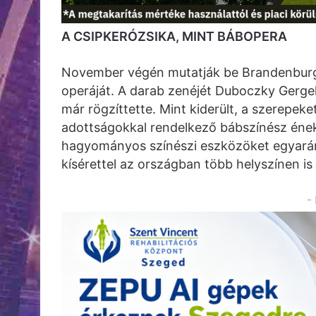
A CSIPKERÓZSIKA, MINT BÁBOPERA
November végén mutatják be Brandenburg
operáját. A darab zenéjét Duboczky Gerge
már rögzíttette. Mint kiderült, a szerepe
adottságokkal rendelkező bábszínész énekli
hagyományos színészi eszközöket egyaránt
kísérettel az országban több helyszínen is
-