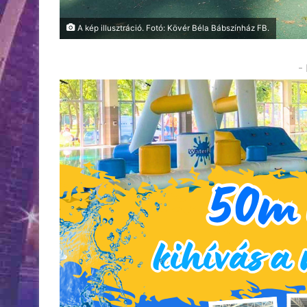
A kép illusztráció. Fotó: Kövér Béla Bábszínház FB.
-