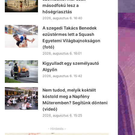
másodfokú lesz a
hőségriasztás
2026, augusztus 6. 16:40
A szegedi Takács Benedek
ezüstérmes lett a Squash
Egyetemi Világbajnokságon
(fotó)
2026, augusztus 6. 16:01
Kigyulladt egy személyautó
Algyőn
2026, augusztus 6. 15:42
Nem tudod, melyik koktélt
kóstold meg a Napfény
Műteremben? Segítünk dönteni
(videó)
2026, augusztus 6. 15:25
- Hirdetés -