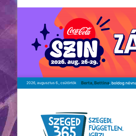
Berta, Bettina
2026, augusztus 6., csütörtök
, boldog névn