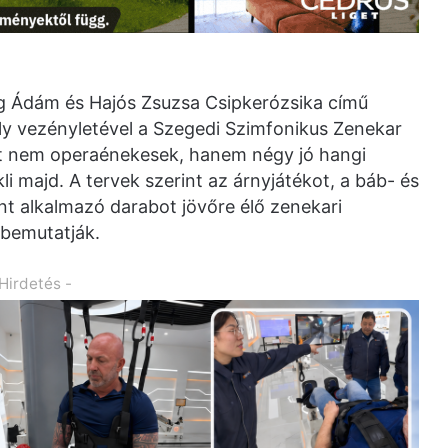
 Ádám és Hajós Zsuzsa Csipkerózsika című
ly vezényletével a Szegedi Szimfonikus Zenekar
ket nem operaénekesek, hanem négy jó hangi
 majd. A tervek szerint az árnyjátékot, a báb- és
 alkalmazó darabot jövőre élő zenekari
 bemutatják.
 Hirdetés -