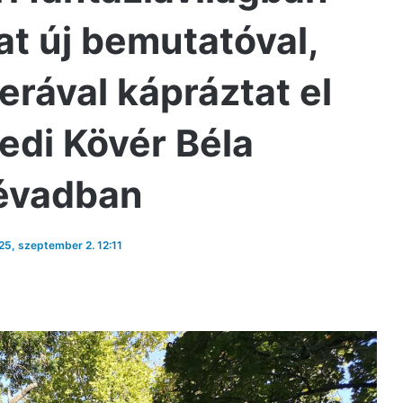
at új bemutatóval,
rával kápráztat el
edi Kövér Béla
 évadban
025, szeptember 2. 12:11