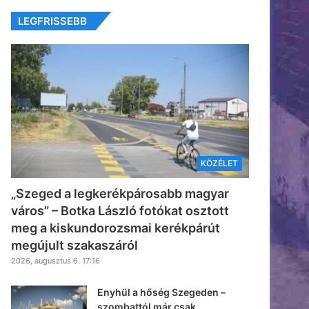
LEGFRISSEBB
KÖZÉLET
„Szeged a legkerékpárosabb magyar
város” – Botka László fotókat osztott
meg a kiskundorozsmai kerékpárút
megújult szakaszáról
2026, augusztus 6. 17:16
Enyhül a hőség Szegeden –
szombattól már csak