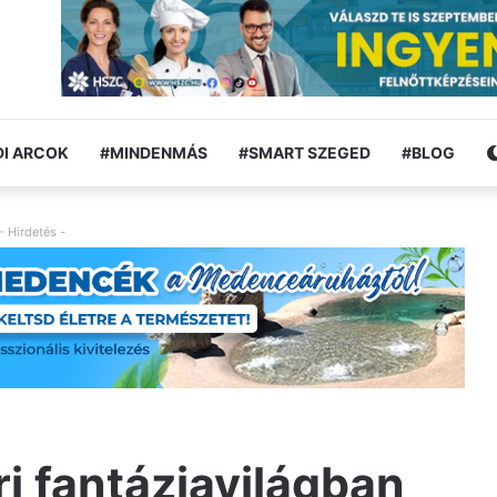
I ARCOK
#MINDENMÁS
#SMART SZEGED
#BLOG
- Hirdetés -
ri fantáziavilágban