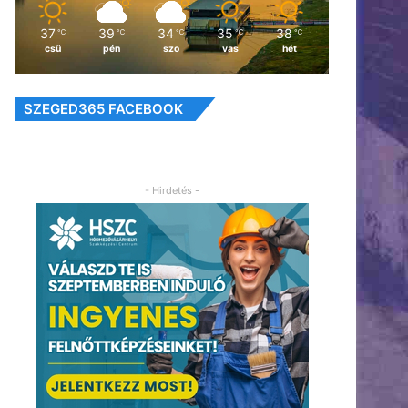
37
39
34
35
38
℃
℃
℃
℃
℃
csü
pén
szo
vas
hét
SZEGED365 FACEBOOK
- Hirdetés -