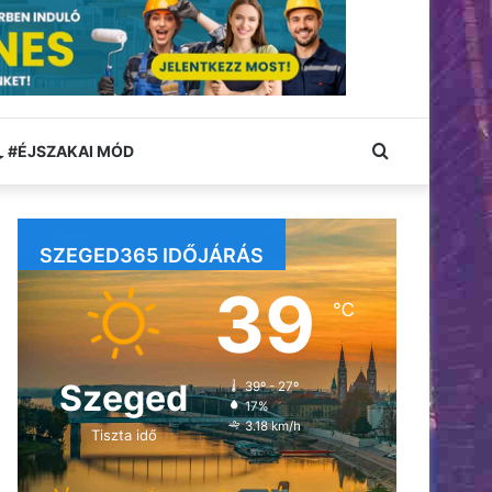
Keresés:
#ÉJSZAKAI MÓD
SZEGED365 IDŐJÁRÁS
39
℃
Szeged
39º - 27º
17%
3.18 km/h
Tiszta idő