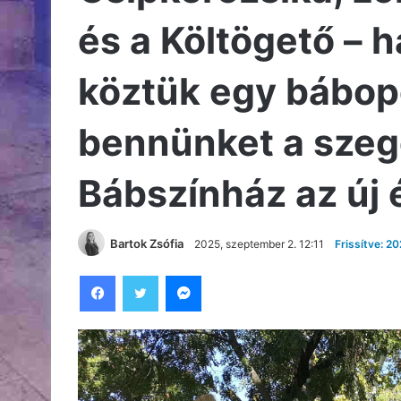
és a Költögető – h
köztük egy bábope
bennünket a szeg
Bábszínház az új
Bartok Zsófia
2025, szeptember 2. 12:11
Frissítve: 2
Facebook
Twitter
Messenger