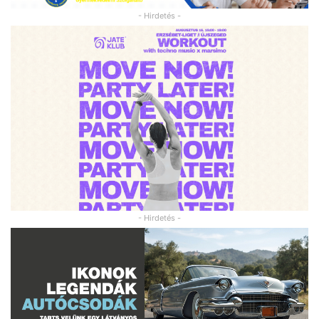
- Hirdetés -
- Hirdetés -