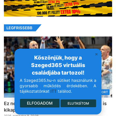
LEGFRISSEBB
Köszönjük, hogy a
Szeged365 virtuális
családjába tartozol!
A Szeged365.hu-n sütiket használunk a
gyorsabb működés érdekében. A
tájékoztatónkat
ITT
találod.
SPORT
ELFOGADOM
Ez nem volt a mi esténk: a PICK és a Grosics is
ELUTASÍTOM
kikapott szombat délután
2026, augusztus 8. 20:06