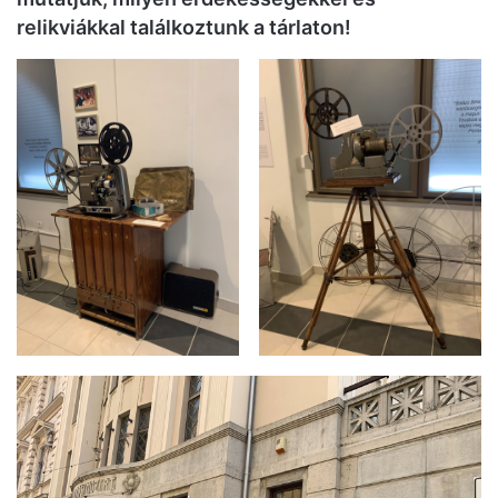
relikviákkal találkoztunk a tárlaton!