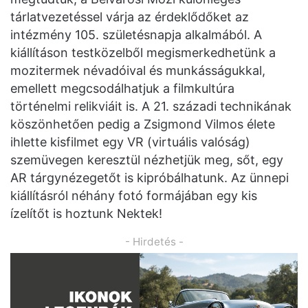
tárlatvezetéssel várja az érdeklődőket az
intézmény 105. születésnapja alkalmából. A
kiállításon testközelből megismerkedhetünk a
mozitermek névadóival és munkásságukkal,
emellett megcsodálhatjuk a filmkultúra
történelmi relikviáit is. A 21. századi technikának
köszönhetően pedig a Zsigmond Vilmos élete
ihlette kisfilmet egy VR (virtuális valóság)
szemüvegen keresztül nézhetjük meg, sőt, egy
AR tárgynézegetőt is kipróbálhatunk. Az ünnepi
kiállításról néhány fotó formájában egy kis
ízelítőt is hoztunk Nektek!
- Hirdetés -