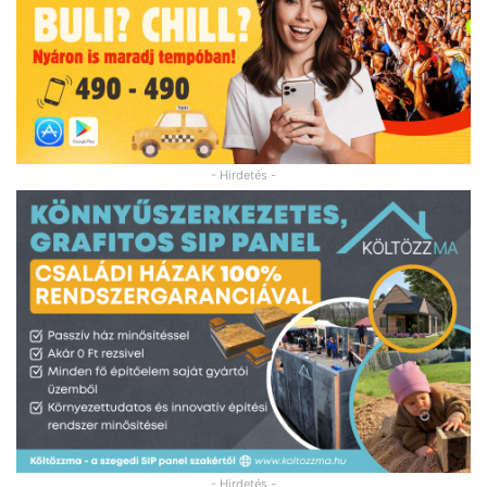
- Hirdetés -
- Hirdetés -