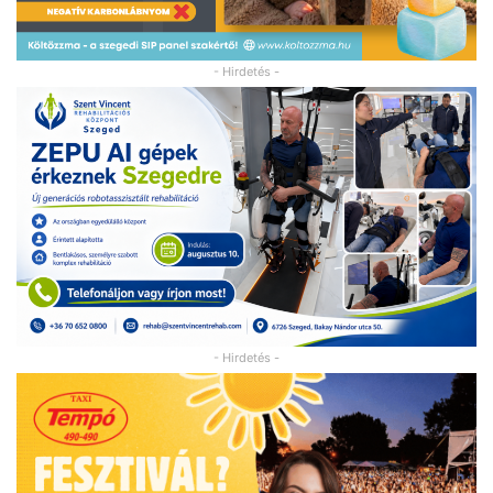
- Hirdetés -
- Hirdetés -