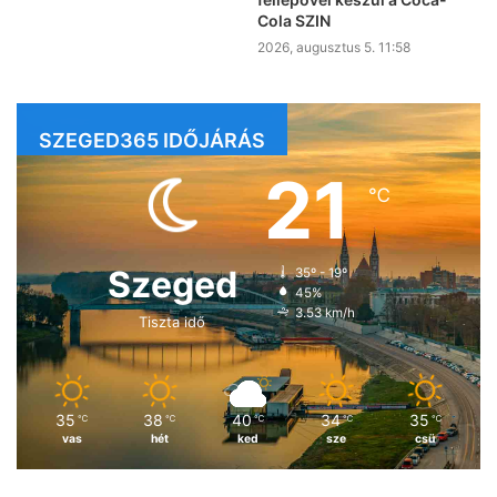
Cola SZIN
2026, augusztus 5. 11:58
SZEGED365 IDŐJÁRÁS
21
℃
Szeged
35º - 19º
45%
3.53 km/h
Tiszta idő
35
38
40
34
35
℃
℃
℃
℃
℃
vas
hét
ked
sze
csü