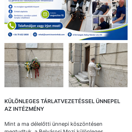
KÜLÖNLEGES TÁRLATVEZETÉSSEL ÜNNEPEL
AZ INTÉZMÉNY
Mint a ma délelőtti ünnepi köszöntésen
megtudtuk, a Belvárosi Mozi különleges