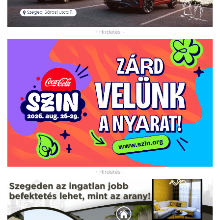
- Hirdetés -
- Hirdetés -