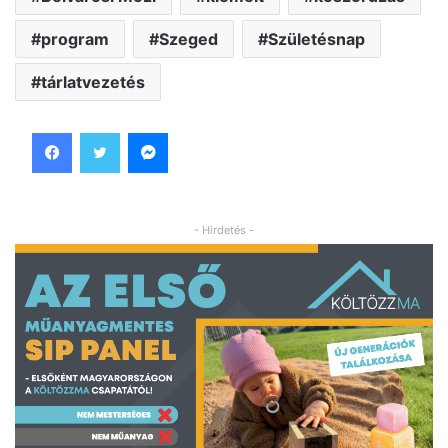
program
Szeged
Születésnap
tárlatvezetés
Facebook
Twitter
Messenger
- Hirdetés -