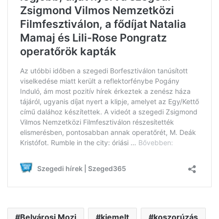
Belvárosi Mozi
kiemelt
koszorúzás