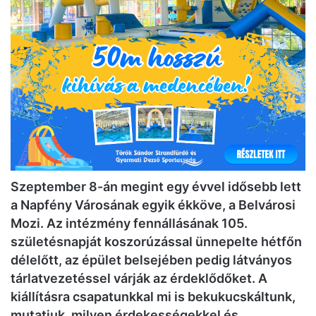
Szeptember 8-án megint egy évvel idősebb lett
a Napfény Városának egyik ékköve, a Belvárosi
Mozi. Az intézmény fennállásának 105.
születésnapját koszorúzással ünnepelte hétfőn
délelőtt, az épület belsejében pedig látványos
tárlatvezetéssel várják az érdeklődőket. A
kiállításra csapatunkkal mi is bekukucskáltunk,
mutatjuk, milyen érdekességekkel és