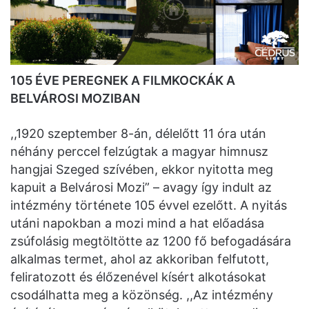
105 ÉVE PEREGNEK A FILMKOCKÁK A
BELVÁROSI MOZIBAN
,,1920 szeptember 8-án, délelőtt 11 óra után
néhány perccel felzúgtak a magyar himnusz
hangjai Szeged szívében, ekkor nyitotta meg
kapuit a Belvárosi Mozi” – avagy így indult az
intézmény története 105 évvel ezelőtt. A nyitás
utáni napokban a mozi mind a hat előadása
zsúfolásig megtöltötte az 1200 fő befogadására
alkalmas termet, ahol az akkoriban felfutott,
feliratozott és élőzenével kísért alkotásokat
csodálhatta meg a közönség. ,,Az intézmény