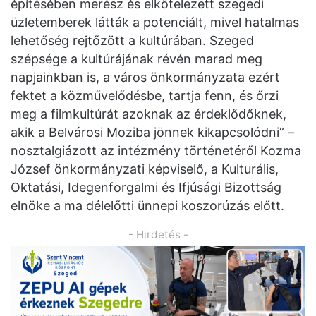
építésében merész és elkötelezett szegedi
üzletemberek látták a potenciált, mivel hatalmas
lehetőség rejtőzött a kultúrában. Szeged
szépsége a kultúrájának révén marad meg
napjainkban is, a város önkormányzata ezért
fektet a közművelődésbe, tartja fenn, és őrzi
meg a filmkultúrát azoknak az érdeklődőknek,
akik a Belvárosi Moziba jönnek kikapcsolódni” –
nosztalgiázott az intézmény történetéről Kozma
József önkormányzati képviselő, a Kulturális,
Oktatási, Idegenforgalmi és Ifjúsági Bizottság
elnöke a ma délelőtti ünnepi koszorúzás előtt.
- Hirdetés -