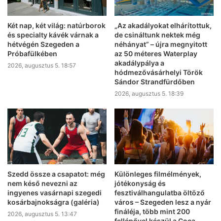
Két nap, két világ: natúrborok
„Az akadályokat elhárítottuk,
és specialty kávék várnak a
de csináltunk nektek még
hétvégén Szegeden a
néhányat” – újra megnyitott
Próbafülkében
az 50 méteres Waterplay
akadálypálya a
2026, augusztus 5. 18:57
hódmezővásárhelyi Török
Sándor Strandfürdőben
2026, augusztus 5. 18:39
Szedd össze a csapatot: még
Különleges filmélmények,
nem késő nevezni az
jótékonyság és
ingyenes vasárnapi szegedi
fesztiválhangulatba öltöző
kosárbajnokságra (galéria)
város – Szegeden lesz a nyár
fináléja, több mint 200
2026, augusztus 5. 13:47
fellépővel készül a Coca-