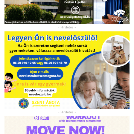
- Hirdetés -
- Hirdetés -