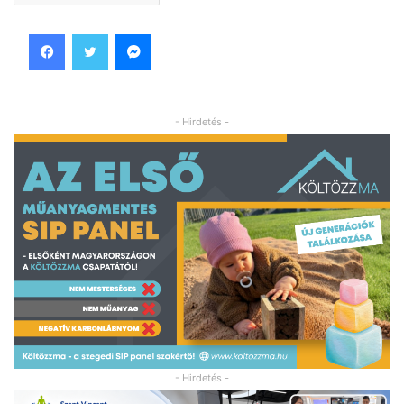
Facebook
Twitter
Messenger
- Hirdetés -
- Hirdetés -