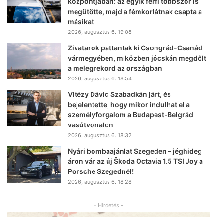
központjában: az egyik férfi többször is
megütötte, majd a fémkorlátnak csapta a
másikat
2026, augusztus 6. 19:08
Zivatarok pattantak ki Csongrád-Csanád
vármegyében, miközben jócskán megdőlt
a melegrekord az országban
2026, augusztus 6. 18:54
Vitézy Dávid Szabadkán járt, és
bejelentette, hogy mikor indulhat el a
személyforgalom a Budapest-Belgrád
vasútvonalon
2026, augusztus 6. 18:32
Nyári bombaajánlat Szegeden – jéghideg
áron vár az új Škoda Octavia 1.5 TSI Joy a
Porsche Szegednél!
2026, augusztus 6. 18:28
- Hirdetés -