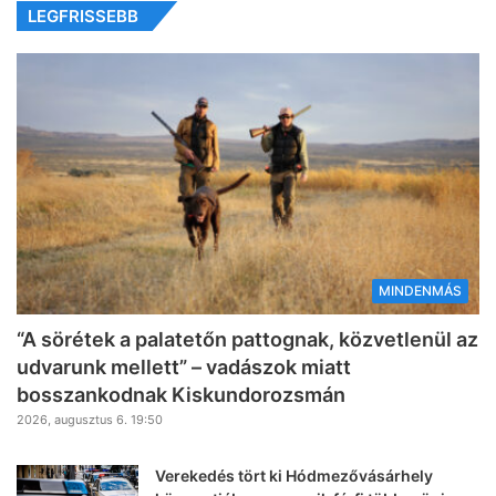
LEGFRISSEBB
MINDENMÁS
“A sörétek a palatetőn pattognak, közvetlenül az
udvarunk mellett” – vadászok miatt
bosszankodnak Kiskundorozsmán
2026, augusztus 6. 19:50
Verekedés tört ki Hódmezővásárhely