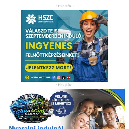
- Hirdetés -
- Hirdetés -