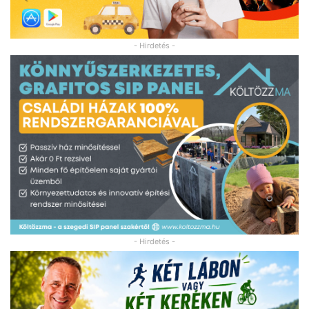
- Hirdetés -
- Hirdetés -