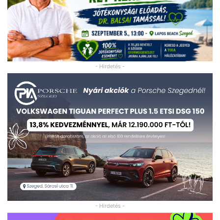
- Hirdetés -
- Hirdetés -