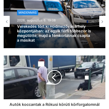
MINDENMÁS
2026, augusztus 6. 18:54
Zivatarok pattantak ki Csongrád-
Csanád vármegyében, miközben
jócskán megdőlt a melegrekord az
országban
Autók koccantak a Rókusi körúti körforgalomnál