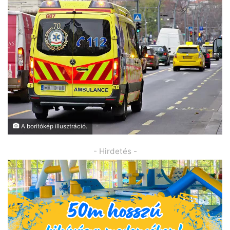
A borítókép illusztráció.
- Hirdetés -