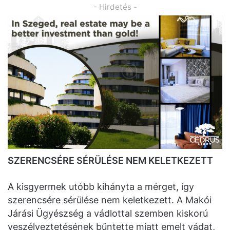
- Hirdetés -
SZERENCSÉRE SÉRÜLÉSE NEM KELETKEZETT
A kisgyermek utóbb kihányta a mérget, így
szerencsére sérülése nem keletkezett. A Makói
Járási Ügyészség a vádlottal szemben kiskorú
veszélyeztetésének bűntette miatt emelt vádat,