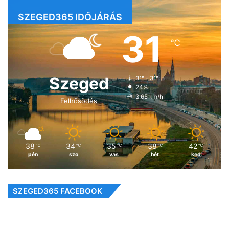
SZEGED365 IDŐJÁRÁS
31
℃
Szeged
31º - 31º
24%
3.65 km/h
Felhősödés
38
34
35
38
42
℃
℃
℃
℃
℃
pén
szo
vas
hét
ked
SZEGED365 FACEBOOK