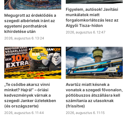
Figyelem, autósok! Javítási
munkálatok miatt
Megugrott az érdeklődés a
forgalomkorlátozás lesz az
szegedi albérletek iránt az
Algyői Tisza-hídon
egyetemi ponthatárok
kihirdetése után
2026, augusztus 6. 12:47
2026, augusztus 6. 13:24
„Te csődbe akarsz vinni
Avartűz miatt késnek a
minket? Hajrá!” – óriási
vonatok a szegedi fővonalon,
kedvezmények várnak a
pótlóbuszos átszállásra kell
szegedi Janker üzletekben
számítania az utasoknak
(és országszerte)
(frissítve)
2026, augusztus 6. 11:44
2026, augusztus 6. 11:15