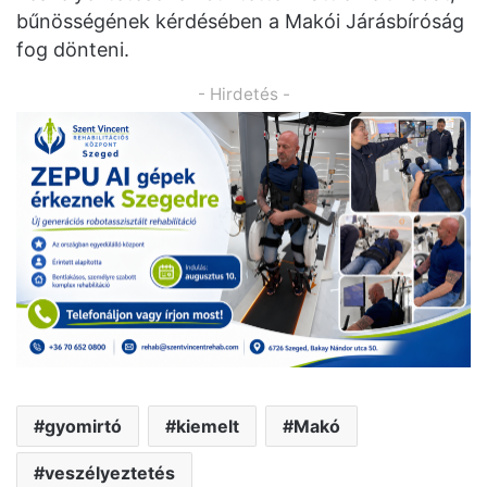
bűnösségének kérdésében a Makói Járásbíróság
fog dönteni.
- Hirdetés -
gyomirtó
kiemelt
Makó
veszélyeztetés