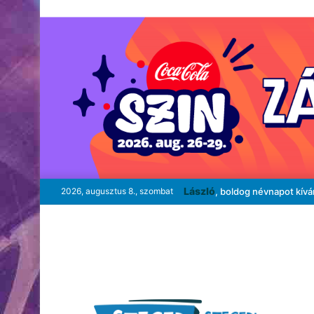
László
2026, augusztus 8., szombat
, boldog névnapot kív