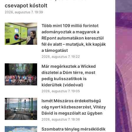
csevapot kóstolt
2026, augusztus 7. 19:39
Több mint 109 millió forintot
adományoztak a magyarok a
REpont automatákon keresztül
fél év alatt – mutatjuk, kik kapják
a támogatást
2026, augusztus 7. 19:22
Már megérkeztek a Wicked
díszletei a Dóm térre, most
pedig kulisszatitkok is
kiderültek (videóval)
2026, augusztus 7. 19:05
Ismét Mészáros érdekeltségű
cég nyert közbeszerzést, Vitézy
Dávid is megszólalt az ügyben
2026, augusztus 7. 18:36
Szombatra tényleg mérséklődik