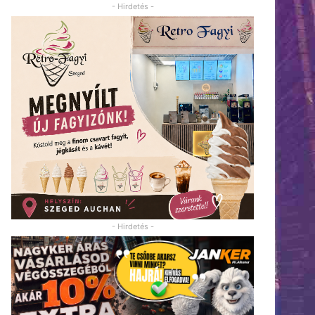
- Hirdetés -
- Hirdetés -