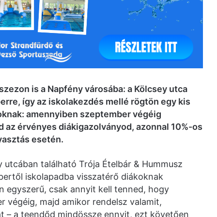
liszezon is a Napfény városába: a Kölcsey utca
rre, így az iskolakezdés mellé rögtön egy kis
koknak: amennyiben szeptember végéig
od az érvényes diákigazolványod, azonnal 10%-os
asztás esetén.
y utcában található Trója Ételbár & Hummusz
bertől iskolapadba visszatérő diákoknak
 egyszerű, csak annyit kell tenned, hogy
 végéig, majd amikor rendelsz valamit,
t – a teendőd mindössze ennyit, ezt követően