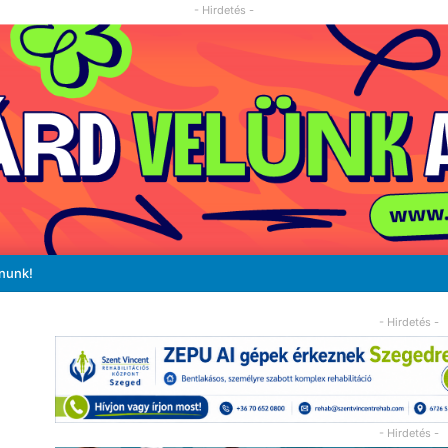
- Hirdetés -
ánunk!
- Hirdetés -
- Hirdetés -