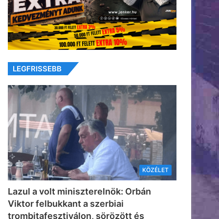
LEGFRISSEBB
KÖZÉLET
Lazul a volt miniszterelnök: Orbán
Viktor felbukkant a szerbiai
trombitafesztiválon, sörözött és