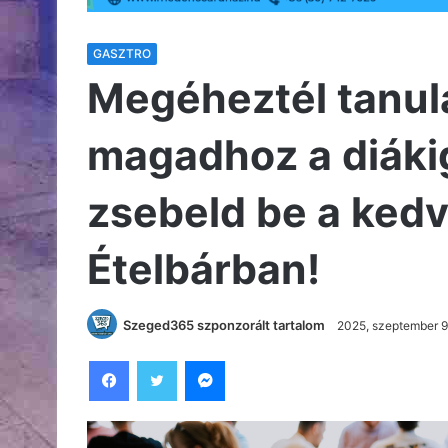
GASZTRO
Megéheztél tanul
magadhoz a diáki
zsebeld be a ked
Ételbárban!
Szeged365 szponzorált tartalom
2025, szeptember 9
Facebook
Twitter
Messenger