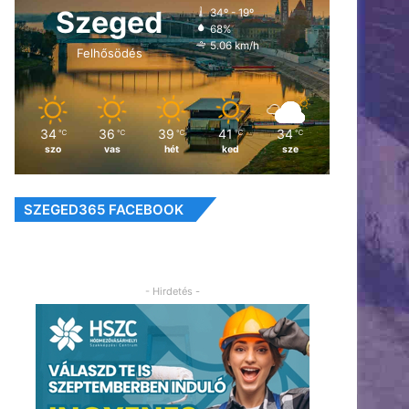
Szeged
34º - 19º
68%
5.06 km/h
Felhősödés
34
36
39
41
34
℃
℃
℃
℃
℃
szo
vas
hét
ked
sze
SZEGED365 FACEBOOK
- Hirdetés -