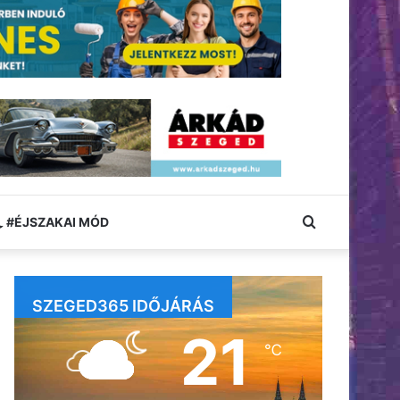
Keresés:
#ÉJSZAKAI MÓD
SZEGED365 IDŐJÁRÁS
21
℃