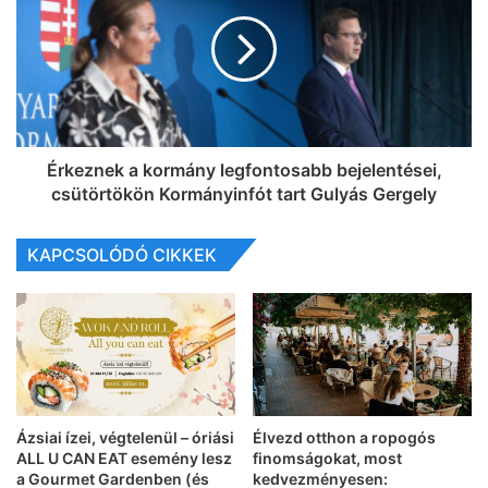
Érkeznek a kormány legfontosabb bejelentései,
csütörtökön Kormányinfót tart Gulyás Gergely
KAPCSOLÓDÓ CIKKEK
Ázsiai ízei, végtelenül – óriási
Élvezd otthon a ropogós
ALL U CAN EAT esemény lesz
finomságokat, most
a Gourmet Gardenben (és
kedvezményesen: