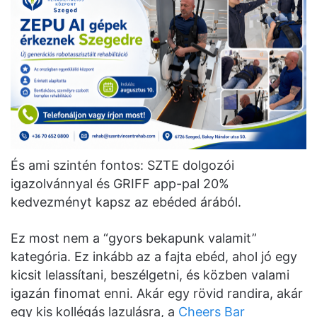
És ami szintén fontos: SZTE dolgozói
igazolvánnyal és GRIFF app-pal 20%
kedvezményt kapsz az ebéded árából.
Ez most nem a “gyors bekapunk valamit”
kategória. Ez inkább az a fajta ebéd, ahol jó egy
kicsit lelassítani, beszélgetni, és közben valami
igazán finomat enni. Akár egy rövid randira, akár
egy kis kollégás lazulásra, a
Cheers Bar