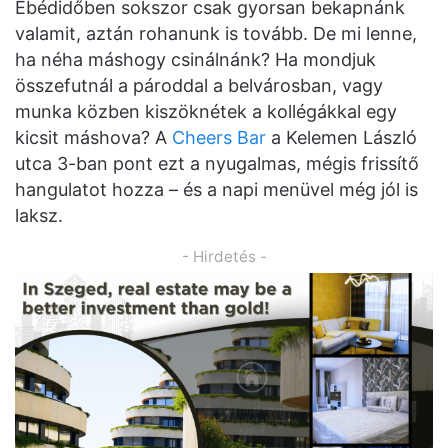
Ebédidőben sokszor csak gyorsan bekapnánk
valamit, aztán rohanunk is tovább. De mi lenne,
ha néha máshogy csinálnánk? Ha mondjuk
összefutnál a pároddal a belvárosban, vagy
munka közben kiszöknétek a kollégákkal egy
kicsit máshova? A
Cheers Bar
a Kelemen László
utca 3-ban pont ezt a nyugalmas, mégis frissítő
hangulatot hozza – és a napi menüvel még jól is
laksz.
- Hirdetés -