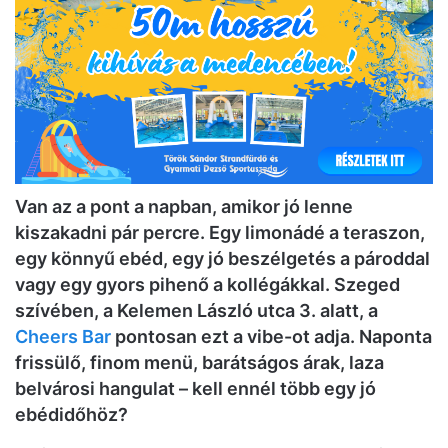
Van az a pont a napban, amikor jó lenne
kiszakadni pár percre. Egy limonádé a teraszon,
egy könnyű ebéd, egy jó beszélgetés a pároddal
vagy egy gyors pihenő a kollégákkal. Szeged
szívében, a Kelemen László utca 3. alatt, a
Cheers Bar
pontosan ezt a vibe-ot adja. Naponta
frissülő, finom menü, barátságos árak, laza
belvárosi hangulat – kell ennél több egy jó
ebédidőhöz?