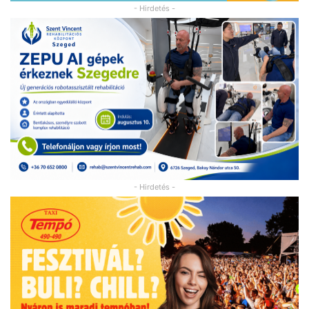
- Hirdetés -
- Hirdetés -