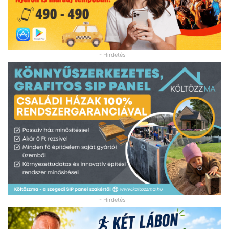
- Hirdetés -
- Hirdetés -