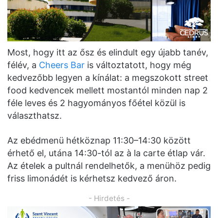
Most, hogy itt az ősz és elindult egy újabb tanév,
félév, a
Cheers Bar
is változtatott, hogy még
kedvezőbb legyen a kínálat: a megszokott street
food kedvencek mellett mostantól minden nap 2
féle leves és 2 hagyományos főétel közül is
választhatsz.
Az ebédmenü hétköznap 11:30–14:30 között
érhető el, utána 14:30-tól az à la carte étlap vár.
Az ételek a pultnál rendelhetők, a menühöz pedig
friss limonádét is kérhetsz kedvező áron.
- Hirdetés -