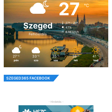
27
℃
Szeged
27º - 26º
47%
8.88 km/h
Felhősödés
27
33
35
38
41
℃
℃
℃
℃
℃
pén
szo
vas
hét
ked
SZEGED365 FACEBOOK
- Hirdetés -