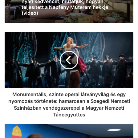
Így éld túl a rekordhőséget: 499 Ft-ért
adja a fagyit a Reök Cukrászda!
Monumentális, szinte operai látványvilág és egy
nyomozás története: hamarosan a Szegedi Nemzeti
Színházban vendégszerepel a Magyar Nemzeti
Táncegyüttes