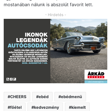
mostanában nálunk is abszolút favorit lett.
- Hirdetés -
CHEERS
ebéd
ebédmenü
főétel
kedvezmény
kiemelt