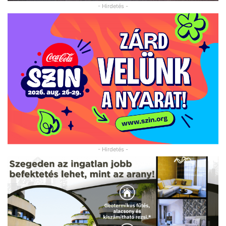
- Hirdetés -
- Hirdetés -