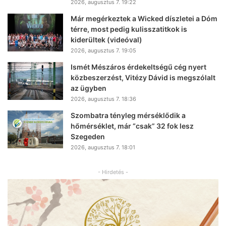
2026, augusztus 7. 19:22
Már megérkeztek a Wicked díszletei a Dóm
térre, most pedig kulisszatitkok is
kiderültek (videóval)
2026, augusztus 7. 19:05
Ismét Mészáros érdekeltségű cég nyert
közbeszerzést, Vitézy Dávid is megszólalt
az ügyben
2026, augusztus 7. 18:36
Szombatra tényleg mérséklődik a
hőmérséklet, már “csak” 32 fok lesz
Szegeden
2026, augusztus 7. 18:01
- Hirdetés -