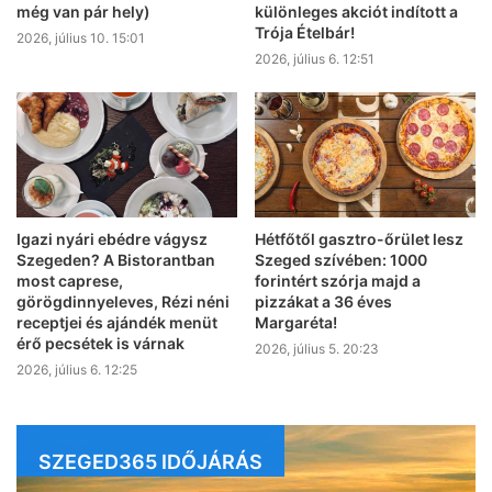
még van pár hely)
különleges akciót indított a
Trója Ételbár!
2026, július 10. 15:01
2026, július 6. 12:51
Igazi nyári ebédre vágysz
Hétfőtől gasztro-őrület lesz
Szegeden? A Bistorantban
Szeged szívében: 1000
most caprese,
forintért szórja majd a
görögdinnyeleves, Rézi néni
pizzákat a 36 éves
receptjei és ajándék menüt
Margaréta!
érő pecsétek is várnak
2026, július 5. 20:23
2026, július 6. 12:25
SZEGED365 IDŐJÁRÁS