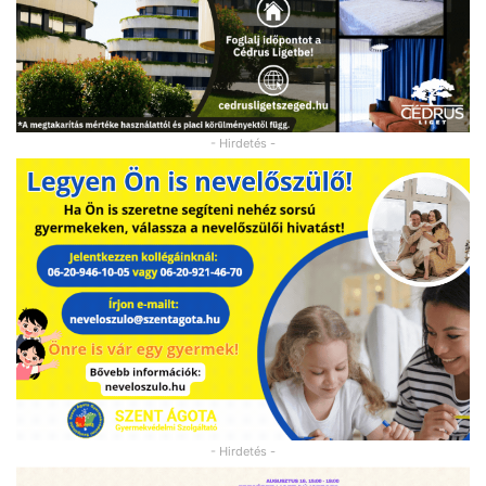
- Hirdetés -
- Hirdetés -