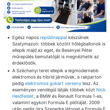
Egész napos
repülőnappal
készülnek
Szatymazon: többek között hőlégballonok is
ellepik majd az eget, és Besenyei Péter
műrepülés bemutatóját is megnézhetik az
érdeklődők.
A Széchenyi teret ellepik a legmodernebb
elektromos és hibrid járművek, a rakparton
pedig
elektromos gokart verseny
lesz. Az
eseményen vendégül látják többek közt
Nick
Heidfeldet
, a BMW és Renault Formula 1-es,
valamint egykori Formula E pilótáját. 2009
után pedig újra Szegedre látogat a Formula E