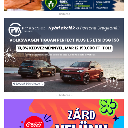
- Hirdetés -
- Hirdetés -