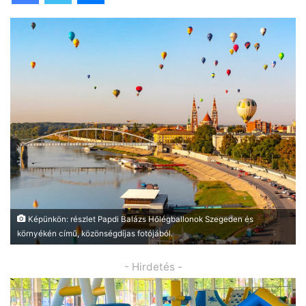
Képünkön: részlet Papdi Balázs Hőlégballonok Szegeden és
környékén című, közönségdíjas fotójából.
- Hirdetés -