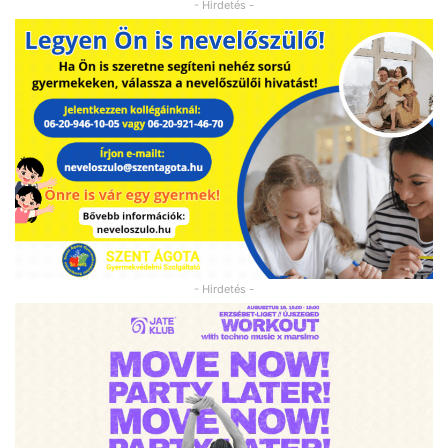
- Hirdetés -
- Hirdetés -