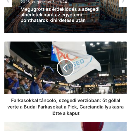
2026, augusztus 6. 12:47
Figyelem, autósok! Javítási munkálatok
miatt forgalomkorlátozás lesz az Algyői
Tisza-hídon
Farkasokkal táncoló, szegedi verzióban: öt góllal
verte a Budai Farkasokat a Pick, Garciandia lyukasra
lőtte a kaput