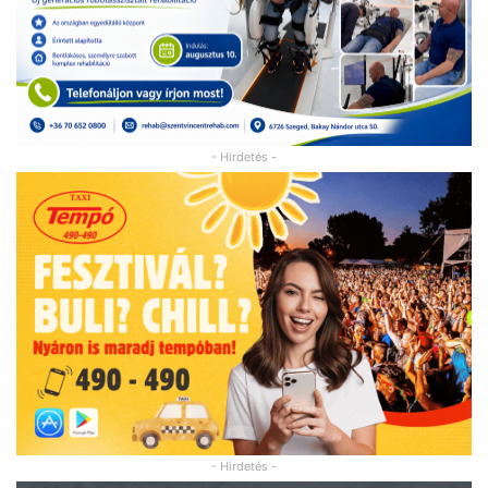
- Hirdetés -
- Hirdetés -