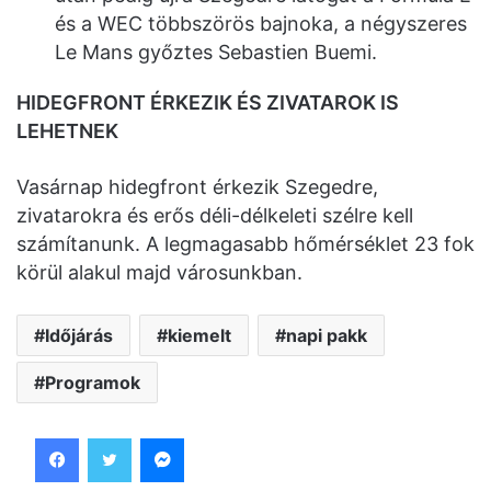
és a WEC többszörös bajnoka, a négyszeres
Le Mans győztes Sebastien Buemi.
HIDEGFRONT ÉRKEZIK ÉS ZIVATAROK IS
LEHETNEK
Vasárnap hidegfront érkezik Szegedre,
zivatarokra és erős déli-délkeleti szélre kell
számítanunk. A legmagasabb hőmérséklet 23 fok
körül alakul majd városunkban.
Időjárás
kiemelt
napi pakk
Programok
Facebook
Twitter
Messenger