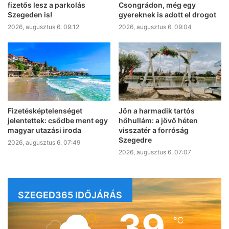
fizetős lesz a parkolás
Csongrádon, még egy
Szegeden is!
gyereknek is adott el drogot
2026, augusztus 6. 09:12
2026, augusztus 6. 09:04
Fizetésképtelenséget
Jön a harmadik tartós
jelentettek: csődbe ment egy
hőhullám: a jövő héten
magyar utazási iroda
visszatér a forróság
Szegedre
2026, augusztus 6. 07:49
2026, augusztus 6. 07:07
SZEGED365 IDŐJÁRÁS
39
℃