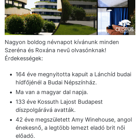
Nagyon boldog névnapot kívánunk minden
Szeréna és Roxána nevű olvasónknak!
Érdekességek:
164 éve megnyitotta kapuit a Lánchíd budai
hídfőjénél a Budai Népszínház.
Ma van a magyar dal napja.
133 éve Kossuth Lajost Budapest
díszpolgárává avatták.
42 éve megszületett Amy Winehouse, angol
énekesnő, a legtöbb lemezt eladó brit női
előadó.