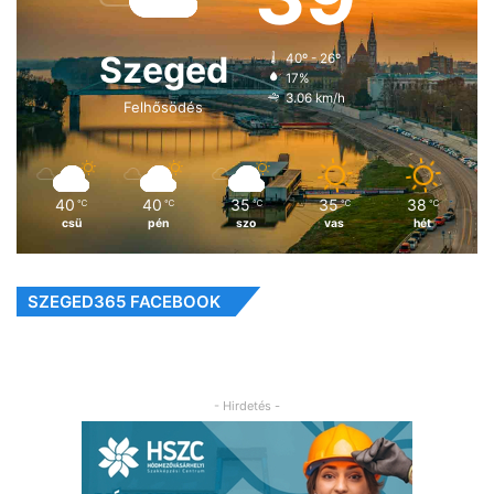
Szeged
40º - 26º
17%
3.06 km/h
Felhősödés
40
40
35
35
38
℃
℃
℃
℃
℃
csü
pén
szo
vas
hét
SZEGED365 FACEBOOK
- Hirdetés -