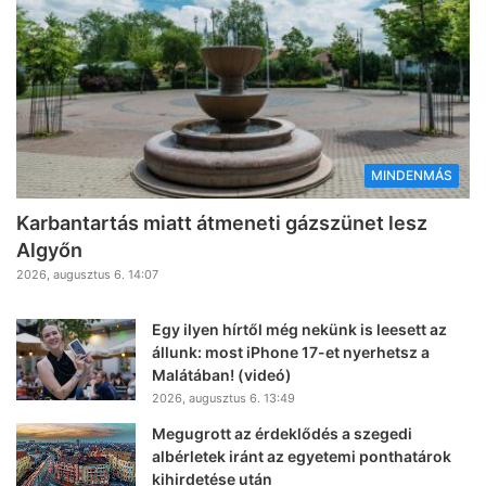
MINDENMÁS
Karbantartás miatt átmeneti gázszünet lesz
Algyőn
2026, augusztus 6. 14:07
Egy ilyen hírtől még nekünk is leesett az
állunk: most iPhone 17-et nyerhetsz a
Malátában! (videó)
2026, augusztus 6. 13:49
Megugrott az érdeklődés a szegedi
albérletek iránt az egyetemi ponthatárok
kihirdetése után