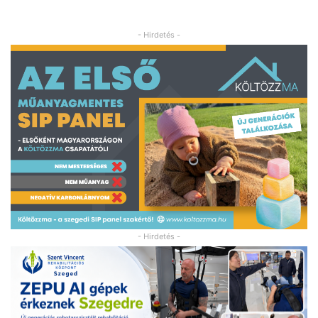
- Hirdetés -
- Hirdetés -