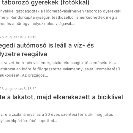
i táborozó gyerekek (fotókkal)
ényekkel gazdagodtak a Hódmezővásárhelyen táborozó gyerekek:
helyi Rendőrkapitányságon testközelből ismerkedhettek meg a
és és a bűnügyi helyszínelés világával.…
26, augusztus 3. 19:13
edi autómosó is leáll a víz- és
lyzetre reagálva
at vezet be rendkívüli energiatakarékossági intézkedéseket: az
tározatlan időre felfüggesztette valamennyi saját üzemeltetésű
működését. Az országos…
26, augusztus 3. 18:52
te a lakatot, majd elkerekezett a biciklivel
ire a zsákmánnyal az a 30 éves szentesi férfi, aki még július
yi kerékpártárolóból lopott el…