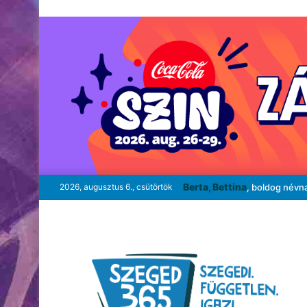
Berta, Bettina
2026, augusztus 6., csütörtök
, boldog névn