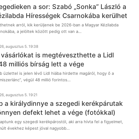
egedieken a sor: Szabó „Sonka” László a
zilabda Hírességek Csarnokába kerülhet
thetnek arról, kik kerüljenek be 2026-ban a Magyar Kézilabda
nokába, a jelöltek között pedig ott van a…
26, augusztus 5. 19:38
vásárlókat is megtéveszthette a Lidl
48 milliós bírság lett a vége
üzlettel is jelen lévő Lidl hiába hirdette magáról, hogy ő a
miszerlánc”, végül 48 millió forintos…
26, augusztus 5. 19:21
b a királydinnye a szegedi kerékpárutak
önnyen defekt lehet a vége (fotókkal)
kaptunk egy szegedi kerékpárostól, aki arra hívta fel a figyelmet,
múlt évekhez képest jóval nagyobb…