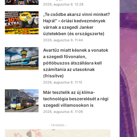
2026, augusztus 6. 12:28
„Te csődbe akarsz vinni minket?
Hajrá!” – óriási kedvezmények
várnak a szegedi Janker
üzletekben (és országszerte)
2026, augusztus 6. 11:44
Avartűz miatt késnek a vonatok
a szegedi fővonalon,
pótlóbuszos átszállásra kell
számítania az utasoknak
(frissítve)
2026, augusztus 6. 11:15
Már tesztelik az új klíma-
technológia beszerelését a régi
szegedi villamosokon is
2026, augusztus 6. 11:06
- Hirdetés -