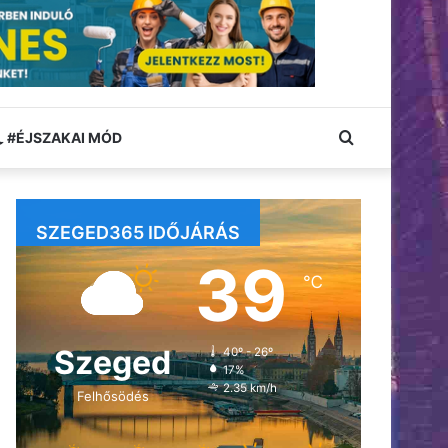
Keresés:
#ÉJSZAKAI MÓD
SZEGED365 IDŐJÁRÁS
39
℃
Szeged
40º - 26º
17%
2.35 km/h
Felhősödés