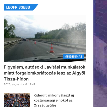
LEGFRISSEBB
MINDENMÁS
Figyelem, autósok! Javítási munkálatok
miatt forgalomkorlátozás lesz az Algyői
Tisza-hídon
2026, augusztus 6. 12:47
Kiderült, mikor választ új
köztársasági elnököt az
Országgyűlés