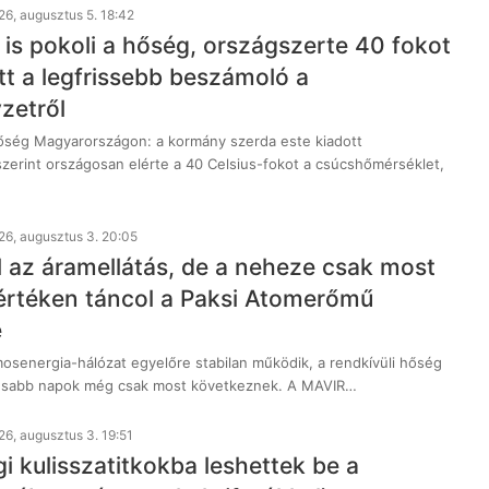
26, augusztus 5. 18:42
is pokoli a hőség, országszerte 40 fokot
tt a legfrissebb beszámoló a
zetről
ség Magyarországon: a kormány szerda este kiadott
szerint országosan elérte a 40 Celsius-fokot a csúcshőmérséklet,
26, augusztus 3. 20:05
l az áramellátás, de a neheze csak most
rértéken táncol a Paksi Atomerőmű
e
amosenergia-hálózat egyelőre stabilan működik, a rendkívüli hőség
ikusabb napok még csak most következnek. A MAVIR…
26, augusztus 3. 19:51
i kulisszatitkokba leshettek be a