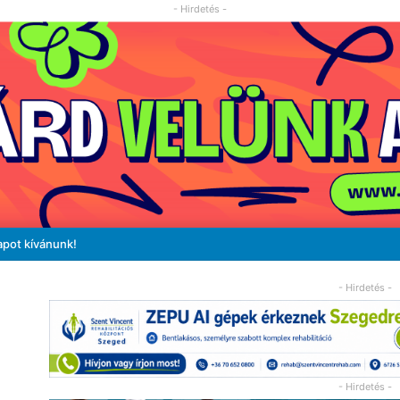
- Hirdetés -
apot kívánunk!
- Hirdetés -
- Hirdetés -