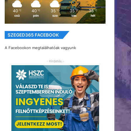
40
40
35
35
38
℃
℃
℃
℃
℃
csü
pén
szo
vas
hét
SZEGED365 FACEBOOK
A Facebookon megtalálhatóak vagyunk
- Hirdetés -