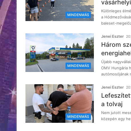
vásárhely
Különleges élm
MINDENMÁS
a Hódmezővásár
baleset-megelőz
Jenei Eszter
20
Három szeg
energiahe
Újabb nagyvállal
MINDENMÁS
OMV Hungária ha
autómosójának 
Jenei Eszter
20
Lefeszítet
a tolvaj
Nem jutott messz
MINDENMÁS
közepén egy hel