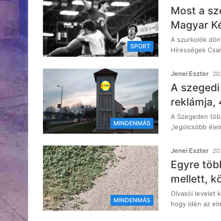
Most a sz
Magyar Ké
A szurkolók dön
SPORT
Hírességek Csar
Jenei Eszter
20
A szegedi 
reklámja, 
A Szegeden több 
MINDENMÁS
„legolcsóbb élel
Jenei Eszter
20
Egyre töb
mellett, k
Olvasói levelet 
MINDENMÁS
hogy idén az el