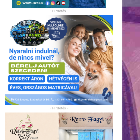
- Hirdetés -
- Hirdetés -