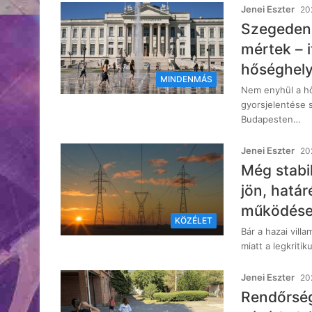
Jenei Eszter
20
Szegeden 
mértek – i
hőséghely
MINDENMÁS
Nem enyhül a hő
gyorsjelentése 
Budapesten…
Jenei Eszter
20
Még stabi
jön, hatá
működés
KÖZÉLET
Bár a hazai vill
miatt a legkrit
Jenei Eszter
20
Rendőrség