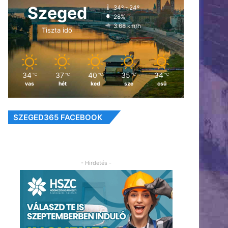
Szeged
34º - 24º
28%
3.68 km/h
Tiszta idő
34
37
40
35
34
℃
℃
℃
℃
℃
vas
hét
ked
sze
csü
SZEGED365 FACEBOOK
- Hirdetés -