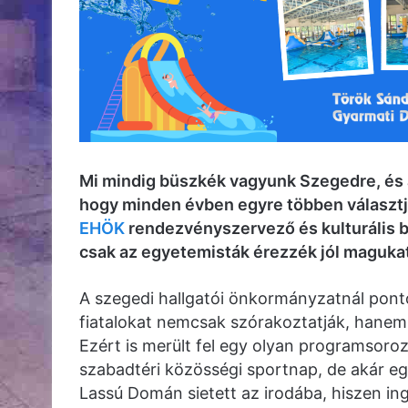
Mi mindig büszkék vagyunk Szegedre, és 
hogy minden évben egyre többen választj
EHÖK
rendezvényszervező és kulturális b
csak az egyetemisták érezzék jól magukat,
A szegedi hallgatói önkormányzatnál pont
fiatalokat nemcsak szórakoztatják, hane
Ezért is merült fel egy olyan programsoroza
szabadtéri közösségi sportnap, de akár egy
Lassú Domán sietett az irodába, hiszen i