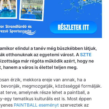
amikor elindul a tanév még büszkébben látjuk,
ák otthonuknak az egyetemi várost. A
SZTE
izottsága már régóta működik azért, hogy ne
 hanem a város is élettel teljen meg.
osan érzik, mekkora ereje van annak, ha a
m bevonják, megmozgatják, közösséggé formálják.
t terve, amelynek része lehet a paintball, a
-egy tematikus kulturális est is. Most éppen
ngyenes
PAINTBALL eseményt
szerveztek az