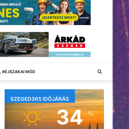
Keresés:
#ÉJSZAKAI MÓD
SZEGED365 IDŐJÁRÁS
34
℃