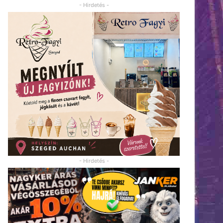
- Hirdetés -
- Hirdetés -