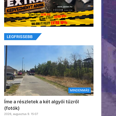
LEGFRISSEBB
MINDENMÁS
Íme a részletek a két algyői tűzről
(fotók)
2026, augusztus 9. 15:07