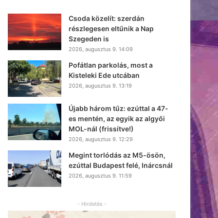
Csoda közelít: szerdán
részlegesen eltűnik a Nap
Szegeden is
2026, augusztus 9. 14:09
Pofátlan parkolás, most a
Kisteleki Ede utcában
2026, augusztus 9. 13:19
Újabb három tűz: ezúttal a 47-
es mentén, az egyik az algyői
MOL-nál (frissítve!)
2026, augusztus 9. 12:29
Megint torlódás az M5-ösön,
ezúttal Budapest felé, Inárcsnál
2026, augusztus 9. 11:59
- Hirdetés -