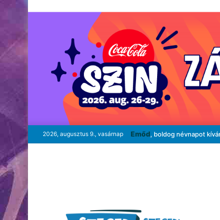
Emőd
2026, augusztus 9., vasárnap
, boldog névnapot kívá