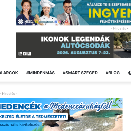
- Hirdetés -
I ARCOK
#MINDENMÁS
#SMART SZEGED
#BLOG
- Hirdetés -