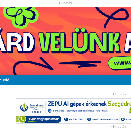
- Hirdetés -
nunk!
- Hirdetés -
- Hirdetés -