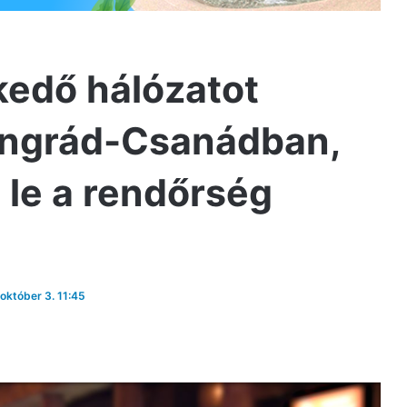
kedő hálózatot
ongrád-Csanádban,
 le a rendőrség
 október 3. 11:45