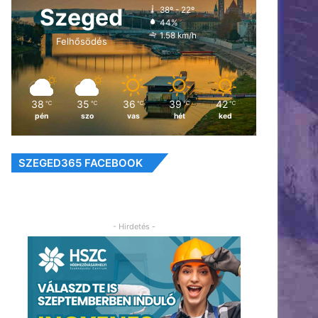
Szeged
38º - 22º
44%
1.58 km/h
Felhősödés
38
35
36
39
42
℃
℃
℃
℃
℃
pén
szo
vas
hét
ked
SZEGED365 FACEBOOK
- Hirdetés -