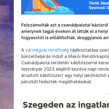
Felszámolták azt a csanádpalotai bázisró
amelynek tagjai éveken át látták el a hely
fogyasztót is előállítottak, droggyanús a
A
vármegyei rendőrség
tájékoztatása szeri
büntetőeljárás indult a Makói Rendőrkapitá
Csanádpalota területén kábítószerrel kere
testvérpár 2023 elejétől kezdve napi rend
árusított kábítószert egy helyi lakóházból 
pénzből fedezték megélhetésüket.
-