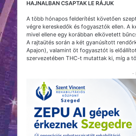
HAJNALBAN CSAPTAK LE RÁJUK
A több hónapos felderítést követően szep
végre kereskedők és fogyasztók ellen. A két
mivel ellene egy korábban elkövetett bűn
A rajtaütés során a két gyanúsított rendőr
Apajon), valamint öt fogyasztót is előállít
szervezetében THC-t mutattak ki, míg a tö
-