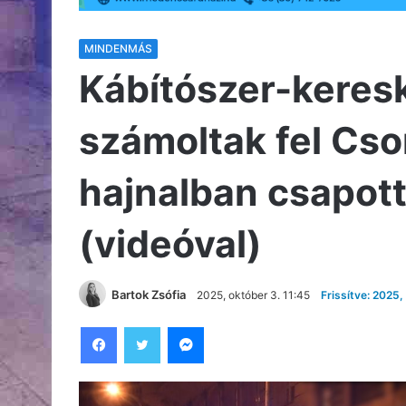
MINDENMÁS
Kábítószer-keres
számoltak fel Cs
hajnalban csapott
(videóval)
Bartok Zsófia
2025, október 3. 11:45
Frissítve: 2025,
Facebook
Twitter
Messenger