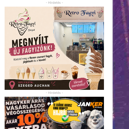
- Hirdetés -
- Hirdetés -