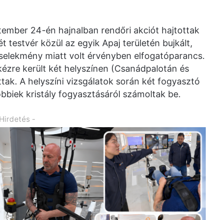
tember 24-én hajnalban rendőri akciót hajtottak
 testvér közül az egyik Apaj területén bujkált,
cselekmény miatt volt érvényben elfogatóparancs.
kézre került két helyszínen (Csanádpalotán és
ottak. A helyszíni vizsgálatok során két fogyasztó
bbiek kristály fogyasztásáról számoltak be.
 Hirdetés -