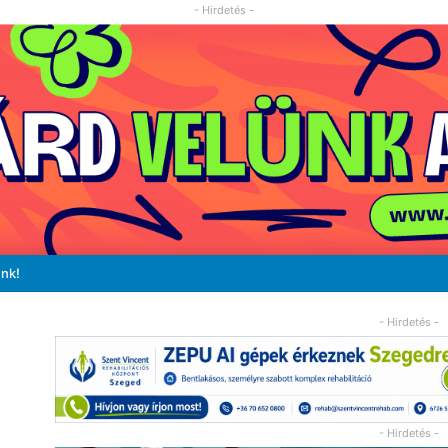
- Hirdetés -
unk!
- Hirdetés -
- Hirdetés -