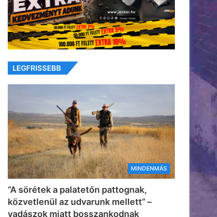
LEGFRISSEBB
MINDENMÁS
“A sörétek a palatetőn pattognak,
közvetlenül az udvarunk mellett” –
vadászok miatt bosszankodnak