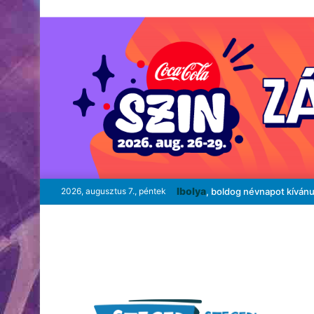
Ibolya
2026, augusztus 7., péntek
, boldog névnapot kíván