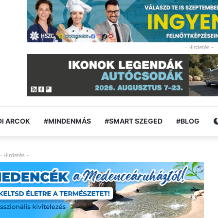
- Hirdetés -
I ARCOK
#MINDENMÁS
#SMART SZEGED
#BLOG
- Hirdetés -