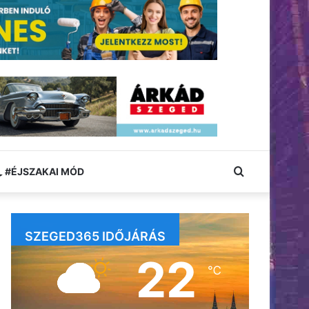
Keresés:
#ÉJSZAKAI MÓD
SZEGED365 IDŐJÁRÁS
22
℃