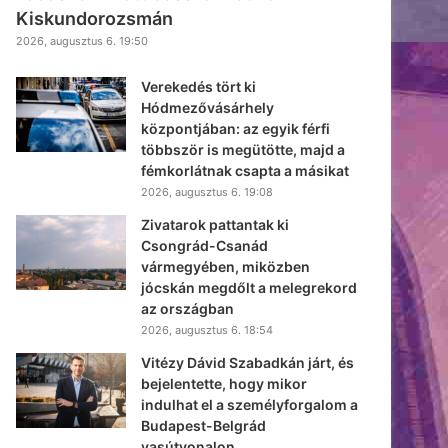
Kiskundorozsmán
2026, augusztus 6. 19:50
Verekedés tört ki
Hódmezővásárhely
központjában: az egyik férfi
többször is megütötte, majd a
fémkorlátnak csapta a másikat
2026, augusztus 6. 19:08
Zivatarok pattantak ki
Csongrád-Csanád
vármegyében, miközben
jócskán megdőlt a melegrekord
az országban
2026, augusztus 6. 18:54
Vitézy Dávid Szabadkán járt, és
bejelentette, hogy mikor
indulhat el a személyforgalom a
Budapest-Belgrád
vasútvonalon