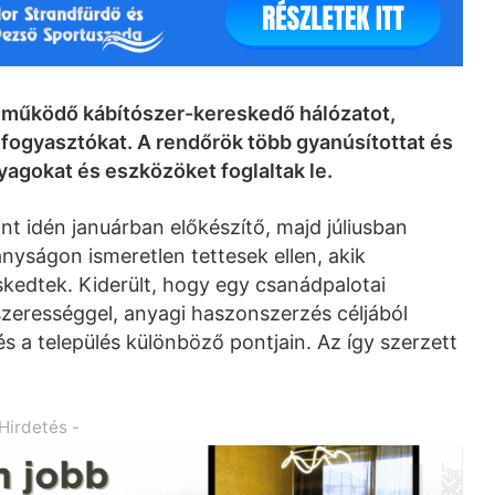
l működő kábítószer-kereskedő hálózatot,
i fogyasztókat. A rendőrök több gyanúsítottat és
nyagokat és eszközöket foglaltak le.
nt idén januárban előkészítő, majd júliusban
nyságon ismeretlen tettesek ellen, akik
skedtek. Kiderült, hogy egy csanádpalotai
szerességgel, anyagi haszonszerzés céljából
és a település különböző pontjain. Az így szerzett
 Hirdetés -