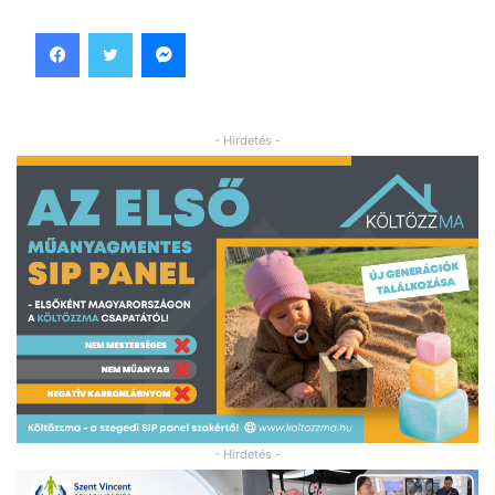
Facebook
Twitter
Messenger
- Hirdetés -
- Hirdetés -