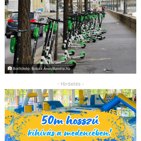
Borítókép: Bobák Áron/Rakéta.hu
- Hirdetés -