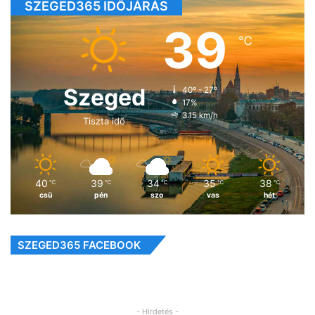
SZEGED365 IDŐJÁRÁS
39
℃
Szeged
40º - 27º
17%
3.15 km/h
Tiszta idő
40
39
34
35
38
℃
℃
℃
℃
℃
csü
pén
szo
vas
hét
SZEGED365 FACEBOOK
- Hirdetés -