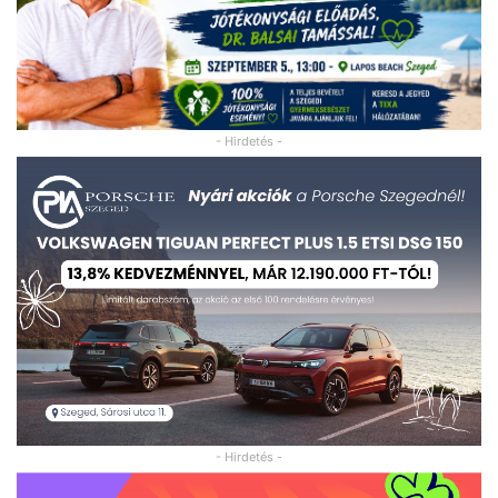
- Hirdetés -
- Hirdetés -