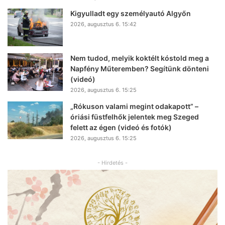
Kigyulladt egy személyautó Algyőn
2026, augusztus 6. 15:42
Nem tudod, melyik koktélt kóstold meg a
Napfény Műteremben? Segítünk dönteni
(videó)
2026, augusztus 6. 15:25
„Rókuson valami megint odakapott” –
óriási füstfelhők jelentek meg Szeged
felett az égen (videó és fotók)
2026, augusztus 6. 15:25
- Hirdetés -