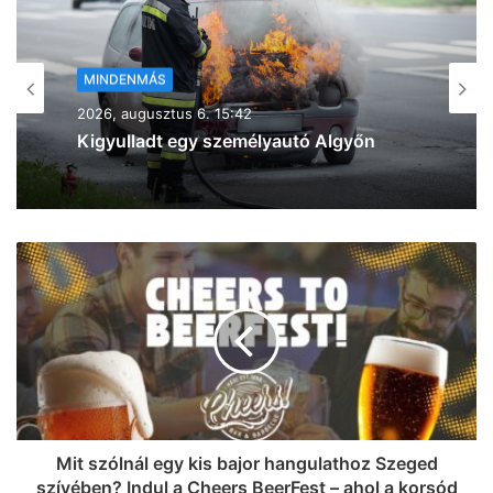
MINDENMÁS
2026, augusztus 6. 15:25
„Rókuson valami megint odakapott” –
óriási füstfelhők jelentek meg Szeged
felett az égen (videó és fotók)
Mit szólnál egy kis bajor hangulathoz Szeged
szívében? Indul a Cheers BeerFest – ahol a korsód