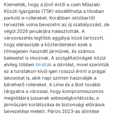
Kiemelték, hogy a jövő évtől a cseh Műszaki
Közúti Igazgatás (TSK) elszállíthatja a tilosban
parkoló e-rollereket. Korábban októbertől
tervezték volna bevezetni az új szabályozást, de
végül 2026 januárjára halasztották. A
városvezetés legfőbb aggályai közé tartozott,
hogy elárasztják a közterületeket ezek a
tömegesen használt járművek, és számos
balesetet is okoznak. A szolgáltatócégek közül
elvileg többen
bírálták
a döntést, mivel szerintük
ez a turistákon kívül igen rosszul érinti a prágai
lakosokat is, akik napi szinten használják a
bérelhető rollereket. A Lime és a Bolt tovább
tárgyalna a várossal, hogy kompromisszumos
megoldásra jussanak sebességkorlátozás, a
járműszám korlátozása és biztonsági előírások
bevezetése mellett. Párizs 2023-as döntése