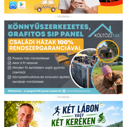
- Hirdetés -
- Hirdetés -