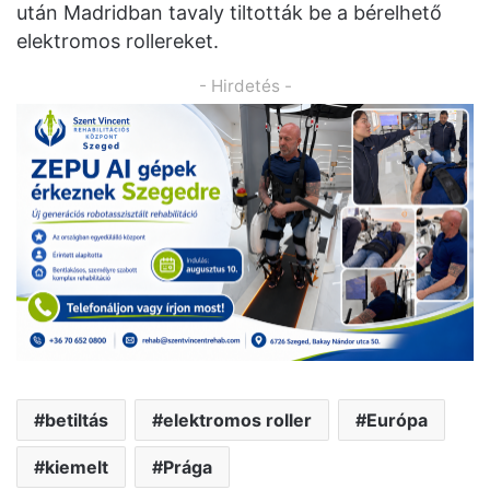
után Madridban tavaly tiltották be a bérelhető
elektromos rollereket.
- Hirdetés -
betiltás
elektromos roller
Európa
kiemelt
Prága