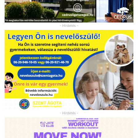
- Hirdetés -
- Hirdetés -