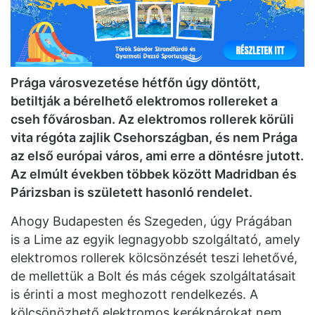
Prága városvezetése hétfőn úgy döntött,
betiltják a bérelhető elektromos rollereket a
cseh fővárosban. Az elektromos rollerek körüli
vita régóta zajlik Csehországban, és nem Prága
az első európai város, ami erre a döntésre jutott.
Az elmúlt években többek között Madridban és
Párizsban is született hasonló rendelet.
Ahogy Budapesten és Szegeden, úgy Prágában
is a Lime az egyik legnagyobb szolgáltató, amely
elektromos rollerek kölcsönzését teszi lehetővé,
de mellettük a Bolt és más cégek szolgáltatásait
is érinti a most meghozott rendelkezés. A
kölcsönözhető elektromos kerékpárokat nem