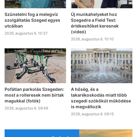
Szünetelni fog a melegvíz
Új munkahelyeket hoz
szolgáltatás Szeged egyes
Szegedre a Field Test:
utcáiban
értékesítőket keresnek
(videó)
2026, augusztus 6. 10:37
2026, augusztus 6. 10:10
Pofátlan parkolás Szegeden:
A hőség, és a
most a rolleresek nem bírtak
takarékoskodás miatt több
magukkal (fotók)
szegedi szökőkút működése
is megváltozik
2026, augusztus 6. 09:49
2026, augusztus 6. 09:15