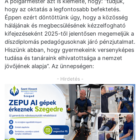
A polgármester azt is kiemelte, hogy: “tudjuk,
hogy az oktatás a legfontosabb befektetés.
Éppen ezért döntöttünk úgy, hogy a közösség
hálájának és megbecsülésének kézzelfogható
kifejezéseként 2025-től jelentősen megemeljük a
díszdiplomás pedagógusoknak járó pénzjutalmat.
Hiszünk abban, hogy gyermekeink versenyképes
tudása és tanáraink elhivatottsága a nemzet
jövőjének alapja”. Az ünnepségen:
- Hirdetés -