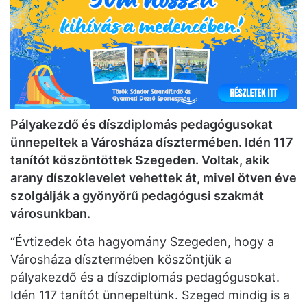
Pályakezdő és díszdiplomás pedagógusokat
ünnepeltek a Városháza dísztermében. Idén 117
tanítót köszöntöttek Szegeden. Voltak, akik
arany díszoklevelet vehettek át, mivel ötven éve
szolgálják a gyönyörű pedagógusi szakmát
városunkban.
“Évtizedek óta hagyomány Szegeden, hogy a
Városháza dísztermében köszöntjük a
pályakezdő és a díszdiplomás pedagógusokat.
Idén 117 tanítót ünnepeltünk. Szeged mindig is a