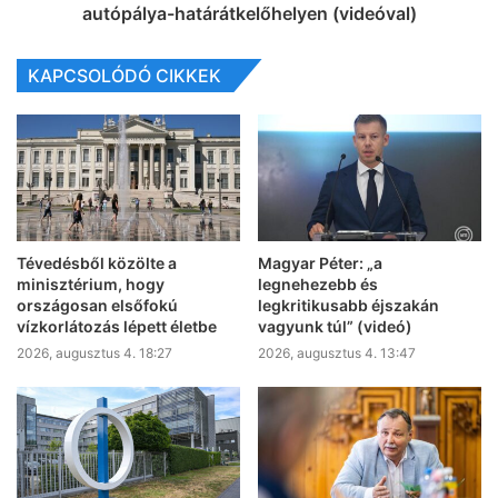
autópálya-határátkelőhelyen (videóval)
KAPCSOLÓDÓ CIKKEK
Tévedésből közölte a
Magyar Péter: „a
minisztérium, hogy
legnehezebb és
országosan elsőfokú
legkritikusabb éjszakán
vízkorlátozás lépett életbe
vagyunk túl” (videó)
2026, augusztus 4. 18:27
2026, augusztus 4. 13:47