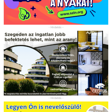
- Hirdetés -
- Hirdetés -