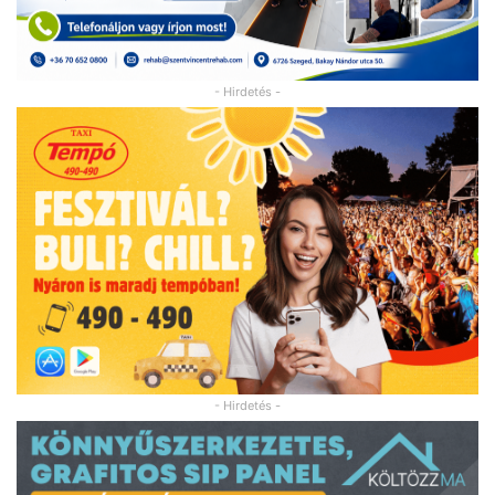
- Hirdetés -
- Hirdetés -