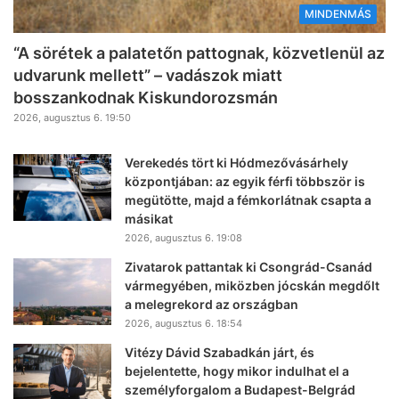
MINDENMÁS
“A sörétek a palatetőn pattognak, közvetlenül az
udvarunk mellett” – vadászok miatt
bosszankodnak Kiskundorozsmán
2026, augusztus 6. 19:50
Verekedés tört ki Hódmezővásárhely
központjában: az egyik férfi többször is
megütötte, majd a fémkorlátnak csapta a
másikat
2026, augusztus 6. 19:08
Zivatarok pattantak ki Csongrád-Csanád
vármegyében, miközben jócskán megdőlt
a melegrekord az országban
2026, augusztus 6. 18:54
Vitézy Dávid Szabadkán járt, és
bejelentette, hogy mikor indulhat el a
személyforgalom a Budapest-Belgrád