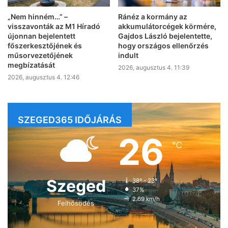
„Nem hinném…” –
Ránéz a kormány az
visszavonták az M1 Híradó
akkumulátorcégek körmére,
újonnan bejelentett
Gajdos László bejelentette,
főszerkesztőjének és
hogy országos ellenőrzés
műsorvezetőjének
indult
megbízatását
2026, augusztus 4. 11:39
2026, augusztus 4. 12:46
SZEGED365 IDŐJÁRÁS
26
℃
Szeged
38º - 23º
37%
2.69 km/h
Felhősödés