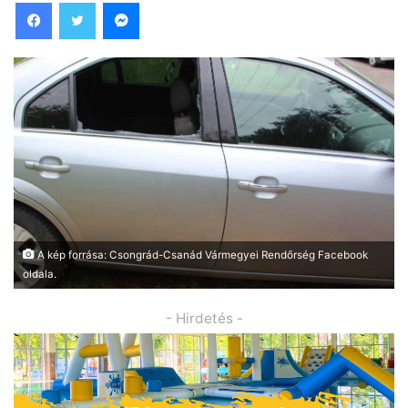
Facebook
Twitter
Messenger
A kép forrása: Csongrád-Csanád Vármegyei Rendőrség Facebook
oldala.
- Hirdetés -