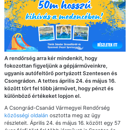
A rendőrség arra kér mindenkit, hogy
fokozottan figyeljünk a gépjárműveinkre,
ugyanis autófeltörő portyázott Szentesen és
Csongrádon. A tettes április 24. és május 16.
között tört fel több járművet, hogy pénzt és
különböző értékeket lopjon el.
A Csongrád-Csanád Vármegyei Rendőrség
közösségi oldalán
osztotta meg az ügy
részleteit. Április 24. és május 16. között egy 57