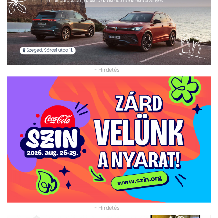
- Hirdetés -
- Hirdetés -