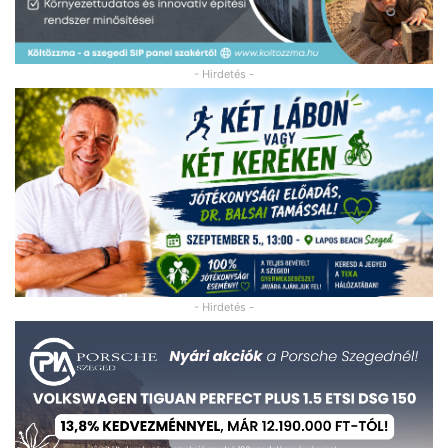
- Hirdetés -
- Hirdetés -