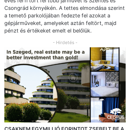
éves férfi tört fel több járművet is Szentes és
Csongrád környékén. A tettes elmondása szerint
a temető parkolójában fedezte fel azokat a
gépjárműveket, amelyeket aztán feltört, majd
pénzt és értékeket emelt el belőlük.
- Hirdetés -
CSAKNEM EGYMILLIÓ FORINTOT ZSEBELT BE A