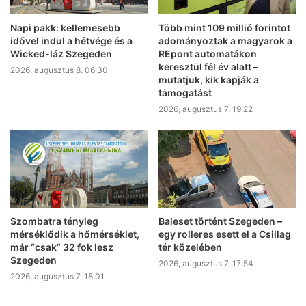
Napi pakk: kellemesebb
Több mint 109 millió forintot
idővel indul a hétvége és a
adományoztak a magyarok a
Wicked-láz Szegeden
REpont automatákon
keresztül fél év alatt –
2026, augusztus 8. 06:30
mutatjuk, kik kapják a
támogatást
2026, augusztus 7. 19:22
Szombatra tényleg
Baleset történt Szegeden –
mérséklődik a hőmérséklet,
egy rolleres esett el a Csillag
már “csak” 32 fok lesz
tér közelében
Szegeden
2026, augusztus 7. 17:54
2026, augusztus 7. 18:01