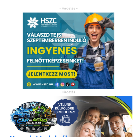
- Hirdetés -
- Hirdetés -