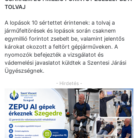
TOLVAJ
A lopások 10 sértettet érintenek: a tolvaj a
járműfeltörések és lopások során csaknem
egymillió forintot zsebelt be, valamint jelentős
károkat okozott a feltört gépjárműveken. A
nyomozók befejezték a vizsgálatot és
vádemelési javaslatot küldtek a Szentesi Járási
Ügyészségnek.
- Hirdetés -