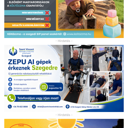
- Hirdetés -
- Hirdetés -