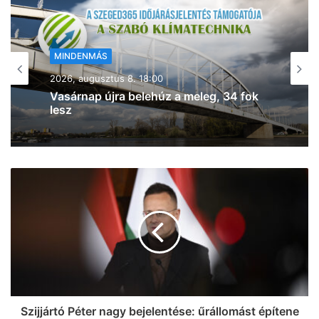
MINDENMÁS
2026, augusztus 8. 17:43
Kigyulladt a tarló Szeged- Baktón –
egyre jobban terjed a tűz (frissítve!)
Szijjártó Péter nagy bejelentése: űrállomást építene