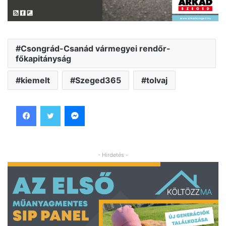
Csongrád-Csanád vármegyei rendőr-
főkapitányság
kiemelt
Szeged365
tolvaj
Facebook
Twitter
Messenger
- Hirdetés -