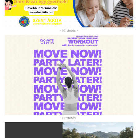
- Hirdetés -
- Hirdetés -