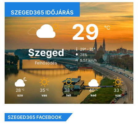
SZEGED365 IDŐJÁRÁS
29
℃
Szeged
29º - 25º
28%
5.57 km/h
Felhősödés
28
35
38
40
33
℃
℃
℃
℃
℃
szo
vas
hét
ked
sze
SZEGED365 FACEBOOK